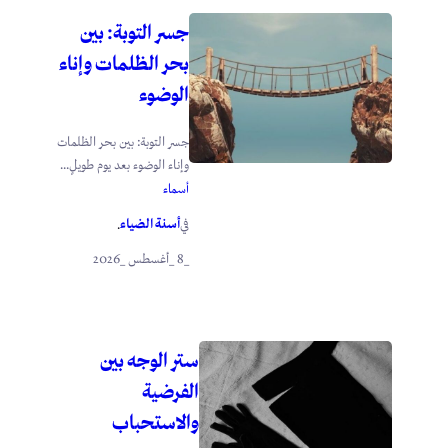
جسر التوبة: بين
بحر الظلمات وإناء
الوضوء
جسر التوبة: بين بحر الظلمات
وإناء الوضوء بعد يوم طويلٍ...
أسماء
أسنة الضياء
في
.
_8 _أغسطس _2026
ستر الوجه بين
الفرضية
والاستحباب