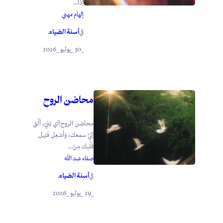
إذا...
إلهام مهني
أسنة الضياء
في
.
_30 _يوليو _2026
محاضن الروح
محاضن الروح!أي بُنَيّ، أَلْقِ
إليَّ سمعك، وَأَشعِل فَتِيل
قَلْبِك مِنْ...
صفاء عبد الله
أسنة الضياء
في
.
_29 _يوليو _2026