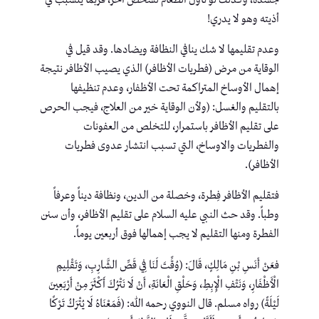
أذيته وهو لا يدري!
وعدم تقليمها لا شك ينافي النظافة ويضادها. وقد قيل في
الوقاية من مرض (فطريات الأظافر) الذي يصيب الأظافر نتيجة
إهمال الأوساخ المتراكمة تحت الأظفار، وعدم تنظيفها
بالتقليم والغسل: (ولأن الوقاية خير من العلاج، فيجب الحرص
على تقليم الأظافر باستمرار، للتخلص من العفونات
والفطريات والاوساخ، التي تسبب انتشار عدوى فطريات
الأظافر).
فتقليم الأظافر فِطرة، وخصلة من الدين، ونظافة ديناً وعرفاً
وطباً. وقد حث النبي عليه السلام على تقليم الأظافر، وأن سنن
الفطرة ومنها التقليم لا يجب إهمالها فوق أربعين يوماً.
فعَنْ أَنَسِ بْنِ مَالِكٍ، قَالَ: (وُقِّتَ لَنَا فِي قَصِّ الشَّارِبِ، وَتَقْلِيمِ
الْأَظْفَارِ، وَنَتْفِ الْإِبِطِ، وَحَلْقِ الْعَانَةِ، أَنْ لَا نَتْرُكَ أَكْثَرَ مِنْ أَرْبَعِينَ
لَيْلَةً) رواه مسلم. قال النووي رحمه الله: (فَمَعْنَاهُ لَا يُتْرَكُ تَرْكًا