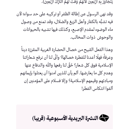
يَتَجَاوَزُ بِهِ أَرْبَعِينَ لَأَنَّهُمْ وَقَّتَ لَهُمُ التَّرْكَ أَرْبَعِينَ).
وقد نهى الرسول عن إطالة الظفر أو تركيبه على حد سواء؛ لأن
فيه تشبُّه بالكفار وأهل الزيغ والضلال، وقد تمنع من وصول
ماء الوضوء لمقدم الإصبع، وكذلك فيها تشبيه بالحيوانات
والوحوش ذوات المخالب.
وهذا الفعل القبيح من خصال الحضارة الغربية المقززة ديناً
وعرفاً؛ فهلّا أعدنا للفطرة خصالها؟ وأنَّى لنا أن نرفع شعاراتنا
الإسلامية فوق كل شعار؟ حُقَّ لنا رفعها والله والدفاع عنها
وهدم كل ما يعارضها. ألم يأن للذين آمنوا أن يعتلوا بإيمانهم
ومبادئهم وقيمهم الإسلامية؟ وإلا فسلام على المؤمنين إن
ألفوا انتكاس الفطر!
النشرة البريدية الأسبوعية (قريبا)