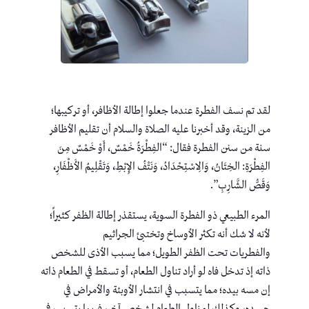
لقد تم نسف الفطرة عندما جعلوا إطالة الأظافر، أو تركيبها؛
من الزينة، وقد أخبرنا عليه الصلاة والسلام أن تقليم الأظافر
سنة من سنن الفطرة فقال: “الفِطْرَةُ خَمْسٌ، أَوْ خَمْسٌ مِنَ
الفِطْرَةِ: الخِتَانُ، وَالِاسْتِحْدَادُ، وَنَتْفُ الإِبْطِ، وَتَقْلِيمُ الأَظْفَارِ،
وَقَصُّ الشَّارِبِ”.
المرء الطبيعي ذو الفطرة السوية، يستقذر إطالة الظفر كثيراً؛
لأنه لا شك أنه تكثر الأوساخ وتختبئ الجراثيم
والفطريات تحت الظفر الطويل؛ مما يسبب الأذى للشخص
ذاته إذ تدخل فاه لو أراد تناول الطعام، أو تسقط في الطعام ذاته
إن مسه بيده؛ مما يتسبب في انتشار الأوبئة والأمراض في
جسده، وكذلك لو ناول الطعام لشخص آخر، فربما يتسبب في