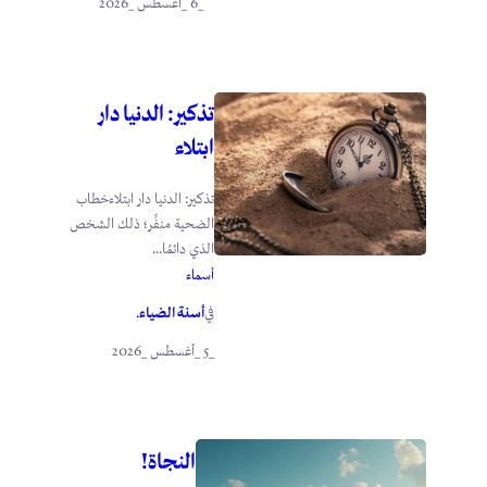
_6 _أغسطس _2026
تذكير: الدنيا دار
ابتلاء
تذكير: الدنيا دار ابتلاءخطاب
الضحية منفِّر؛ ذلك الشخص
الذي دائمًا...
أسماء
أسنة الضياء
في
.
_5 _أغسطس _2026
النجاة!