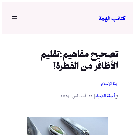
تخطى
إلى
كتائب الهمة
المحتوى
تصحيح مفاهيم:تقليم
الأظافر من الفطرة!
ابنة الإسلام
في
|
أسنة الضياء
_22 _أغسطس _2024