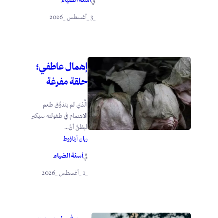
أسنة الضياء
في
.
_3 _أغسطس _2026
إهمال عاطفي؛
حلقة مفرغة
الَّذي لم يتذوَّق طعم
الاهتمام في طفولته سيكبر
ليظنَّ أنَّ...
ريان أرناؤوط
أسنة الضياء
في
.
_1 _أغسطس _2026