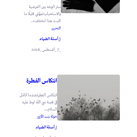
ستر الوجه بين الفرضية
والاستحباب:تمهَّلي قليلًا ما
كتبت هذا لنختلف؛...
التحرير
أسنة الضياء
في
.
_7 _أغسطس _2026
انتكاس الفطرة
انتكاس الفطرةعندما أتأمَّل
في قصة نبيّ الله لوط عليه
السلام،...
خولة بنت الأزور
أسنة الضياء
في
.