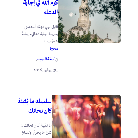
كرم الله في إجابة
الدعاء
أقول لربي دومًا: أدهشني
بطريقة إجابة دعائي، إجابةً
يتعجّب لها...
هجيرة
أسنة الضياء
في
.
_31 _يوليو _2026
سلسلة ما بَكَيتَهُ
كان نجاتك
ما بَكَيتَهُ كان نجاتك 1
كثيرًا ما يجزعُ الإنسانُ