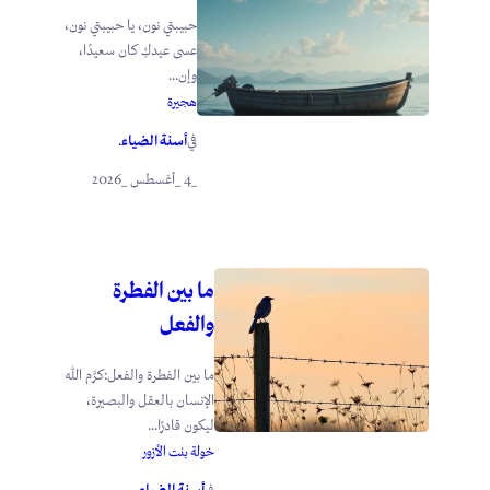
حبيبتي نون، يا حبيبتي نون،
عسى عيدكِ كان سعيدًا،
وإن...
هجيرة
أسنة الضياء
في
.
_4 _أغسطس _2026
ما بين الفطرة
والفعل
ما بين الفطرة والفعل:كرَّم الله
الإنسان بالعقل والبصيرة،
ليكون قادرًا...
خولة بنت الأزور