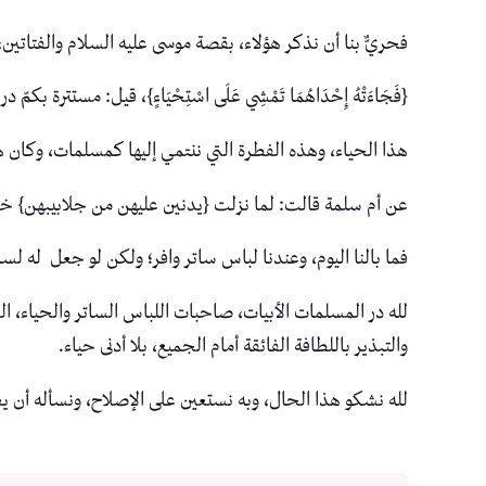
فحريٌّ بنا أن نذكر هؤلاء، بقصة موسى عليه السلام والفتاتين،
{فَجَاءَتْهُ إِحْدَاهُمَا تَمْشِي عَلَى اسْتِحْيَاءٍ}، قيل: مستترة بكمّ
هذا الحياء، وهذه الفطرة التي ننتمي إليها كمسلمات، وكان
عن أم سلمة قالت: لما نزلت {يدنين عليهن من جلابيبهن} خر
فما بالنا اليوم، وعندنا لباس ساتر وافر؛ ولكن لو جعل له لس
لله در المسلمات الأبيات، صاحبات اللباس الساتر والحياء، الل
والتبذير باللطافة الفائقة أمام الجميع، بلا أدنى حياء.
لله نشكو هذا الحال، وبه نستعين على الإصلاح، ونسأله أن يعيد 