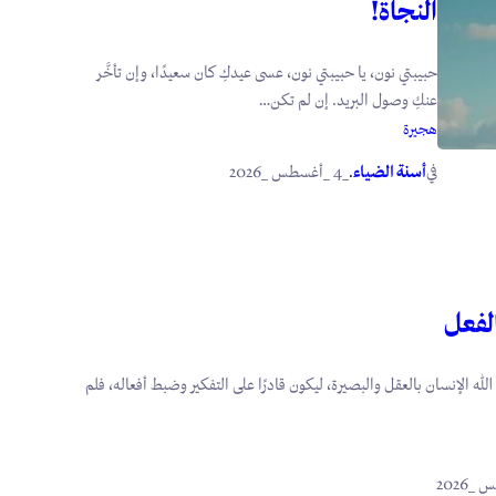
النجاة!
حبيبتي نون، يا حبيبتي نون، عسى عيدكِ كان سعيدًا، وإن تأخَّر
عنكِ وصول البريد. إن لم تكن…
هجيرة
في
.
أسنة الضياء
_4 _أغسطس _2026
الفعل
 الله الإنسان بالعقل والبصيرة، ليكون قادرًا على التفكير وضبط أفعاله، فلم