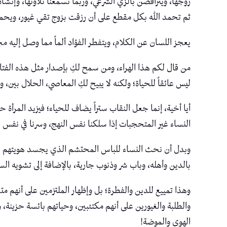
زوجها، ويتراقصن بالزي الشرعي، وربما تسمعنا تلاوتها، وإنش
ثم تحمد الله بكل مقطع على أن رزقت بزوج تقي غيور، ويحمد 
يعجز اللسان عن الكلام، ويتفطر الفؤاد ألماً مما وصل إليه م
من قال لكم هذا الهراء، ومن سمح لكِ بإصدار مثل هذه الفتا
ليس عائقاً للحياة؛ ولكنه لا يبيح لكِ المعاصي، الحلال بين
أيا أخية، إنما جعل النقاب ستراً يضاف للحياء؛ فيزيد المرأة 
النساء غير المتحجبات إذا سلكنا نفس النهج، وسرنا في نفس ال
وبدل أن نحث النساء للباس المحتشم الذي يجسد هويتهم الد
بالدين وأهله، وباب شر وذنوب جارية، بالإضافة إلى تشويه الست
وهذا تمييع للدين والفطرة؛ بل وإظهار الملتزمين على أنهم م
والطلبة والغيورين على أنهم مكتئبين، وحياتهم بائسة حزينة
الهوى والموضة!