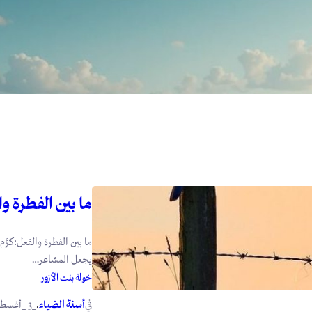
ما بين الفطرة و
ما بين الفطرة والفعل:كرَّم
يجعل المشاعر…
خولة بنت الأزور
في
.
أسنة الضياء
_3 _أغسطس _2026