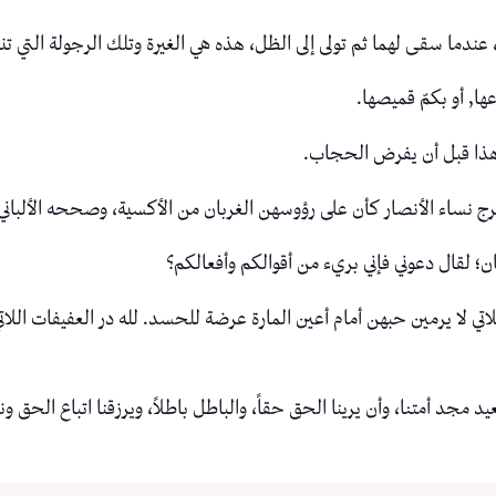
 عندما سقى لهما ثم تولى إلى الظل، هذه هي الغيرة وتلك الرجولة التي تنت
 درعها, أو بكمّ قميصها.
 هذا قبل أن يفرض الحجاب.
ج نساء الأنصار كأن على رؤوسهن الغربان من الأكسية، وصححه الألباني
ان؛ لقال دعوني فإني بريء من أقوالكم وأفعالكم؟
اتي لا يرمين حبهن أمام أعين المارة عرضة للحسد. لله در العفيفات اللاتي 
مجد أمتنا، وأن يرينا الحق حقاً، والباطل باطلاً، ويرزقنا اتباع الحق ون