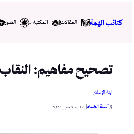
تخطى
إلى
كتائب الهمة
المقالات
المكتبة
الصور
المحتوى
تصحيح مفاهيم: النقاب
ابنة الإسلام
في
|
أسنة الضياء
_12 _سبتمبر _2024