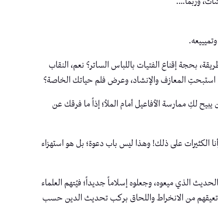
شات، وربما….
وتميييعه.
قة، بحجة إقناع الفتيات باللباس الساتر؟ نعم، النقاب
متى استبحتِ المعازف والإنشاد، وعرض فلم حياتك الخاصة؟
يبيح لكِ ممارسة الأفاعيل أمام الملأ؛ إذاً ما فرقك عن
 الكثيرات على ذلك! وهذا ليس باب دعوة؛ بل هو استهزاء
ديث الذي ميعوه، وجعلوه إسلاماً جديداً؛ فيُتهم العلماء
التي تعيقهم من الانخراط واللحاق بركب تحديث الدين حسب