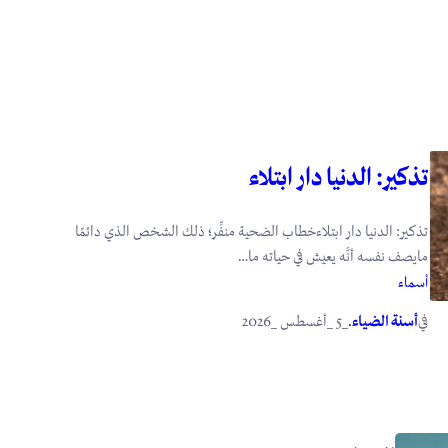
تذكير: الدنيا دار ابتلاء
تذكير: الدنيا دار ابتلاءخطاب الضحية منفِّر؛ ذلك الشخص الذي دائمًا
مايصف نفسه أنَّه يعيش في حياته ما…
أسماء
في
.
أسنة الضياء
_5 _أغسطس _2026