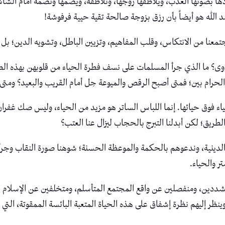
ادها بصوتها العذب، ويلاطفها زوجها، وتلاطفه، ويضمها وتضمه أمام الشا
الله هو أيضاً بأن رزق بزوجة صالحة تقية حيية فرفوشة!
جتمعنا من الانتكاس، وقلب المفاهيم، وتزيين الباطل، وتشويه الدين؛ بل 
وى؟ ما الذي جرأ المسلمات على نسف فطرة الحياء من قلوبهن بهذه الطري
، والحرام بين؛ فمتى أصبح الرقص والميوعة حِل أمام القريب والبعيد؟ و
حياء فوق حيائها. إنما اللباس الساتر هو مزيد من الحياء، وليس صك غفران 
طريق؛ لكن أبدلنا التبرج بالحجاب ليزال عنا العتب؟
ينية، وندعوهم بالحكمة والموعظة الحسنة؛ شوهنا صورة النقاب وجرأنا
ر والحياء.
تشددين، ومنفصلين عن واقع المجتمع المتأسلم، ومتخلفين عن الإسلام الح
، وينظر إليهم نظرة إشفاق على هذه الحياة المتعبة البائسة الممقوتة، 