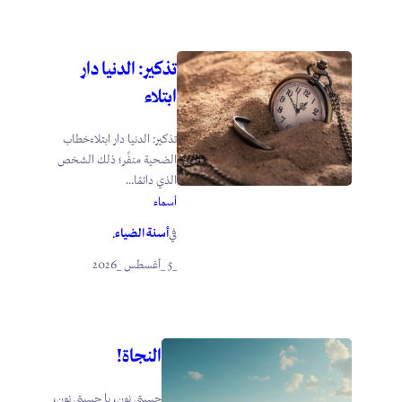
تذكير: الدنيا دار
ابتلاء
تذكير: الدنيا دار ابتلاءخطاب
الضحية منفِّر؛ ذلك الشخص
الذي دائمًا...
أسماء
أسنة الضياء
في
.
_5 _أغسطس _2026
النجاة!
حبيبتي نون، يا حبيبتي نون،