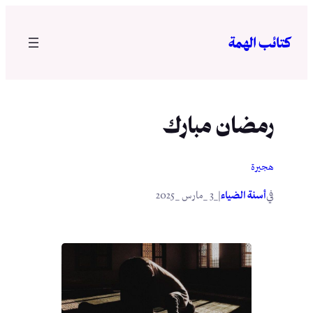
تخطى
إلى
كتائب الهمة
المحتوى
رمضان مبارك
هجيرة
في
|
أسنة الضياء
_3 _مارس _2025