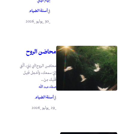
إلهام مهني
أسنة الضياء
في
.
_30 _يوليو _2026
محاضن الروح
محاضن الروح!أي بُنَيّ، أَلْقِ
إليَّ سمعك، وَأَشعِل فَتِيل
قَلْبِك مِنْ...
صفاء عبد الله
أسنة الضياء
في
.
_29 _يوليو _2026