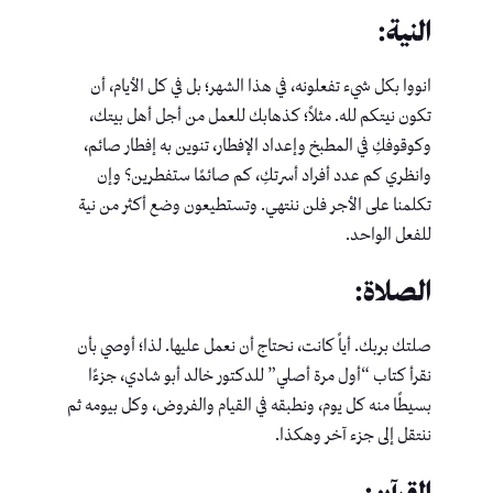
النية:
انووا بكل شيء تفعلونه، في هذا الشهر؛ بل في كل الأيام، أن
تكون نيتكم لله. مثلاً؛ كذهابك للعمل من أجل أهل بيتك،
وكوقوفكِ في المطبخ وإعداد الإفطار، تنوين به إفطار صائم،
وانظري كم عدد أفراد أسرتكِ، كم صائمًا ستفطرين؟ وإن
تكلمنا على الأجر فلن ننتهي. وتستطيعون وضع أكثر من نية
للفعل الواحد.
الصلاة:
صلتك بربك. أياً كانت، نحتاج أن نعمل عليها. لذا؛ أوصي بأن
نقرأ كتاب “أول مرة أصلي” للدكتور خالد أبو شادي، جزءًا
بسيطًا منه كل يوم، ونطبقه في القيام والفروض، وكل بيومه ثم
ننتقل إلى جزء آخر وهكذا.
القرآن: