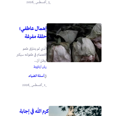
_3 _أغسطس _2026
إهمال عاطفي؛
حلقة مفرغة
الَّذي لم يتذوَّق طعم
الاهتمام في طفولته سيكبر
ليظنَّ أنَّ...
ريان أرناؤوط
أسنة الضياء
في
.
_1 _أغسطس _2026
كرم الله في إجابة