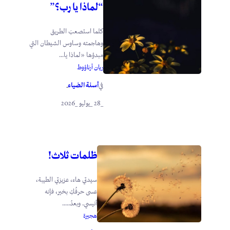
“لماذا يا رب؟”
كلما استصعبَ الطريق
وهاجمته وساوس الشيطان التي
مبدؤها «لماذا يا...
ريان أرناؤوط
أسنة الضياء
في
.
_28 _يوليو _2026
ظلمات ثلاث!
سيدتي هاء، عزيزتي الطيبة،
عسى حرفُكِ بخير، فإنه
أنيسي. وبعدُ.....
هجيرة