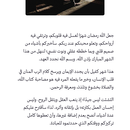
جعل الله رمضان شهرًا تُغسل فيه قلوبكم، وترتقي فيه
أرواحكم، وتعلو محبتكم عند ربكم. سأخبركم بأشياء من
صميم قلبي وبما خططه عقلي ونوت نفسي؛ لننهل من هذا
الشهر المبارك بإذن الله. وبسم الله نجدد العهد.
هذا شهر كفيل بأن يجدد الإيمان ويرسخ كلام الرب المنان في
قلب الإنسان، وخير ما يفعله المرء فيه هو مصاحبة كتاب الله،
والصلاة بخشوع وتلذذ، ومعرفة الرحمن.
التشتت ليس جيدًا؛ إذ يتعب العقل ويثقل الروح. وليس
إحسان العمل بكثرته؛ بل بإتقانه وأثره. لذا؛ سأقترح عليكم
عدة أشياء، أنصح بعدم إضافة غيرها، وأنْ تعطوها كامل
تركيزكم ووقتكم الذي حددتموه للعبادة.