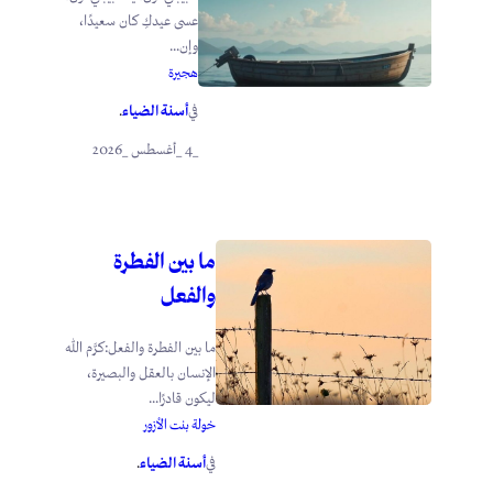
عسى عيدكِ كان سعيدًا،
وإن...
هجيرة
أسنة الضياء
في
.
_4 _أغسطس _2026
ما بين الفطرة
والفعل
ما بين الفطرة والفعل:كرَّم الله
الإنسان بالعقل والبصيرة،
ليكون قادرًا...
خولة بنت الأزور
أسنة الضياء
في
.