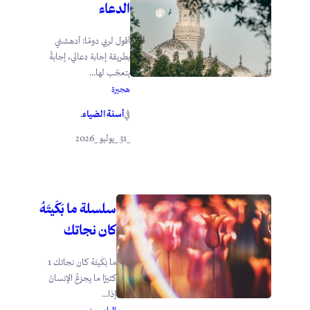
الدعاء
أقول لربي دومًا: أدهشني
بطريقة إجابة دعائي، إجابةً
يتعجّب لها...
هجيرة
أسنة الضياء
في
.
_31 _يوليو _2026
سلسلة ما بَكَيتَهُ
كان نجاتك
ما بَكَيتَهُ كان نجاتك 1
كثيرًا ما يجزعُ الإنسانُ
إذا...