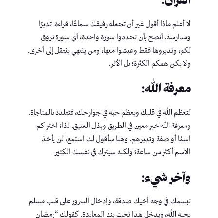
لا أعلم ماذا أقول غير أن تجعله رفيقك سماعًا، قراءة، تدبرًا
ومدارسة. أنصح بأن تحددوا سورة واحدة، أي سورة تروق
لكم، وتدبروها فقط وعيشوا معها، ومن ينتهي ينتقل إلى أخرى.
ولا يكن همكم الكثرة؛ بل الأثر.
معرفة الله:
لتعظم الله في قلبك ويعظم حبه في جوارحك، فتتلذذ بالمناجاة.
ومعرفة الله خير معين في الطريق وبذل العتيق. لذا؛ اختر كم
اسمًا أو صفة وتدبرهم. وهنا سأقول لك استمع، لن يأخذ
الاسم أكثر من ساعة؛ ولكنه سيترك في نفسك الكثير.
وآخر شيء:
تبسمك في وجه أخيك صدقة، وإدخال السرور على قلب مسلم
يحبه الله، ويدخل هذا تحت بند المعايدة. كقولك “رمضان