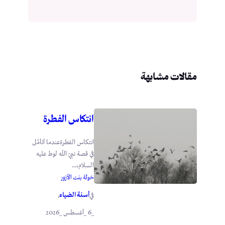
مقالات مشابهة
انتكاس الفطرة
انتكاس الفطرةعندما أتأمَّل
في قصة نبيّ الله لوط عليه
السلام،...
خولة بنت الأزور
أسنة الضياء
في
.
_6 _أغسطس _2026