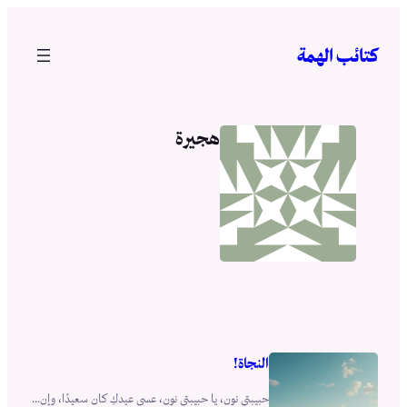
تخطى
إلى
كتائب الهمة
المحتوى
هجيرة
النجاة!
حبيبتي نون، يا حبيبتي نون، عسى عيدكِ كان سعيدًا، وإن...