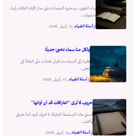
رداء التقوى… وسخرية المنصات؛ على مدار الأيام الفائتة، رأيتُ
منشورات...
أسنة الضياء
_23 _أبريل _2026
في
.
ولكل منا سماء تخبئ حديثًا
نظرتُ إلى السّماءِ منذ قليل، فحانت منِّي التِفاتةٌ إلى
بعضِ...
أسنة الضياء
_17 _أبريل _2026
في
.
حروب لا تُرى “اعترافات قد آن أوانها”
آنِسَتي هاء، المستمعةُ الجليلةُ، لا أعرِفُ كيف أبدأُ حديثي
وأكمل...
أسنة الضياء
_14 _أبريل _2026
في
.