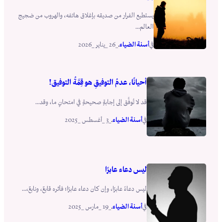
يستطيع الفرار من صديقه بإغلاق هاتفه، والهروب من ضجيج
العالم...
أسنة الضياء
_26 _يناير _2026
في
.
أحيانًا، عدمُ التوفيقِ هو قِمَّةُ التوفيق!
قد لا تُوفَّق إلى إجابةٍ صحيحةٍ في امتحانٍ ما، وقد...
أسنة الضياء
_3 _أغسطس _2025
في
.
ليس دعاء عابرًا
ليس دعاءً عابرًا، وإن كان دعاء عابرًا؛ فأثره قابعٌ، ونابعٌ،...
أسنة الضياء
_19 _مارس _2025
في
.