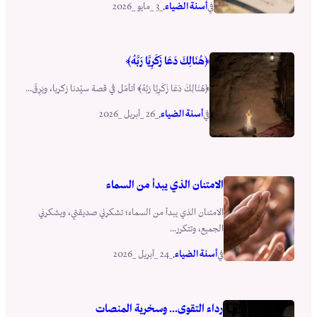
أسنة الضياء
_3 _مايو _2026
في
.
﴿هُنَالِكَ دَعَا زَكَرِيَّا رَبَّهُ﴾
﴿هُنَالِكَ دَعَا زَكَرِيَّا رَبَّهُ﴾ أتأمّل في قصة سيّدنا زكريا، ويَرِقّ...
أسنة الضياء
_26 _أبريل _2026
في
.
الامتنان الذي يبدأ من السماء
الامتنان الذي يبدأ من السماء؛ تشكرني صديقتي، ويشكرني
الجميع، وتتكرر...
أسنة الضياء
_24 _أبريل _2026
في
.
رداء التقوى… وسخرية المنصات