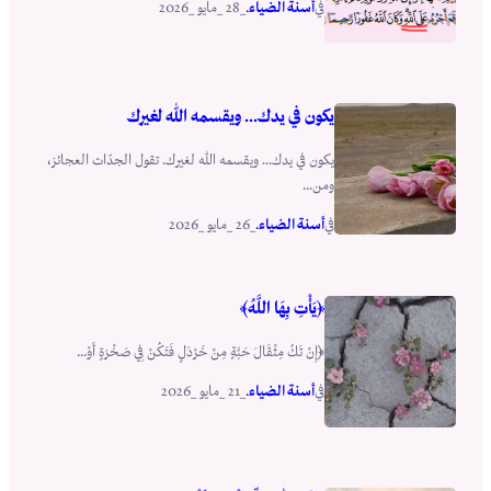
أسنة الضياء
_28 _مايو _2026
في
.
يكون في يدك… ويقسمه الله لغيرك
يكون في يدك… ويقسمه الله لغيرك. تقول الجدّات العجائز،
ومن...
أسنة الضياء
_26 _مايو _2026
في
.
﴿يَأْتِ بِهَا اللَّهُ﴾
﴿إِنْ تَكُ مِثْقَالَ حَبَّةٍ مِنْ خَرْدَلٍ فَتَكُنْ فِي صَخْرَةٍ أَوْ...
أسنة الضياء
_21 _مايو _2026
في
.