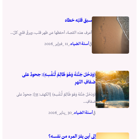
سبق قلبُه خطاه
أعرف هذه القصة، أحفظها عن ظهر قلب، ويرقّ قلبي كلّ...
أسنة الضياء
_11 _فبراير _2026
في
.
(وَدَخَلَ جَنَّتَهُ وَهُوَ ظَالِمٌ لِّنَفْسِهِ): جحودٌ على
ضفافِ النّهرِ
(وَدَخَلَ جَنَّتَهُ وَهُوَ ظَالِمٌ لِّنَفْسِهِ) [الكهف: 35]: جحودٌ على
ضفافِ...
أسنة الضياء
_30 _يناير _2026
في
.
إلى أين يفرّ المرء من نفسه؟