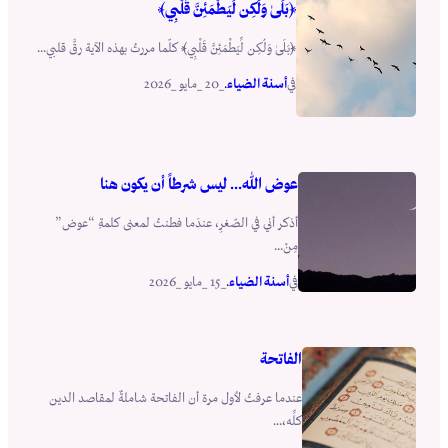
﴿بَلَىٰ وَلَٰكِن لِّيَطْمَئِنَّ قَلْبِي﴾
﴿بَلَىٰ وَلَٰكِن لِّيَطْمَئِنَّ قَلْبِي﴾ كلّما مررتُ بهذه الآية رقَّ قلبي...
أسنة الضياء
_20 _مايو _2026
في
.
عوض الله… ليس شرطاً أن يكون هنا
أذكر أني في الصّغرِ، عندَما فطنتُ لمعنى كلمةِ “عوض”
مِنْ...
أسنة الضياء
_15 _مايو _2026
في
.
الفاتحة
عندما عرفتُ لأول مرة أن الفاتحة شاملةٌ لمقاصد الدين
كلِّه،...