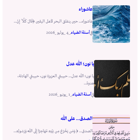
عاشوراء
عاشوراء… حين ينفلق البحر لأهل اليقين ﴿قَالَ كَلَّا ۖ إِنَّ...
أسنة الضياء
_4 _يوليو _2026
في
.
يا نون؛ الله عدل
يا نون؛ الله عدل… حبيبتي العزيزة نون، حبيبتي الهادئة،
هدوءٌ...
أسنة الضياء
_1 _يونيو _2026
في
.
الصدق… على الله
الصدق… ﴿ وَمَن يَخْرُجْ مِن بَيْتِهِ مُهَاجِرًا إِلَى اللَّهِ وَرَسُولِهِ...