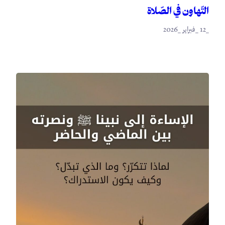
التّهاون في الصّلاة
_12 _فبراير _2026