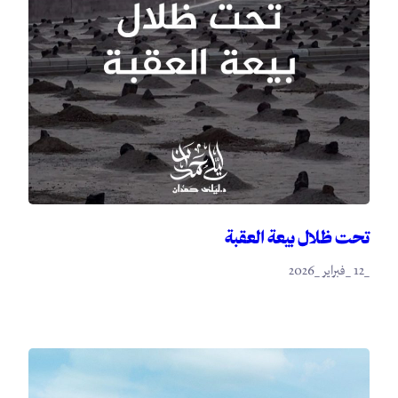
تحت ظلال بيعة العقبة
_12 _فبراير _2026