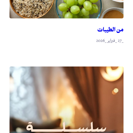
من الطيبات
_27 _فبراير _2026