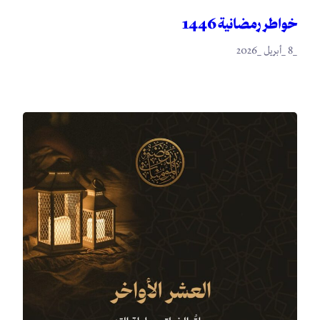
خواطر رمضانية 1446
_8 _أبريل _2026