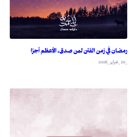
رمضان في زمن الفتن لمن صدق، الأعظم أجرًا
_20 _فبراير _2026