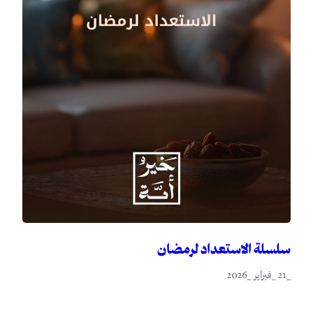
سلسلة الاستعداد لرمضان
_21 _فبراير _2026