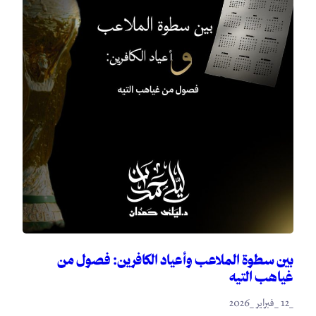
بين سطوة الملاعب وأعياد الكافرين: فصول من
غياهب التيه
_12 _فبراير _2026