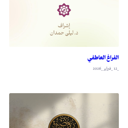
الفراغ العاطفي
_12 _فبراير _2026