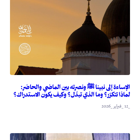
الإساءة إلى نبينا ﷺ ونصرته بين الماضي والحاضر:
لماذا تتكرّر؟ وما الذي تبدّل؟ وكيف يكون الاستدراك؟
_12 _فبراير _2026