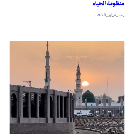
منظومة الحياء
_12 _فبراير _2026