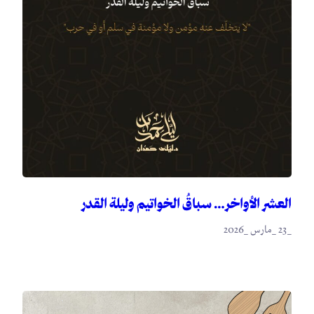
العشر الأواخر… سباقُ الخواتيم وليلة القدر
_23 _مارس _2026