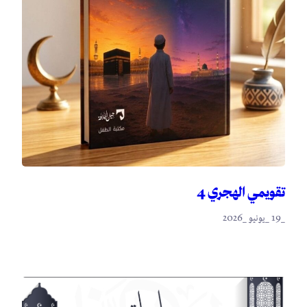
تقويمي الهجري 4
_19 _يونيو _2026