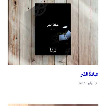
عبادةُ السِّر
_7 _يوليو _2026