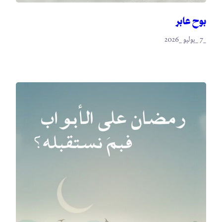
بوح عابر
_7 _يوليو _2026