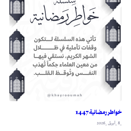
خواطر رمضانية 1447
_8 _أبريل _2026