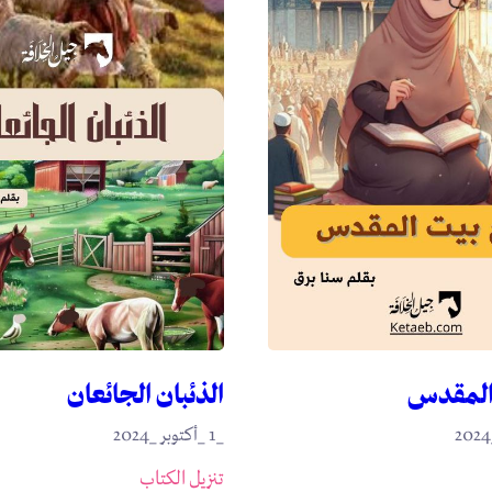
المقدس
الذئبان الجائعان
_1 _أكتوبر _2024
تنزيل الكتاب