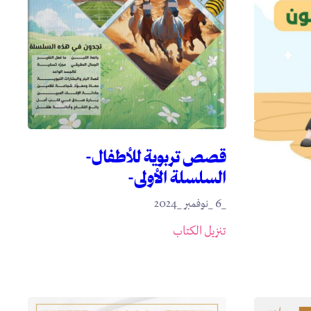
قصص تربوية للأطفال-
السلسلة الأولى-
_6 _نوفمبر _2024
تنزيل الكتاب