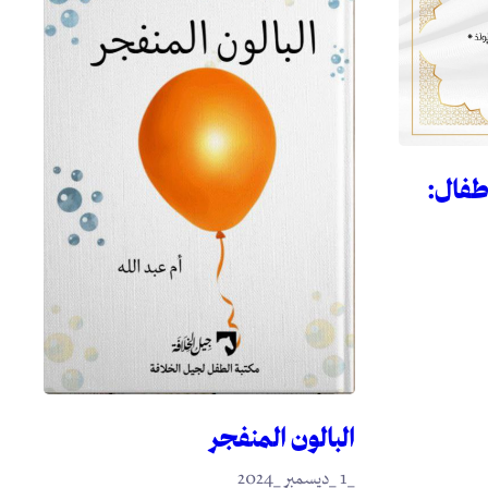
أطفال:
البالون المنفجر
_1 _ديسمبر _2024