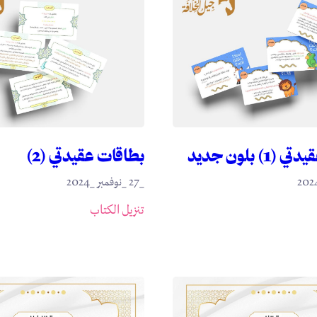
) بلون جديد
بطاقات عقيدتي (2)
_27 _نوفمبر _2024
تنزيل الكتاب