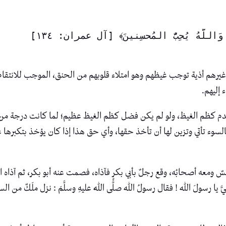
للَّهُ يُحِبُّ المُحسِنينَ﴾ [آل عمران: ١٣٤]
يرهم أذية توجب غيظهم وهو امتلاء قلوبهم من الحنق، الموجب للانتقام ب
إليهم.
 من عدم كظم الغيظ، ولو لم يكن فضل كظم الغيظ عظيم؛ لما كانت درجة
السوء تأتي وتزين لها أن تأخذ حقها، وأي حق هذا إذا كان يؤخذ بتكبرها 
لسٌ ومعه أصحابُه، وقع رجلٌ بأبي بكرٍ فآذاه، فصمت عنه أبو بكر، ثم آذاه الثا
َ يا رسولَ اللهِ ! فقال رسولُ اللهِ صلَّى اللهُ عليهِ وسلَّمَ : نزل ملَكٌ م