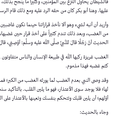
فالشيطان يحاول النزغ بين المؤمنين، وكثيراً ما ينجح بذل
عليها. وهنا أبو بكر كان من حقه الرد عليه ومع ذلك قام ال
وأريد أن أنبه لشيء وهو ألا نأخذ قراراتنا حينما نكون غاضبي
من الغضب، وبعد ذلك تندم كثيراً على أخذ قرار حين غضبها، 
الحديث أنَّ رَجُلًا قالَ للنَّبيِّ صلَّى اللهُ عليه وسلَّم: أوْصِنِي، قالَ: لا
الغضب غريزة ركبها الله في طبيعة الإنسان والناس متفاو
كتم غضبه فهذا مذموم.
وقد وصى النبي بعدم الغضب لما يورثه الغضب من الكبر؛ فمن 
لها؛ فلا يوجد سوى الأعتذار، فهو ما يلين القلب. بالتأكيد 
أوّلهم؛ أن يلين قلبك وتتحكم بنفسك وتعينها بالأعتذار على
وجاء بالحديث: