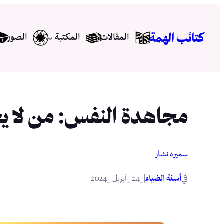
تخطى
إلى
كتائب الهمة
المقالات
المكتبة
الصور
المحتوى
مجاهدة النفس: من لا ي
سميرة نشار
في
|
أسنة الضياء
_24 _أبريل _2024