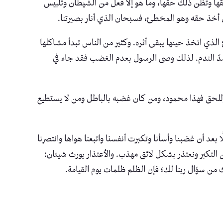
قها وتظن ذلك حقها، وما هو إلا فعل من الشيطان وتلبيس
ل أخذ حقه وهو المخطئ، فسبحان الذي أنار بصيرتنا.
 الذي اتخذ حينها يبقى أثره. وكثير من الناس تبدأ مشاكلها
أشدّ الندم. لذلك وصى الرسول بعدم الغضب فقد جاء في
لحق فهذا محمود، ومن كان غضبه بالباطل ومن لا يستطيع
د أن غضبنا وأسأنا وتكبرت أنفسنا واتبعنا هواها وانتصرنا
ن التكبر ونعتذر بشكل لائق مهذب. والأعتذار يورث شيئان:
 من سؤال ربنا لك؛ فإن الظلم ظلمات يوم القيامة.