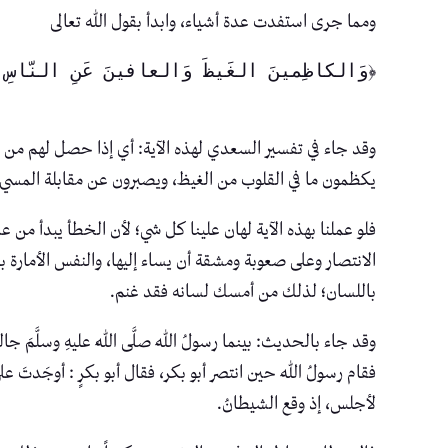
ومما جرى استفدت عدة أشياء، وابدأ بقول الله تعالى
﴿وَالكاظِمينَ الغَيظَ وَالعافينَ عَنِ النّاسِ وَا
وقد جاء في تفسير السعدي لهذه الآية: أي إذا حصل لهم من غ
يكظمون ما في القلوب من الغيظ، ويصبرون عن مقابلة المسيء 
فلو عملنا بهذه الآية لهان علينا كل شي؛ لأن الخطأ يبدأ
الانتصار وعلى صعوبة ومشقة أن يساء إليها، والنفس الأمارة ب
باللسان؛ لذلك من أمسك لسانه فقد غنم.
وقد جاء بالحديث: بينما رسولُ اللهِ صلَّى اللهُ عليهِ وسلَّمَ جا
فقام رسولُ اللهِ حين انتصر أبو بكر، فقال أبو بكرٍ : أوجَدتَ عليّ
لأجلس، إذ وقع الشيطانُ.