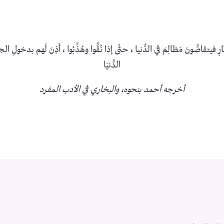
ِ فيتقاصُّونَ مَظالِمَ في الدُّنيا ، حتَّى إذا نُقُّوا وهُذِّبُوا ، أَذِنَ لَهم بدخولِ الج
الدُّنيَا
أخرجه أحمد بنحوه، والبخاري في الأدب المفرد