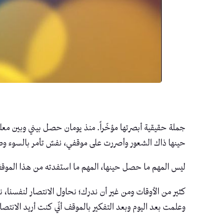
جملة حقيقية أبصرتها مؤخّراً. منذ يومان حصل بيني وبين م
حينها ذاك الشعور وأصررت على موقفي، نفسٌ تأمر بالسوء وط
ليس المهم ما حصل حينها، المهم ما استفدته من هذا الموقف،
كثير من الأوقات ومن غير أن ندرك؛ نحاول الانتصار لنفسنا، 
وعلمت بعد اليوم وبعد التفكير بالموقف أنّي كنت أريد الانتصار