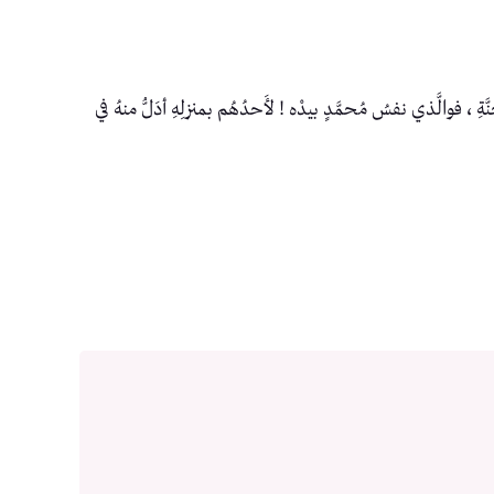
نَّةِ ، فوالَّذي نفسُ مُحمَّدٍ بيدْه ! لأَحدُهُم بمنزلِهِ أدَلُّ منهُ في