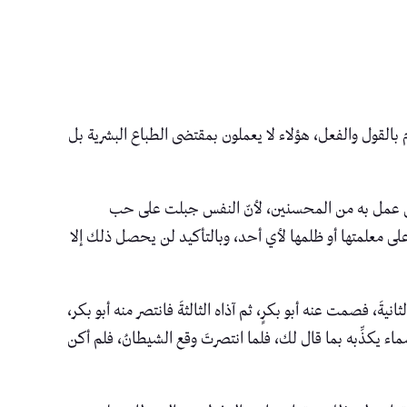
القول والفعل، هؤلاء لا يعملون بمقتضى الطباع البشرية بل
 من عمل به من المحسنين، لأنّ النفس جبلت على حب
على معلمتها أو ظلمها لأي أحد، وبالتأكيد لن يحصل ذلك إلا
نيةَ، فصمت عنه أبو بكرٍ، ثم آذاه الثالثةَ فانتصر منه أبو بكر،
ن السماء يكذِّبه بما قال لك، فلما انتصرتَ وقع الشيطانُ، فلم أكن