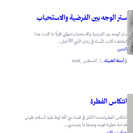
ستر الوجه بين الفرضية والاستحباب
ستر الوجه بين الفرضية والاستحباب:تمهَّلي قليلًا ما كتبت هذا
لنختلف؛ كانت النَّساء في زمان النَّبي ﷺ قبل…
التحرير
في
.
أسنة الضياء
_7 _أغسطس _2026
انتكاس الفطرة
انتكاس الفطرةعندما أتأمَّل في قصة نبيّ الله لوط عليه السلام، فليس
فداحة خطيئة قومه وحدها ما يصدمني،…
خولة بنت الأزور