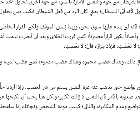
ك، فالشيطان من جهة والنفس الأمارة بالسوء من جهة أخرى تحاول أخذ ح
رسول لأنه أتى الشيطان؛ يعني كان الرد من فعل الشيطان فكيف بمن يحاو
ن؛ لأنه لن يندم عليها سوى نحن، وربما يُنسى الموقف ولكن القرار الخاطئ
وأحياناً يكون قراراً مصيريّاً؛ كمن قررت الطلاق وبعد أن أبصرت ندمت 
 تَغْضَبْ. فَرَدَّدَ مِرَارًا، قالَ: لا تَغْضَبْ.
تون في ذلك، وهناك غضب محمود وهناك غضب مذموم؛ فمن غضب لدينه ول
تواضع حتى تذهب عنه عزة النفس يسلم من شر الغضب. وإذا أردنا حلًّا بع
سنجد صعوبة بالأمر لأن النفس لا زالت تكابر؛ ولكن هنا يجب أن نكبحها ع
 التواضع وعدم المكابرة، والثّاني؛ كسب مودة الشخص ونجاتك إذا سامحك