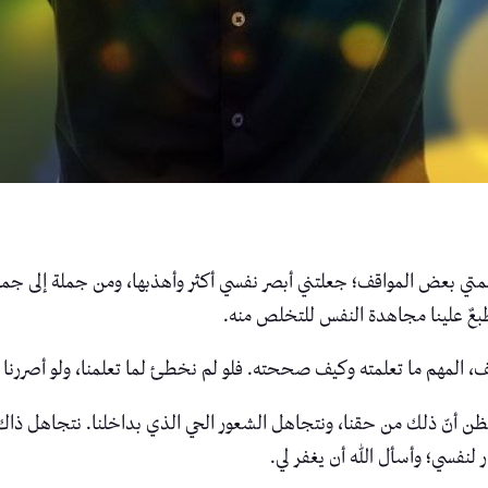
علمتي بعض المواقف؛ جعلتني أبصر نفسي أكثر وأهذبها، ومن جملة إلى ج
بعٌ علينا مجاهدة النفس للتخلص منه.
 المهم ما تعلمته وكيف صححته. فلو لم نخطئ لما تعلمنا، ولو أصررنا ع
نظن أنّ ذلك من حقنا، ونتجاهل الشعور الحي الذي بداخلنا. نتجاهل ذاك 
 لنفسي؛ وأسأل الله أن يغفر لي.