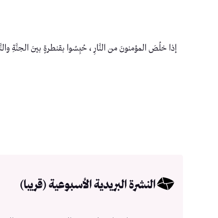
إذا خلُصَ المؤمنونَ من النَّارِ ، حُبِسُوا بقنطرةٍ بينَ الجنَّةِ والنَّار
النشرة البريدية الأسبوعية (قريبا)