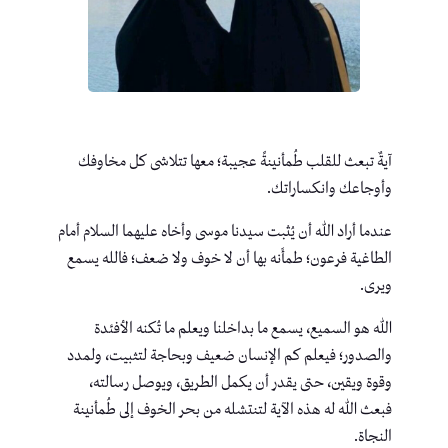
آيةٌ تبعث للقلب طُمأنينةً عجيبة؛ معها تتلاشى كل مخاوفك
وأوجاعك وانكساراتك.
عندما أراد الله أن يُثبت سيدنا موسى وأخاه عليهما السلام أمام
الطاغية فرعون؛ طمأَنه بها أن لا خوف ولا ضعف؛ فالله يسمع
ويرى.
الله هو السميع، يسمع ما بداخلنا ويعلم ما تُكنه الأفئدة
والصدور؛ فيعلم كم الإنسان ضعيف وبحاجة لتثبيت، ولمدد
وقوة ويقين، حتى يقدر أن يكمل الطريق، ويوصل رسالته،
فبعث الله له هذه الآية لتنتشله من بحر الخوف إلى طُمأنينة
النجاة.