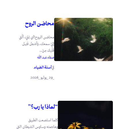
محاضن الروح
محاضن الروح!أي بُنَيّ، أَلْقِ
إليَّ سمعك، وَأَشعِل فَتِيل
قَلْبِك مِنْ...
صفاء عبد الله
أسنة الضياء
في
.
_29 _يوليو _2026
“لماذا يا رب؟”
كلما استصعبَ الطريق
وهاجمته وساوس الشيطان التي