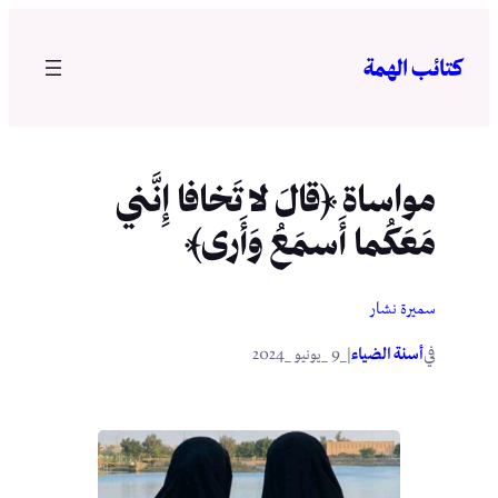
تخطى
إلى
كتائب الهمة
المحتوى
مواساة ﴿قالَ لا تَخافا إِنَّني
مَعَكُما أَسمَعُ وَأَرى﴾
سميرة نشار
في
|
أسنة الضياء
_9 _يونيو _2024