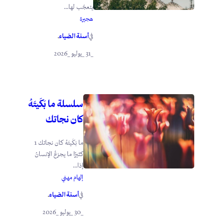
يتعجّب لها...
هجيرة
أسنة الضياء
في
.
_31 _يوليو _2026
سلسلة ما بَكَيتَهُ
كان نجاتك
ما بَكَيتَهُ كان نجاتك 1
كثيرًا ما يجزعُ الإنسانُ
إذا...
إلهام مهني
أسنة الضياء
في
.
_30 _يوليو _2026