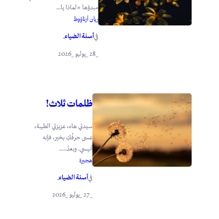
مبدؤها «لماذا يا...
ريان أرناؤوط
أسنة الضياء
في
.
_28 _يوليو _2026
ظلمات ثلاث!
سيدتي هاء، عزيزتي الطيبة،
عسى حرفُكِ بخير، فإنه
أنيسي. وبعدُ.....
هجيرة
أسنة الضياء
في
.
_27 _يوليو _2026