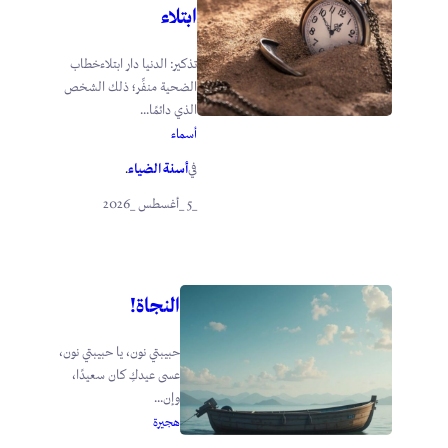
ابتلاء
تذكير: الدنيا دار ابتلاءخطاب
الضحية منفِّر؛ ذلك الشخص
الذي دائمًا...
أسماء
أسنة الضياء
في
.
_5 _أغسطس _2026
النجاة!
حبيبتي نون، يا حبيبتي نون،
عسى عيدكِ كان سعيدًا،
وإن...
هجيرة