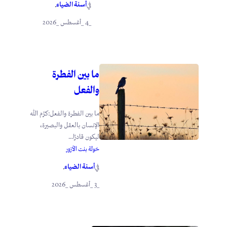
أسنة الضياء
في
.
_4 _أغسطس _2026
ما بين الفطرة
والفعل
ما بين الفطرة والفعل:كرَّم الله
الإنسان بالعقل والبصيرة،
ليكون قادرًا...
خولة بنت الأزور
أسنة الضياء
في
.
_3 _أغسطس _2026