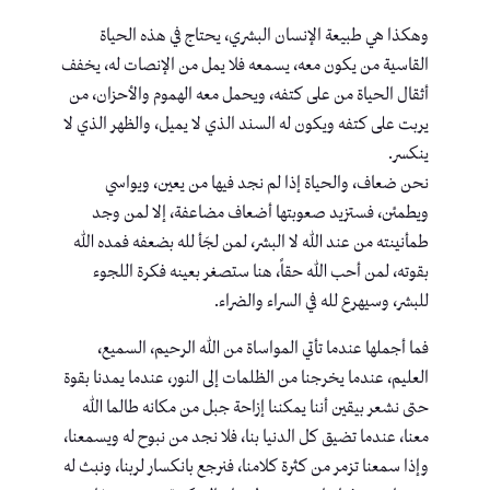
وهكذا هي طبيعة الإنسان البشري، يحتاج في هذه الحياة
القاسية من يكون معه، يسمعه فلا يمل من الإنصات له، يخفف
أثقال الحياة من على كتفه، ويحمل معه الهموم والأحزان، من
يربت على كتفه ويكون له السند الذي لا يميل، والظهر الذي لا
ينكسر.
نحن ضعاف، والحياة إذا لم نجد فيها من يعين، ويواسي
ويطمئن، فستزيد صعوبتها أضعاف مضاعفة، إلا لمن وجد
طمأنينته من عند الله لا البشر، لمن لجَأ لله بضعفه فمده الله
بقوته، لمن أحب الله حقاً، هنا ستصغر بعينه فكرة اللجوء
للبشر، وسيهرع لله في السراء والضراء.
فما أجملها عندما تأتي المواساة من الله الرحيم، السميع،
العليم، عندما يخرجنا من الظلمات إلى النور، عندما يمدنا بقوة
حتى نشعر بيقين أننا يمكننا إزاحة جبل من مكانه طالما الله
معنا، عندما تضيق كل الدنيا بنا، فلا نجد من نبوح له ويسمعنا،
وإذا سمعنا تزمر من كثرة كلامنا، فنرجع بانكسار لربنا، ونبث له