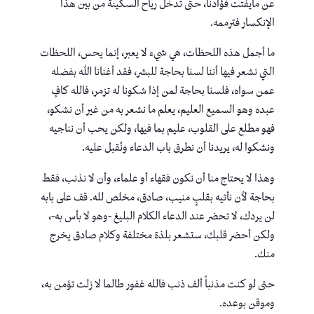
عن مايفتت فؤادنا، حتى تدخل رياح السكينة من بين هذا
الإنكسار فترممه.
ما أجمل هذه اللحظات، هي شيء لا يعبر، إنما يحس، اللحظات
التي نشعر فيها أننا لسنا بحاجة للبشر، فقد أغنانا الله بفضله
عمن سواه، فلسنا بحاجة لمن إذا شكونا له تزمر، فالله كافٍ
عبده وهو السميع العليم، يعلم ما نشعر به من غير أن نشكو،
فهو مطلع على القلوب، عليم بما فيها، ولكن يحب أن نناجيه
ونشكوا له، يريدنا أن نطرق باب الدعاء ونُقبل عليه.
وهذا لا يحتاج منا أن نكون فقهاء أو علماء، وأن لا نذنب، فقط
بحاجة لأن نأتيه بقلبٍ منيب، صادق، مخلص لله. قف على بابه
لن يردك، لا تحضر عند الدعاء الكلام البليغ -وهو لا بأس به-،
ولكن أحضر قلبك، ستشعر بلذة مختلفة وكلام صادق يخرج
منك.
حتى لو كنت مذنباً ألف ذنب فالله غفور طالما لا زلت تؤمن به،
وموقن بوعده.