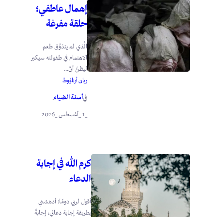
إهمال عاطفي؛
حلقة مفرغة
الَّذي لم يتذوَّق طعم
الاهتمام في طفولته سيكبر
ليظنَّ أنَّ...
ريان أرناؤوط
أسنة الضياء
في
.
_1 _أغسطس _2026
كرم الله في إجابة
الدعاء
أقول لربي دومًا: أدهشني
بطريقة إجابة دعائي، إجابةً