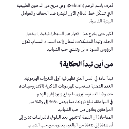
تُعرف باسم الزهم (Sebum)، وهي مزيج من الدهون الطبيعية
التي تشكّل خط الدفاع الأول للبشرة ضد الجفاف والعوامل
البيئية القاسية.
لكن حين يخرج هذا الإفراز عن السيطرة فيفيض؛ يختنق
الجلد وتبدأ المشكلات: لمعان زائد، انسداد المسام، تكوّن
الرؤوس السوداء، بل وتفشي حب الشباب.
من أين تبدأ الحكاية؟
تبدأ عادة في السن الذي تظهر فيه أولى التغيرات الهرمونية.
الغدد الدهنية تستجيب للهرمونات الذكرية (الأندروجينات)،
خصوصًا التستوستيرون، فترتفع وتيرة إفراز الزهم.
في المراهقة، تبلغ ذروتها، مما يجعل 65% إلى 85% من
المراهقين يعانون من حب الشباب.
المفاجأة؟ أن القصة لا تنتهي بعد البلوغ، فالدراسات تشير إلى
أن 14% إلى 50% من البالغين يعانون من حب الشباب