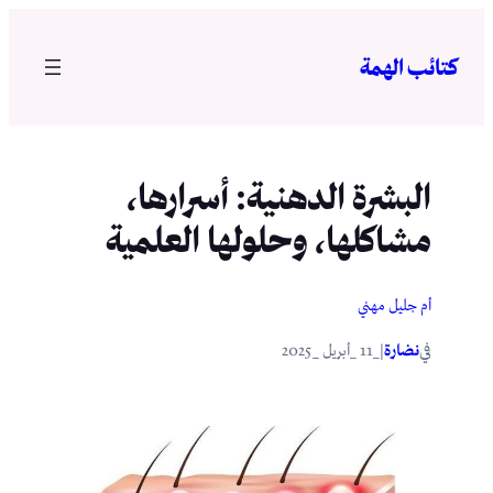
تخطى
إلى
كتائب الهمة
المحتوى
البشرة الدهنية: أسرارها،
مشاكلها، وحلولها العلمية
أم جليل مهني
في
|
نضارة
_11 _أبريل _2025