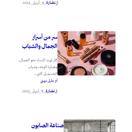
نضارة
_9 _أبريل _2025
في
.
سر من أسرار
الجمال والشباب
كثر لهث النساء نحو الجمال،
ونضارة الوجه، وشباب
الجسم.بل كثير...
أم جليل مهني
نضارة
_8 _أبريل _2025
في
.
صناعة الصابون