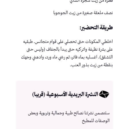
قطرة من زيت شجرة الشاي
نصف ملعقة صغيرة من زيت الجوجوبا
طريقة التحضير:
اخلطي المكونات حتى تحصلي على قوام متجانس. طبقيه
على بشرة نظيفة واتركيه حتى يبدأ بالجفاف (وليس حتى
التشقق). اغسليه بماء فاتر، ثم رشي ماء ورد، وادهني وجهك
بنقطة من زيت بذور العنب.
النشرة البريدية الأسبوعية (قريبا)
ستتصمن نشرتنا نصائح طبية وجمالية وتربوية وبعض
الوصفات للمطبخ