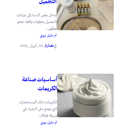
التجميل
تدخل بعض النساء إلى عيادات
التجميل بخطوات واثقة، تحلم
بمظهر...
أم جليل مهني
نضارة
_10 _أبريل _2025
في
.
أساسيات صناعة
الكريمات
الكريمات؛ تلك المستحضرات
التي توضع على البشرة، هي
وسيلة فعّالة...
أم جليل مهني