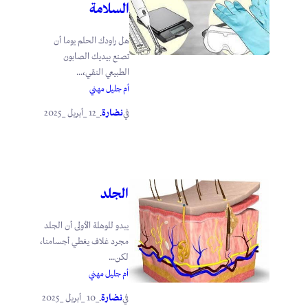
السلامة
هل راودك الحلم يوما أن
تصنع بيديك الصابون
الطبيعي النقي،...
أم جليل مهني
نضارة
_12 _أبريل _2025
في
.
الجلد
يبدو للوهلة الأولى أن الجلد
مجرد غلاف يغطي أجسامنا،
لكن...
أم جليل مهني
نضارة
_10 _أبريل _2025
في
.