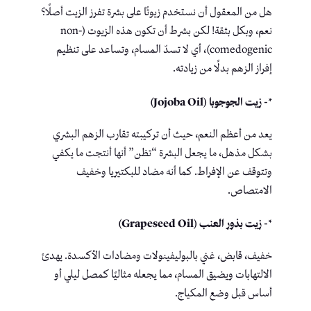
هل من المعقول أن نستخدم زيوتًا على بشرة تفرز الزيت أصلًا؟
نعم، وبكل بثقة! لكن بشرط أن تكون هذه الزيوت (non-
comedogenic)، أي لا تسدّ المسام، وتساعد على تنظيم
إفراز الزهم بدلًا من زيادته.
*- زيت الجوجوبا (Jojoba Oil)
يعد من أعظم النعم، حيث أن تركيبته تقارب الزهم البشري
بشكل مذهل، ما يجعل البشرة “تظن” أنها أنتجت ما يكفي
وتتوقف عن الإفراط. كما أنه مضاد للبكتيريا وخفيف
الامتصاص.
*- زيت بذور العنب (Grapeseed Oil)
خفيف، قابض، غني بالبوليفينولات ومضادات الأكسدة. يهدئ
الالتهابات ويضيق المسام، مما يجعله مثاليًا كمصل ليلي أو
أساس قبل وضع المكياج.