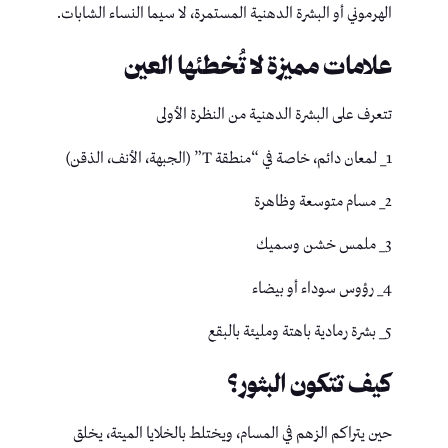
الهرموني أو البشرة الدهنية المستمرة، لا سيما النساء الشابات.
علامات مميزة لا تُخطئها العين
تتعرف على البشرة الدهنية من النظرة الأولى
1_ لمعان دائم، خاصة في “منطقة T” (الجبهة، الأنف، الذقن)
2_ مسام متوسعة وظاهرة
3_ ملمس خشن وسميك
4_ رؤوس سوداء أو بيضاء
5_ بشرة رمادية باهتة ومليئة بالبقع
كيف تتكون البثور؟
حين يتراكم الزهم في المسام، ويختلط بالخلايا الميتة، يخلق