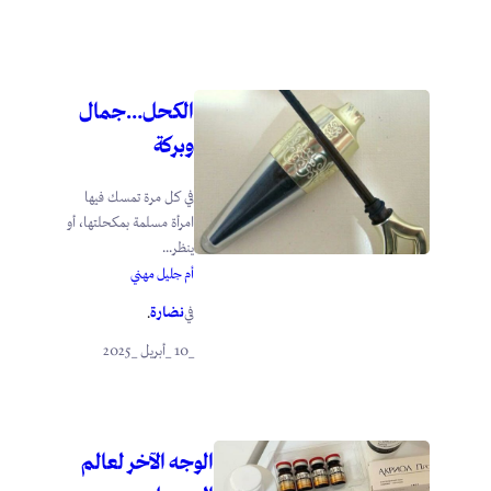
الكحل…جمال
وبركة
في كل مرة تمسك فيها
امرأة مسلمة بمكحلتها، أو
ينظر...
أم جليل مهني
نضارة
في
.
_10 _أبريل _2025
الوجه الآخر لعالم