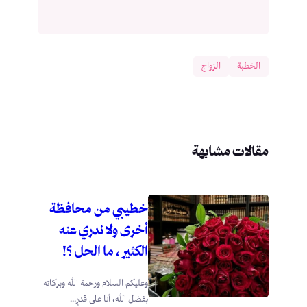
الخطبة
الزواج
مقالات مشابهة
خطيبي من محافظة
أخرى ولا ندري عنه
الكثير ، ما الحل ؟!
وعليكم السلام ورحمة الله وبركاته
بفضل الله، أنا على قدرٍ...