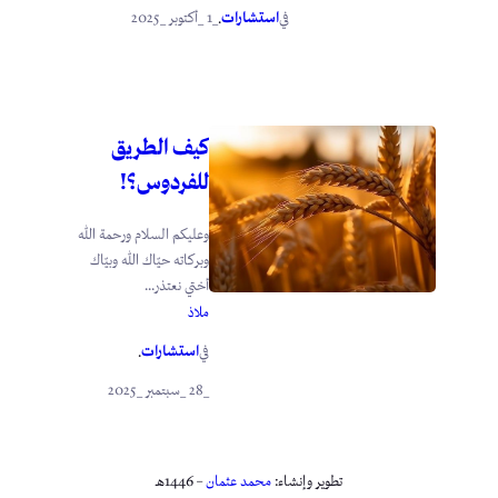
استشارات
_1 _أكتوبر _2025
في
.
كيف الطريق
للفردوس؟!
وعليكم السلام ورحمة الله
وبركاته حيّاك الله وبيّاك
أختي نعتذر...
ملاذ
استشارات
في
.
_28 _سبتمبر _2025
تطوير وإنشاء:
محمد عثمان
– 1446هـ