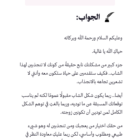
الجواب:
وعليكم السلام ورحمة الله وبركاته
حياكِ الله يا غالية.
جزء كبير من مشكلتك نابع حقيقةً من كونك لا تنجذبين لهذا
الشاب.. فكيف ستقدمين على حياة ستكون معه وأنتي لا
تشعرين تجاهه بالانجذاب.
أيضا.. ربما يكون شكل الشاب مقبولًا عمومًا لكنه لم يناسب
توقعاتك المسبقة عن ما توديه، وربما بالغتِ في توهم الشكل
الكامل لمن تودين أن تكونين زوجته.
من حقك اختيار من يعجبك ومن تنجذبين له وهو شيىء
طبيعي ومطلوب وأساسي، لكن ربما عليكِ معاودة النظر في