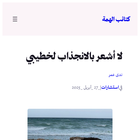
تخطى
إلى
كتائب الهمة
المحتوى
لا أشعر بالانجذاب لخطيبي
ندى عمر
في
|
استشارات
_27 _أبريل _2025