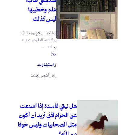
علم وخطيبها
ليس كذلك
وعليكم السلام ورحمة الله
وبركاته طالما رضيت دينه
وخلقه ،...
ملاذ
استشارات
في
.
_15 _أكتوبر _2025
هل نيتي فاسدة إذا امتنعت
عن الحرام لأني أريد أن أكون
مثل الصحابيات وليس خوفا
من الله؟