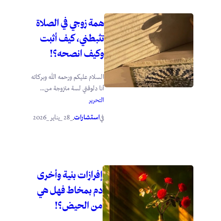
همة زوجي في الصلاة
تثبطني، كيف أثبت
وكيف انصحه؟!
السلام عليكم ورحمه الله وبركاته
أنا دلوقتي لسة متزوجة من...
التحرير
استشارات
_28 _يناير _2026
في
.
إفرازات بنية وأخرى
دم بمخاط فهل هي
من الحيض؟!