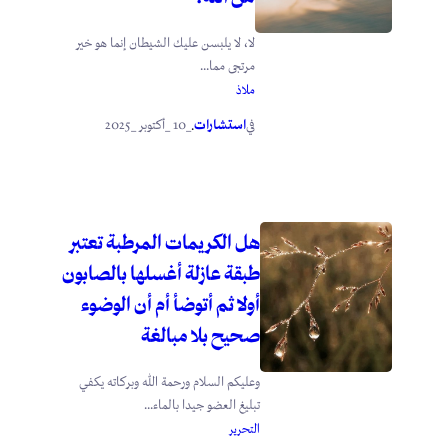
لا، لا يلبسن عليك الشيطان إنما هو خير
مرتجى مما...
ملاذ
استشارات
_10 _أكتوبر _2025
في
.
هل الكريمات المرطبة تعتبر
طبقة عازلة أغسلها بالصابون
أولا ثم أتوضأ أم أن الوضوء
صحيح بلا مبالغة
وعليكم السلام ورحمة الله وبركاته يكفي
تبليغ العضو جيدا بالماء...
التحرير