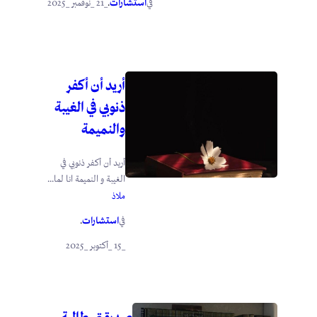
استشارات
_21 _نوفمبر _2025
في
.
أريد أن أكفر
ذنوبي في الغيبة
والنميمة
أريد أن أكفر ذنوبي في
الغيبة و النميمة انا لما...
ملاذ
استشارات
في
.
_15 _أكتوبر _2025
صديقتي طالبة