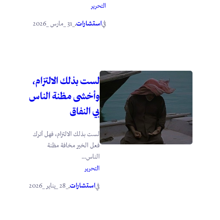
التحرير
استشارات
_31 _مارس _2026
في
.
لست بذلك الالتزام،
وأخشى مظنة الناس
بي النفاق
لست بذلك الالتزام، فهل أترك
فعل الخير مخافة مظنة
الناس...
التحرير
استشارات
_28 _يناير _2026
في
.