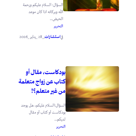
السؤال: السلام عليكم ورحمة
الله وبركاته اذا كان موعد
الحيض...
التحرير
استشارات
_28 _يناير _2026
في
.
بودكاست، مقال أو
كتاب عن زواج متعلمة
من غير متعلم؟!
السؤال:السلام عليكم، هل يوجد
بودكاست أو كتاب أو مقال
لديكم...
التحرير