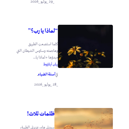
_29 _يوليو _2026
“لماذا يا رب؟”
كلما استصعبَ الطريق
وهاجمته وساوس الشيطان التي
مبدؤها «لماذا يا...
ريان أرناؤوط
أسنة الضياء
في
.
_28 _يوليو _2026
ظلمات ثلاث!
سيدتي هاء، عزيزتي الطيبة،