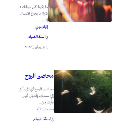
ما بَكَيتَهُ كان نجاتك 1
كثيرًا ما يجزعُ الإنسانُ
إذا...
إلهام مهني
أسنة الضياء
في
.
_30 _يوليو _2026
محاضن الروح
محاضن الروح!أي بُنَيّ، أَلْقِ
إليَّ سمعك، وَأَشعِل فَتِيل
قَلْبِك مِنْ...
صفاء عبد الله
أسنة الضياء
في
.