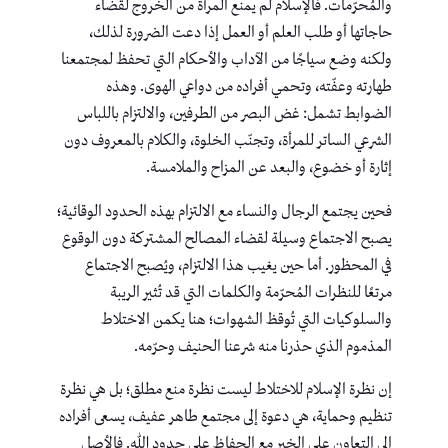
والمُحرّمات. فالإسلام لم يمنع المرأة من الخروج لقضاء
حاجاتها أو طلب العلم أو العمل إذا دعت الضرورة لذلك،
ولكنه وضع سياجًا من الآداب والأحكام التي تحفظ لمجتمعنا
طهارته وعفّته، وتحمي أفراده من دواعي الهوى. وهذه
الضوابط تشمل: غض البصر من الطرفين، والالتزام باللباس
الشرعي الساتر للمرأة، وتجنّب الخلوة، والكلام بالمعروف دون
إثارة أو خضوع، والبعد عن المزاح والملامسة.
فحين يجتمع الرجال والنساء مع الالتزام بهذه الحدود الوقائية؛
يصبح الاجتماع وسيلة لقضاء المصالح المشتركة دون الوقوع
في المحظور. أما حين يغيب هذا الالتزام، ويُصبح الاجتماع
مرتعًا للنظرات المُحرّمة والكلمات التي قد تُثير الريبة
والسلوكيات التي تُوقظ الشهوات؛ هنا يكمن الاختلاط
المذموم الذي حذرنا منه شرعنا الحنيف وحرّمه.
إن نظرة الإسلام للاختلاط ليست نظرة منع مطلق؛ بل هي نظرة
تنظيم وحماية، هي دعوة إلى مجتمع طاهر عفيف، يسعى أفراده
إلى التعاون على الخير مع الحفاظ على حدود الله. فالأصل