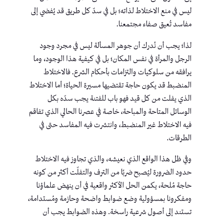
ليس في منع الاختلاط لذاته؛ بل في سدّ كل طريق قد يُفضي إلى
مفاسد تُعيق صفاء مجتمعنا.
لذا؛ يجب أن نُدرك أن جوهر المسألة ليس في مجرد وجود
الرجل والمرأة في نفس المكان؛ بل في كيفية هذا الوجود، وما
يرافقه من سلوكيات والتزامات بأحكام الشرع. فالاختلاط
المنضبط قد يكون حاجة تقتضيها مسيرة الحياة؛ أما الاختلاط
الذي يفلت من كل قيد فهو باب للفتنة يجب سدّه بكل
الوسائل المتاحة والمباحة، خاصة في عصرنا الحالي الذي تفاقم
فيه الاختلاط غير المنضبط، وانتشرت فيه المفاسد حتى في
الطرقات.
وفي ظل هذا الواقع الذي نعيشه، والذي تجاوز فيه الاختلاط
حدود الضرورة ليُصبح ضربًا من الترف والتفلّت أكثر من كونه
حاجة مُلحة، يكمن الحل الأكثر واقعية في أن ينهض علماؤنا
ومفكرونا بمسؤولية وضع ضوابط واضحة وحازمة ومُستدامة،
تستند إلى أصول شرعية راسخة. وهذه الضوابط يجب أن