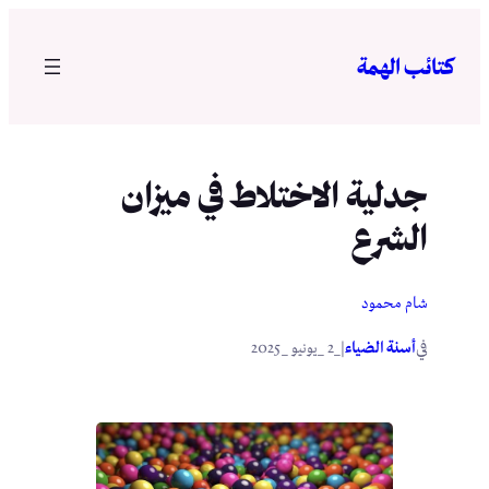
تخطى
إلى
كتائب الهمة
المحتوى
جدلية الاختلاط في ميزان
الشرع
شام محمود
في
|
أسنة الضياء
_2 _يونيو _2025