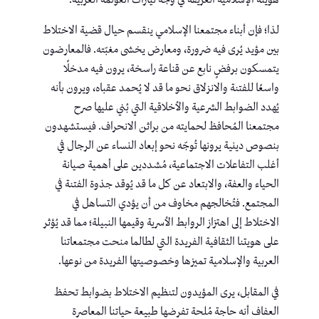
هويته الإسلامية العريقة في وجه تيارات العولمة الغربية.
لذا؛ فإن أبناء مجتمعنا الإسلامي ينقسم حيال قضية الاختلاط
بين مؤيد يُرى فيه ضرورة، ومعارض يخشى مغبّته. فالمعارضون
يتمسكون برفضٍ نابع عن قناعة راسخة، يرون فيه مدخلًا
واسعًا للفتنة والانزلاق نحو ما قد لا يُحمد عقباه، ويرون بأنه
يُهدد الضوابط الشرعية والأخلاقية التي بُني عليها صرح
مجتمعنا المُحافظ لحمايته من براثن الانحراف. فيستشهدون
بنصوص دينية يرونها تُوجّه نحو إبعاد النساء عن الرجال في
أغلب التفاعلات الاجتماعية، مُشددين على أهمية صيانة
الحياء والعفة، والابتعاد عن كل ما قد يُوقد جذوة الفتنة في
المجتمع. فتُخالجهم مخاوف من أن يؤدي التساهل في
الاختلاط إلى اهتزاز الروابط الأسرية وقيمها النبيلة؛ مما قد يُؤثر
على هويتنا الثقافية الفريدة التي لطالما منحت مجتمعاتنا
العربية والإسلامية تميزها وخصوصيتها الفريدة من نوعها.
في المقابل، يرى المؤيدون لتنظيم الاختلاط بضوابط تحفظ
العفاف أنه حاجة مُلحة تفرضها طبيعة حياتنا المعاصرة