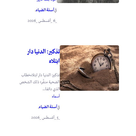
أسنة الضياء
في
.
_6 _أغسطس _2026
تذكير: الدنيا دار
ابتلاء
تذكير: الدنيا دار ابتلاءخطاب
الضحية منفِّر؛ ذلك الشخص
الذي دائمًا...
أسماء
أسنة الضياء
في
.
_5 _أغسطس _2026