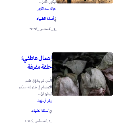
ليكون قادرًا...
خولة بنت الأزور
أسنة الضياء
في
.
_3 _أغسطس _2026
إهمال عاطفي؛
حلقة مفرغة
الَّذي لم يتذوَّق طعم
الاهتمام في طفولته سيكبر
ليظنَّ أنَّ...
ريان أرناؤوط
أسنة الضياء
في
.
_1 _أغسطس _2026