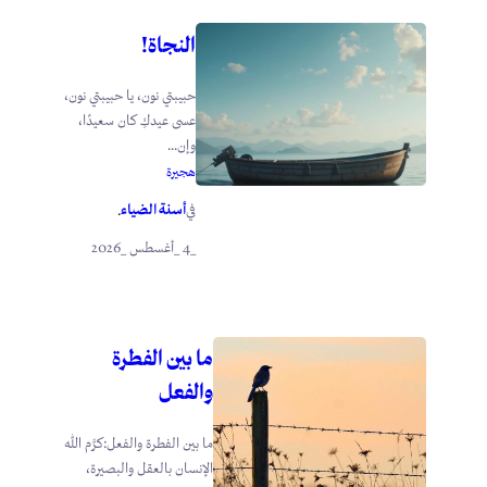
النجاة!
حبيبتي نون، يا حبيبتي نون،
عسى عيدكِ كان سعيدًا،
وإن...
هجيرة
أسنة الضياء
في
.
_4 _أغسطس _2026
ما بين الفطرة
والفعل
ما بين الفطرة والفعل:كرَّم الله
الإنسان بالعقل والبصيرة،