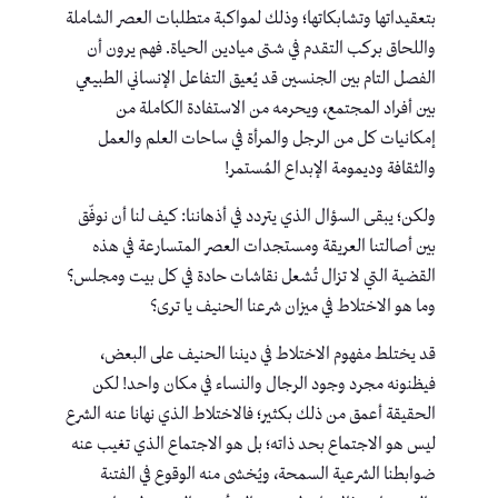
بتعقيداتها وتشابكاتها؛ وذلك لمواكبة متطلبات العصر الشاملة
واللحاق بركب التقدم في شتى ميادين الحياة. فهم يرون أن
الفصل التام بين الجنسين قد يُعيق التفاعل الإنساني الطبيعي
بين أفراد المجتمع، ويحرمه من الاستفادة الكاملة من
إمكانيات كل من الرجل والمرأة في ساحات العلم والعمل
والثقافة وديمومة الإبداع المُستمر!
ولكن؛ يبقى السؤال الذي يتردد في أذهاننا: كيف لنا أن نوفّق
بين أصالتنا العريقة ومستجدات العصر المتسارعة في هذه
القضية التي لا تزال تُشعل نقاشات حادة في كل بيت ومجلس؟
وما هو الاختلاط في ميزان شرعنا الحنيف يا ترى؟
قد يختلط مفهوم الاختلاط في ديننا الحنيف على البعض،
فيظنونه مجرد وجود الرجال والنساء في مكان واحد! لكن
الحقيقة أعمق من ذلك بكثير؛ فالاختلاط الذي نهانا عنه الشرع
ليس هو الاجتماع بحد ذاته؛ بل هو الاجتماع الذي تغيب عنه
ضوابطنا الشرعية السمحة، ويُخشى منه الوقوع في الفتنة