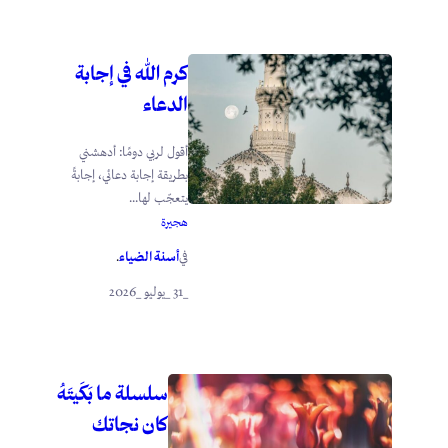
كرم الله في إجابة
الدعاء
أقول لربي دومًا: أدهشني
بطريقة إجابة دعائي، إجابةً
يتعجّب لها...
هجيرة
أسنة الضياء
في
.
_31 _يوليو _2026
سلسلة ما بَكَيتَهُ
كان نجاتك