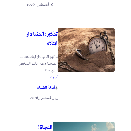
_6 _أغسطس _2026
تذكير: الدنيا دار
ابتلاء
تذكير: الدنيا دار ابتلاءخطاب
الضحية منفِّر؛ ذلك الشخص
الذي دائمًا...
أسماء
أسنة الضياء
في
.
_5 _أغسطس _2026
النجاة!