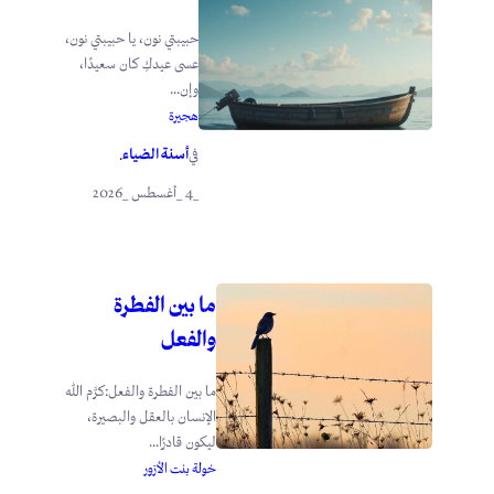
حبيبتي نون، يا حبيبتي نون،
عسى عيدكِ كان سعيدًا،
وإن...
هجيرة
أسنة الضياء
في
.
_4 _أغسطس _2026
ما بين الفطرة
والفعل
ما بين الفطرة والفعل:كرَّم الله
الإنسان بالعقل والبصيرة،
ليكون قادرًا...
خولة بنت الأزور