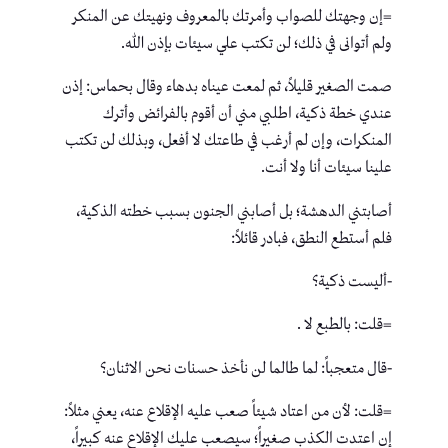
=إن وجهتك للصواب وأمرتك بالمعروف ونهيتك عن المنكر
ولم أتوانى في ذلك؛ لن تكتب علي سيئات بإذن الله.
صمت الصغير قليلاً، ثم لمعت عيناه بدهاء وقال بحماس: إذن
عندي خطة ذكية، اطلبي مني أن أقوم بالفرائض وأترك
المنكرات، وإن لم أرغب في طاعتك لا أفعل، وبذلك لن تكتب
علينا سيئات أنا ولا أنت.
أصابتني الدهشة؛ بل أصابني الجنون بسبب خطته الذكية،
فلم أستطع النطق، فبادر قائلاً:
-أليست ذكية؟
=قلت: بالطبع لا .
-قال متعجباً: لما طالما لن نأخذ حسنات نحن الاثنان؟
=قلت: لأن من اعتاد شيئاً صعب عليه الإقلاع عنه، يعني مثلاً:
إن اعتدت الكذب صغيراً؛ سيصعب عليك الإقلاع عنه كبيراً،