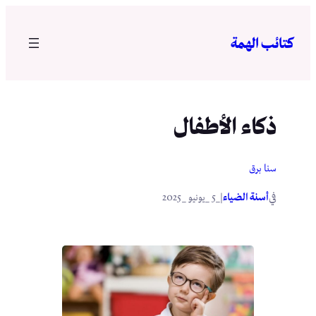
تخطى
إلى
كتائب الهمة
المحتوى
ذكاء الأطفال
سنا برق
في
|
أسنة الضياء
_5 _يونيو _2025