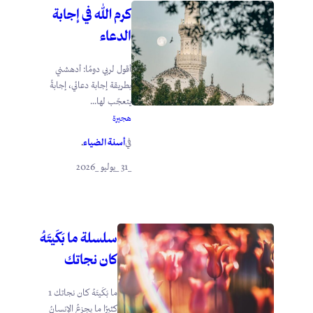
كرم الله في إجابة
الدعاء
أقول لربي دومًا: أدهشني
بطريقة إجابة دعائي، إجابةً
يتعجّب لها...
هجيرة
أسنة الضياء
في
.
_31 _يوليو _2026
سلسلة ما بَكَيتَهُ
كان نجاتك
ما بَكَيتَهُ كان نجاتك 1
كثيرًا ما يجزعُ الإنسانُ