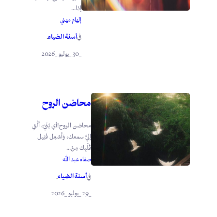
إذا...
إلهام مهني
أسنة الضياء
في
.
_30 _يوليو _2026
محاضن الروح
محاضن الروح!أي بُنَيّ، أَلْقِ
إليَّ سمعك، وَأَشعِل فَتِيل
قَلْبِك مِنْ...
صفاء عبد الله
أسنة الضياء
في
.
_29 _يوليو _2026