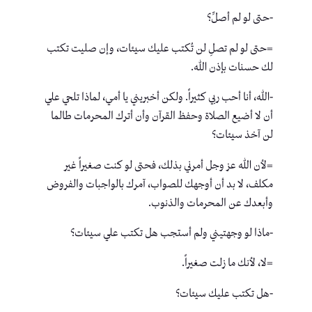
-حتى لو لم أصلِّ؟
=حتى لو لم تصلِ لن تُكتب عليك سيئات، وإن صليت تكتب
لك حسنات بإذن الله.
-الله، أنا أحب ربي كثيراً. ولكن أخبريني يا أمي، لماذا تلحي علي
أن لا أضيع الصلاة وحفظ القرآن وأن أترك المحرمات طالما
لن آخذ سيئات؟
=لأن الله عز وجل أمرني بذلك، فحتى لو كنت صغيراً غير
مكلف، لا بد أن أوجهك للصواب، آمرك بالواجبات والفروض
وأبعدك عن المحرمات والذنوب.
-ماذا لو وجهتيني ولم أستجب هل تكتب علي سيئات؟
=لا، لأنك ما زلت صغيراً.
-هل تكتب عليك سيئات؟