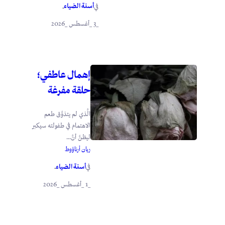
أسنة الضياء
في
.
_3 _أغسطس _2026
إهمال عاطفي؛
حلقة مفرغة
الَّذي لم يتذوَّق طعم
الاهتمام في طفولته سيكبر
ليظنَّ أنَّ...
ريان أرناؤوط
أسنة الضياء
في
.
_1 _أغسطس _2026