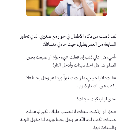
لقد ذهلت من ذكاء الأطفال في حوار مع صغيري الذي تجاوز
السابعة من العمر بقليل، حيث جاءني متسائلاً:
-أمي، هل علي ذنب إن فعلت شيء حرام أو ضيعت بعض
الصلوات، هل آخذ سيئات وأدخل النار؟
=قلت: لا يا حبيبي، ما زلت صغيراً وربنا عز وجل يحبنا فلا
يكتب على الصغار ذنوب.
-حتى لو ارتكبت سيئات؟
=حتى لو ارتكبت سيئات لا تحسب عليك، لكن لو عملت
حسنات تكتب لك، الله عز وجل يحبنا ويريد لنا دخول الجنة
والسعادة فيها.