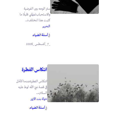
ستر الوجه بين الفرضية
والاستحباب:تمهَّلي قليلًا ما
كتبت هذا لنختلف؛...
التحرير
أسنة الضياء
في
.
_7 _أغسطس _2026
انتكاس الفطرة
انتكاس الفطرةعندما أتأمَّل
في قصة نبيّ الله لوط عليه
السلام،...
خولة بنت الأزور
أسنة الضياء
في
.