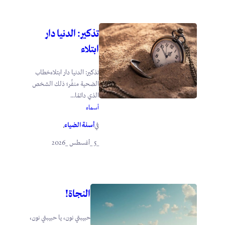
تذكير: الدنيا دار
ابتلاء
تذكير: الدنيا دار ابتلاءخطاب
الضحية منفِّر؛ ذلك الشخص
الذي دائمًا...
أسماء
أسنة الضياء
في
.
_5 _أغسطس _2026
النجاة!
حبيبتي نون، يا حبيبتي نون،