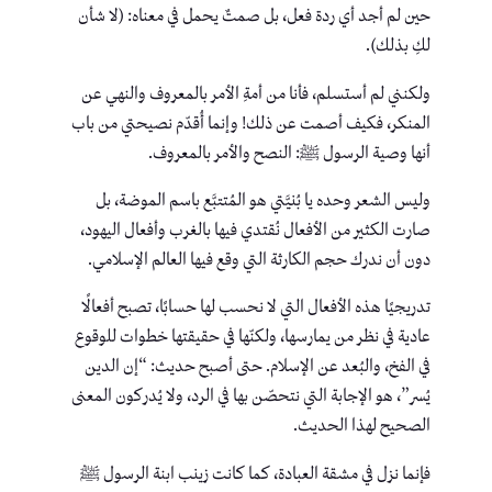
حين لم أجد أي ردة فعل، بل صمتٌ يحمل في معناه: (لا شأن
لكِ بذلك).
ولكنني لم أستسلم، فأنا من أمةِ الأمر بالمعروف والنهي عن
المنكر، فكيف أصمت عن ذلك! وإنما أُقدّم نصيحتي من باب
أنها وصية الرسول ﷺ: النصح والأمر بالمعروف.
وليس الشعر وحده يا بُنيَّتي هو المُتتبَّع باسم الموضة، بل
صارت الكثير من الأفعال نُقتدي فيها بالغرب وأفعال اليهود،
دون أن ندرك حجم الكارثة التي وقع فيها العالم الإسلامي.
تدريجيًا هذه الأفعال التي لا نحسب لها حسابًا، تصبح أفعالًا
عادية في نظر من يمارسها، ولكنّها في حقيقتها خطوات للوقوع
في الفخ، والبُعد عن الإسلام. حتى أصبح حديث: “إن الدين
يُسر”، هو الإجابة التي نتحصّن بها في الرد، ولا يُدركون المعنى
الصحيح لهذا الحديث.
فإنما نزل في مشقة العبادة، كما كانت زينب ابنة الرسول ﷺ