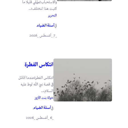
والاستحباب:تمهَّلي قليلًا ما
كتبت هذا لنختلف؛...
التحرير
أسنة الضياء
في
.
_7 _أغسطس _2026
انتكاس الفطرة
انتكاس الفطرةعندما أتأمَّل
في قصة نبيّ الله لوط عليه
السلام،...
خولة بنت الأزور
أسنة الضياء
في
.
_6 _أغسطس _2026