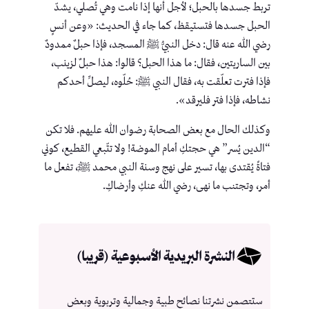
تربط جسدها بالحبل؛ لأجل أنها إذا نامت وهي تُصلي، يشدّ
الحبل جسدها فتستيقظ، كما جاء في الحديث: «وعن أنسٍ
رضي الله عنه قال: دخل النبيُّ ﷺ المسجد، فإذا حبلٌ ممدودٌ
بين الساريتين، فقال: ما هذا الحبل؟ قالوا: هذا حبلٌ لزينب،
فإذا فترت تعلّقت به، فقال النبي ﷺ: حُلّوه، ليصلِّ أحدكم
نشاطه، فإذا فتر فليرقد».
وكذلك الحال مع بعض الصحابة رضوان الله عليهم. فلا تكن
“الدين يُسر” هي حجتكِ أمام الموضة! ولا تتّبعي القطيع، كوني
فتاةً يُقتدى بها، تسير على نهج وسنة النبي محمد ﷺ، تفعل ما
أمر، وتجتنب ما نهى، رضي الله عنكِ وأرضاكِ.
النشرة البريدية الأسبوعية (قريبا)
ستتصمن نشرتنا نصائح طبية وجمالية وتربوية وبعض