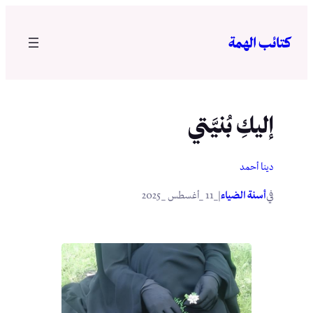
تخطى
إلى
كتائب الهمة
المحتوى
إليكِ بُنيَّتي
دينا أحمد
في
|
أسنة الضياء
_11 _أغسطس _2025