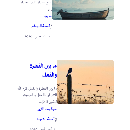
عسى عيدكِ كان سعيدًا،
وإن...
هجيرة
أسنة الضياء
في
.
_4 _أغسطس _2026
ما بين الفطرة
والفعل
ما بين الفطرة والفعل:كرَّم الله
الإنسان بالعقل والبصيرة،
ليكون قادرًا...
خولة بنت الأزور
أسنة الضياء
في
.
_3 _أغسطس _2026