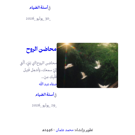
أسنة الضياء
في
.
_30 _يوليو _2026
محاضن الروح
محاضن الروح!أي بُنَيّ، أَلْقِ
إليَّ سمعك، وَأَشعِل فَتِيل
قَلْبِك مِنْ...
صفاء عبد الله
أسنة الضياء
في
.
_29 _يوليو _2026
تطوير وإنشاء:
محمد عثمان
– 1446هـ