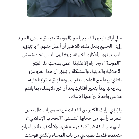
مالي أراكِ تتبعين القطيع باسم (الموضة)، فيتغيّر مُسمّى الحرام
إلى: “الجميع يفعل ذلك، فلا ضير أن أعمل مثلهم!” يا بُنيَّتي،
الغرب يغزونا بأفكارهِ الخبيثة، ويُبثّها بين الناس تحت مُسمّى
“الموضة”، وما أراه إلا تقليدًا أعمى يسحبُ منّا القيّم
الأخلاقية والدينية. والمشكلة يا بُنيَّتي أن هذا الغزو غزو
باطني، يبدأ من الداخل بنشر سمومه ليُغيّر ما تربّينا عليه،
وتدريجيًا يبدأ بتغيير أفكاركِ بعد أن غيّر ملابسكِ، بما يُلائم
ملابس وأفعالًا يبرأ منها الإسلام.
يا بُنيَّتي، رأيتُ الكثير من الفتيات مَن تسمح بانسدال بعض
شعرات رأسها من حجابها المُسمّى “الحجاب الإسلامي”،
الذي من المفترض ألا يظهر منه شيء. ولا أُخفيكِ أنني لمراتٍ
متعددة، قدّمتُ نصيحتي من باب المحبة، ولكنني فوجئتُ