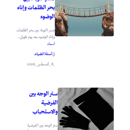
بحر الظلمات وإناء
الوضوء
جسر التوبة: بين بحر الظلمات
وإناء الوضوء بعد يوم طويلٍ...
أسماء
أسنة الضياء
في
.
_8 _أغسطس _2026
ستر الوجه بين
الفرضية
والاستحباب
ستر الوجه بين الفرضية