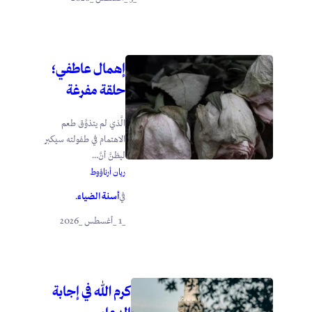
إهمال عاطفي؛
حلقة مفرغة
الَّذي لم يتذوَّق طعم
الاهتمام في طفولته سيكبر
ليظنَّ أنَّ...
ريان أرناؤوط
أسنة الضياء
في
.
_1 _أغسطس _2026
كرم الله في إجابة