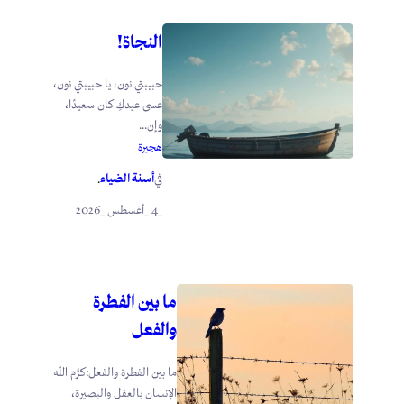
النجاة!
حبيبتي نون، يا حبيبتي نون،
عسى عيدكِ كان سعيدًا،
وإن...
هجيرة
أسنة الضياء
في
.
_4 _أغسطس _2026
ما بين الفطرة
والفعل
ما بين الفطرة والفعل:كرَّم الله
الإنسان بالعقل والبصيرة،