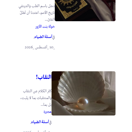
دجل باسم الطب والدينفي
تاريخ الأمم، اعتدنا أن تُطلَّ
الفتنُ...
خولة بنت الأزور
أسنة الضياء
في
.
_10 _أغسطس _2026
النقاب!
كثر الكلام عن النقاب
والمنتقبات بما لا يثبت،
بل بما...
هجيرة
أسنة الضياء
في
.