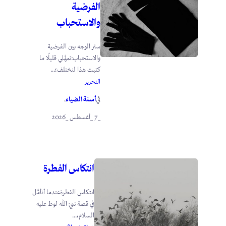
الفرضية
والاستحباب
ستر الوجه بين الفرضية
والاستحباب:تمهَّلي قليلًا ما
كتبت هذا لنختلف؛...
التحرير
أسنة الضياء
في
.
_7 _أغسطس _2026
انتكاس الفطرة
انتكاس الفطرةعندما أتأمَّل
في قصة نبيّ الله لوط عليه
السلام،...