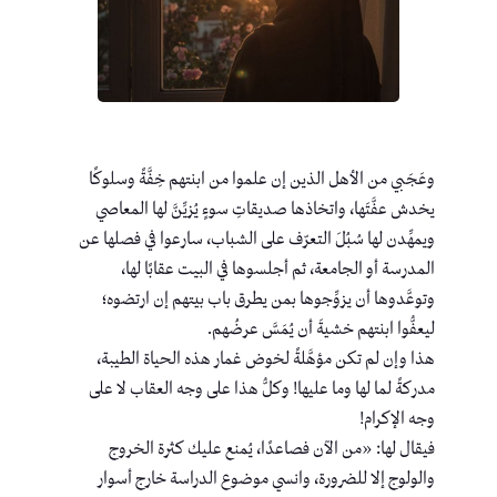
وعَجَبي من الأهل الذين إن علموا من ابنتهم خِفَّةً وسلوكًا
يخدش عفَّتَها، واتخاذها صديقاتِ سوءٍ يُزيِّنَّ لها المعاصي
ويمهِّدن لها سُبُلَ التعرّف على الشباب، سارعوا في فصلها عن
المدرسة أو الجامعة، ثم أجلسوها في البيت عقابًا لها،
وتوعَّدوها أن يزوِّجوها بمن يطرق باب بيتهم إن ارتضوه؛
ليعفُّوا ابنتهم خشيةَ أن يُمَسَّ عرضُهم.
هذا وإن لم تكن مؤهَّلةً لخوض غمار هذه الحياة الطيبة،
مدركةً لما لها وما عليها! وكلُّ هذا على وجه العقاب لا على
وجه الإكرام!
فيقال لها: «من الآن فصاعدًا، يُمنع عليك كثرة الخروج
والولوج إلا للضرورة، وانسي موضوع الدراسة خارج أسوار