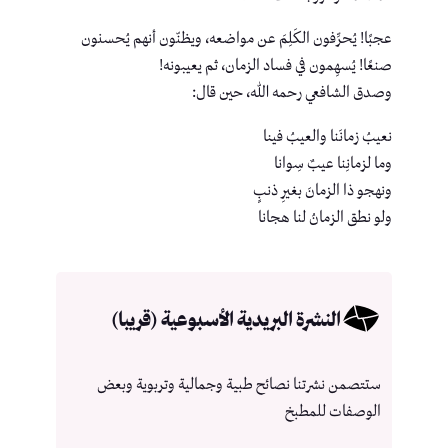
عجبًا! يُحرِّفون الكَلِمَ عن مواضعه، ويظنّون أنهم يُحسنون
صنعًا! يُسهِمون في فساد الزمان، ثم يعيبونه!
وصدق الشافعي رحمه الله، حين قال:
نعيبُ زمانَنا والعيبُ فينا
وما لزمانِنا عيبٌ سِوانا
ونهجو ذا الزمانَ بغيرِ ذنبٍ
ولو نطق الزمانُ لنا هجانا
النشرة البريدية الأسبوعية (قريبا)
ستتصمن نشرتنا نصائح طبية وجمالية وتربوية وبعض
الوصفات للمطبخ