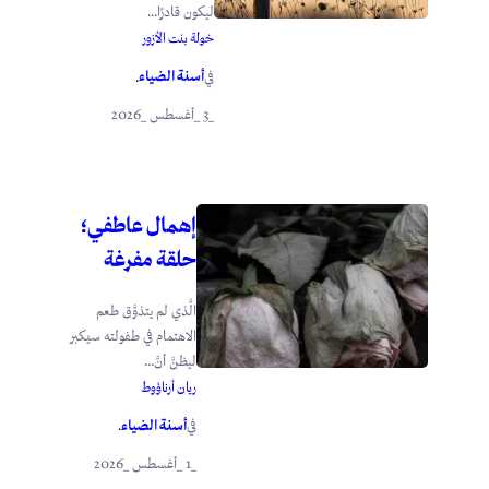
ليكون قادرًا...
خولة بنت الأزور
أسنة الضياء
في
.
_3 _أغسطس _2026
إهمال عاطفي؛
حلقة مفرغة
الَّذي لم يتذوَّق طعم
الاهتمام في طفولته سيكبر
ليظنَّ أنَّ...
ريان أرناؤوط
أسنة الضياء
في
.
_1 _أغسطس _2026