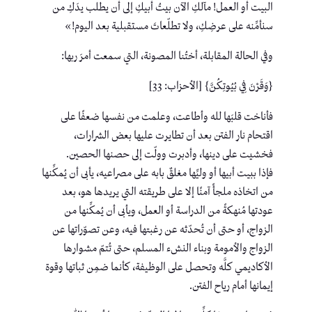
البيت أو العمل! مآلكِ الآن بيتُ أبيكِ إلى أن يطلب يدَكِ من
سنأمِّنه على عرضِكِ، ولا تطلّعاتَ مستقبلية بعد اليوم!»
وفي الحالة المقابلة، أختُنا المصونة، التي سمعت أمرَ ربها:
{وَقَرْنَ فِي بُيُوتِكُنَّ} [الأحزاب: 33]
فأناخت قلبَها لله وأطاعت، وعلمت من نفسها ضعفًا على
اقتحام نار الفتن بعد أن تطايرت عليها بعض الشرارات،
فخشيت على دينها، وأدبرت وولّت إلى حصنها الحصين.
فإذا ببيت أبيها أو وليِّها مغلقٌ بابه على مصراعيه، يأبى أن يُمكِّنها
من اتخاذه ملجأً آمنًا إلا على طريقته التي يريدها هو، بعد
عودتها مُنهكةً من الدراسة أو العمل، ويأبى أن يُمكِّنها من
الزواج، أو حتى أن تُحدّثه عن رغبتها فيه، وعن تصوّراتها عن
الزواج والأمومة وبناء النشء المسلم، حتى تُتمّ مشوارها
الأكاديمي كلَّه وتحصل على الوظيفة، كأنما ضمِن ثباتها وقوة
إيمانها أمام رياح الفتن.