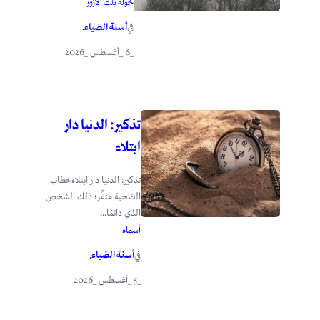
خولة بنت الأزور
أسنة الضياء
في
.
_6 _أغسطس _2026
تذكير: الدنيا دار
ابتلاء
تذكير: الدنيا دار ابتلاءخطاب
الضحية منفِّر؛ ذلك الشخص
الذي دائمًا...
أسماء
أسنة الضياء
في
.
_5 _أغسطس _2026