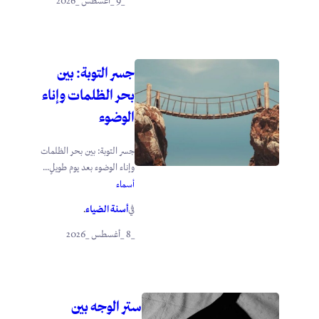
_9 _أغسطس _2026
جسر التوبة: بين
بحر الظلمات وإناء
الوضوء
جسر التوبة: بين بحر الظلمات
وإناء الوضوء بعد يوم طويلٍ...
أسماء
أسنة الضياء
في
.
_8 _أغسطس _2026
ستر الوجه بين