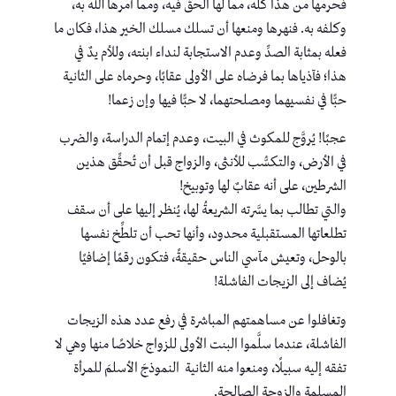
فحرمها من هذا كلِّه، مما لها الحقّ فيه، ومما أمرها الله به،
وكلفه به. فنهرها ومنعها أن تسلك مسلك الخير هذا، فكان ما
فعله بمثابة الصدِّ وعدم الاستجابة لنداء ابنته، وللأم يدٌ في
هذا؛ فآذياها بما فرضاه على الأولى عقابًا، وحرماه على الثانية
حبًّا في نفسيهما ومصلحتهما، لا حبًّا فيها وإن زعما!
عجبًا! يُروَّج للمكوث في البيت، وعدم إتمام الدراسة، والضرب
في الأرض، والتكسُّب للأنثى، والزواج قبل أن تُحقِّق هذين
الشرطين، على أنه عقابٌ لها وتوبيخ!
والتي تطالب بما يسَّرته الشريعةُ لها، يُنظر إليها على أن سقف
تطلعاتها المستقبلية محدود، وأنها تحب أن تلطِّخ نفسها
بالوحل، وتعيش مآسي الناس حقيقةً، فتكون رقمًا إضافيًا
يُضاف إلى الزيجات الفاشلة!
وتغافلوا عن مساهمتهم المباشرة في رفع عدد هذه الزيجات
الفاشلة، عندما سلَّموا البنت الأولى للزواج خلاصًا منها وهي لا
تفقه إليه سبيلًا، ومنعوا منه الثانية النموذجَ الأسلمَ للمرأة
المسلمة والزوجة الصالحة.