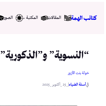
تخطى
إلى
كتائب الهمة
المقالات
المكتبة
الصور
المحتوى
“النسوية” و”الذكورية”
خولة بنت الأزور
في
|
أسنة الضياء
_25 _أكتوبر _2025