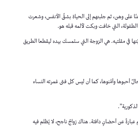
هنًا على وهن، ثم جلبتهم إلى الحياة بشقِّ الأنفس، وشعرت
لطفولة، التي خافت وبكت لألمه قبله هو.
خبِّئها في مقلتيه. هي الزوجة التي ستمسك بيده ليقطعا الطريق
الٌ أحبوها وأمَّنوها، كما أن ليس كل فتى غمرته النساء
لذكورية”.
بارةٌ عن أحضانٍ دافئة. هناك زواجٌ ناجح، لا يُظلم فيه