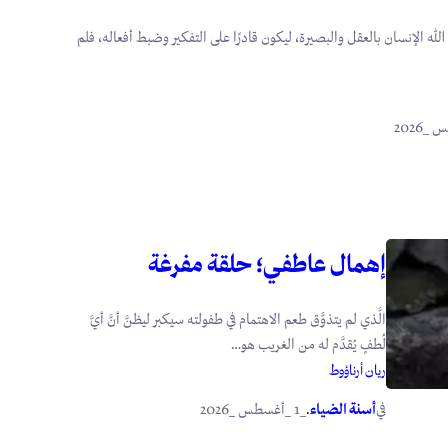
 الله الإنسان بالعقل والبصيرة، ليكون قادرًا على التفكير وضبط أفعاله، فلم
إهمال عاطفي؛ حلقة مفرغة
الَّذي لم يتذوَّق طعم الاهتمام في طفولته سيكبر ليظنَّ أنَّ أيَّ
لُطفٍ يُقدَّم له من الغريب هو…
ريان أرناؤوط
في
.
أسنة الضياء
_1 _أغسطس _2026