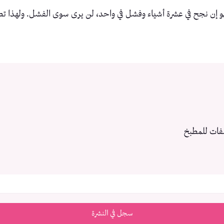
هو إن نجح في عشرة أشياء وفشل في واحد، لن يرى سوى الفشل. ولهذا تط
فات للمطبخ
سجل في النشرة