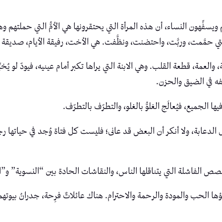
سفِّهون النساء، أن هذه المرأة التي يحتقرونها هي الأمُّ التي حملتهم و
حمَّمت، وربَّت، واحتضنت، ونظَّفت. هي الأخت، رفيقة الأيام، صديقة ا
 والعمة، قطعة القلب. وهي الابنة التي يراها تكبر أمام عينيه، فيودّ لو يُ
فه في الضيق والحزن.
الجميع، فيُعالَج الغلوُّ بالغلو، والتطرّف بالتطرّف.
ل الدعابة، ولا أنكر أن البعض قد عانى؛ فليست كل فتاة وُجد في حياتها رج
لقصص الفاشلة التي يتناقلها الناس، والنقاشات الحادة بين “النسوية” و”ا
 الحب والمودة والرحمة والاحترام. هناك عائلاتٌ فرِحة، جدرانُ بيوتهم ع