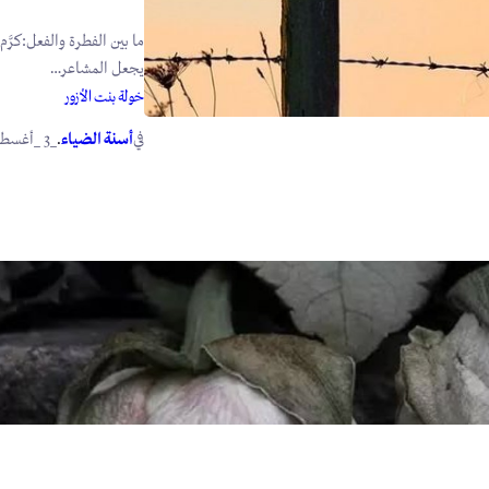
ما بين الفطرة والفعل:كرَّم
يجعل المشاعر…
خولة بنت الأزور
في
.
أسنة الضياء
_3 _أغسطس _2026