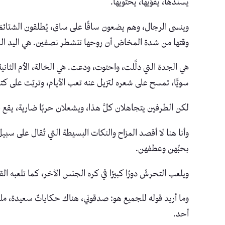
يسندها، يقوّيها، يحتويها.
وينسى الرجال، وهم يضعون ساقًا على ساق، يُطلقون الشتائمَ وي
وقتها من شدة المخاض أن روحها تنشطر نصفين. هي اليد التي 
هي الجدة التي دلَّلت، واحتوت، ودعت. هي الخالة، الأم الثانية،
سويًّا، تمسح على شعره لتزيل عنه تعب الأيام، وتربّت على كت
لكن الطرفين يتجاهلان كلَّ هذا، ويشعلان حربًا ضارية، يقع فيها 
وأنا هنا لا أقصد المزاح والنكات البسيطة التي تُقال على سبي
بحبِّهن وعطفهن.
ويلعب التحرشُ دورًا كبيرًا في كره الجنس الآخر، كما تلعبه ا
وما أريد قوله للجميع هو: صدقوني، هناك حكاياتٌ سعيدة، ملؤها
أحد.