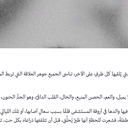
يُلقيها كل طرفٍ على الآخر، تناسى الجميع جوهر العلاقة التي تربط المرأ
 يميل، والعم، الحصن المنيع، والخال، القلب الدافئ، وهو الجدُّ الحنون، 
ها والدها في أروقة المستشفى قلقًا بسبب سعالٍ أصابها، أو تلك الليالي ا
ء طفلةً، فشعرت للحظةٍ أنها طيرٌ يُحلِّق، قبل أن تتلقفها ذراعاه بكل حبّ