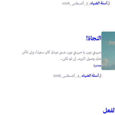
في
.
أسنة الضياء
_5 _أغسطس _2026
النجاة!
حبيبتي نون، يا حبيبتي نون، عسى عيدكِ كان سعيدًا، وإن تأخَّر
عنكِ وصول البريد. إن لم تكن…
هجيرة
في
.
أسنة الضياء
_4 _أغسطس _2026
الفعل