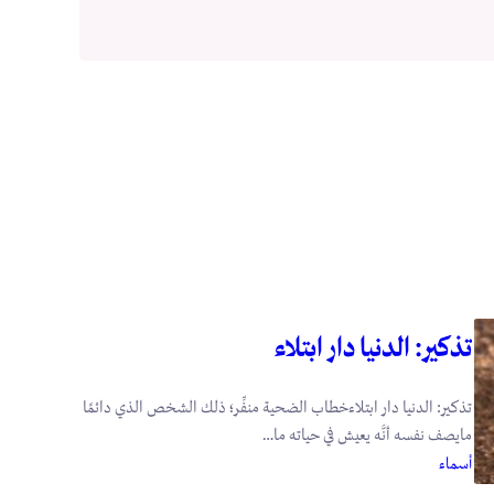
تذكير: الدنيا دار ابتلاء
تذكير: الدنيا دار ابتلاءخطاب الضحية منفِّر؛ ذلك الشخص الذي دائمًا
مايصف نفسه أنَّه يعيش في حياته ما…
أسماء