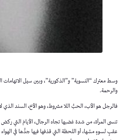
وسط معترك “النسوية” و”الذكورية”، وبين سيل الاتهامات التي 
والرحمة.
فالرجل هو الأب، الحبُّ اللا مشروط، وهو الأخ، السند الذي لا
تنسى المرأة، من شدة غضبها تجاه الرجال، الأيامَ التي ركض في
عقبٍ لسوءٍ مسَّها، أو اللحظة التي قذفها فيها جدُّها في الهوا