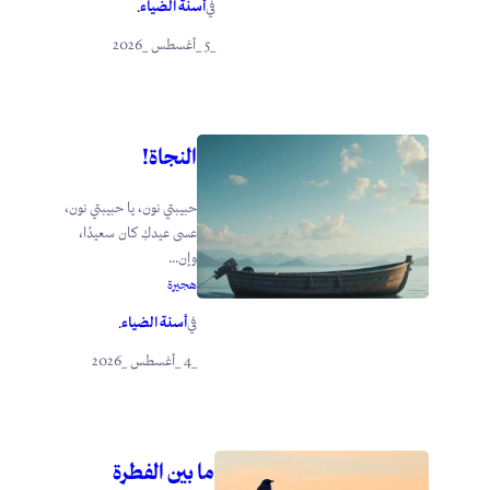
أسنة الضياء
في
.
_5 _أغسطس _2026
النجاة!
حبيبتي نون، يا حبيبتي نون،
عسى عيدكِ كان سعيدًا،
وإن...
هجيرة
أسنة الضياء
في
.
_4 _أغسطس _2026
ما بين الفطرة