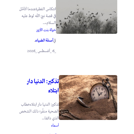
انتكاس الفطرةعندما أتأمَّل
في قصة نبيّ الله لوط عليه
السلام،...
خولة بنت الأزور
أسنة الضياء
في
.
_6 _أغسطس _2026
تذكير: الدنيا دار
ابتلاء
تذكير: الدنيا دار ابتلاءخطاب
الضحية منفِّر؛ ذلك الشخص
الذي دائمًا...
أسماء