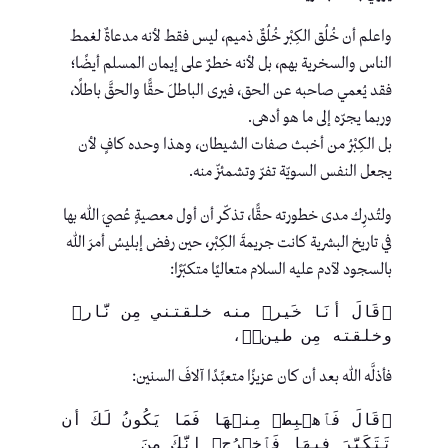
واعلم أن خُلُق الكِبْر خُلُقٌ ذميم، ليس فقط لأنه مدعاةٌ لغمط
الناس والسخرية بهم، بل لأنه خطرٌ على إيمان المسلم أيضًا؛
فقد يُعمي صاحبه عن الحق، فيرى الباطلَ حقًّا والحقَّ باطلًا،
وربما يجرّه إلى ما هو أدهى.
بل الكِبْرُ من أخبث صفات الشيطان، وهذا وحده كافٍ لأن
يجعل النفس السويّة تفرّ وتشمئزّ منه.
ولتُدرِك مدى خطورته حقًّا، تذكّر أن أول معصيةٍ عُصيَ اللهُ بها
في تاريخ البشرية كانت جريمةَ الكِبْر، حين رفض إبليسُ أمرَ الله
بالسجود لآدم عليه السلام متعاليًا متكبّرًا:
﴿قَالَ أَنَا خَيرࣱ منه خلقتني مِن نَّارࣲ 
وخلقته مِن طينࣲ﴾، 
فأذلَّه الله بعد أن كان عزيزًا متعبِّدًا آلافَ السنين:
﴿قَالَ فَٱهۡبِطۡ مِنۡهَا فَمَا یَكُونُ لَكَ أَن 
تَتَكَبَّرَ فِیهَا فَٱخۡرُجۡ إِنَّكَ مِنَ 