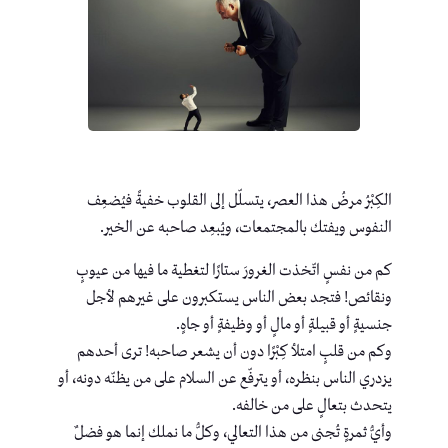
الكِبْرُ مرضُ هذا العصر، يتسلّل إلى القلوب خفيةً فيُضعِف
النفوس ويفتك بالمجتمعات، ويُبعِد صاحبه عن الخير.
كم من نفسٍ اتّخذت الغرورَ ستارًا لتغطية ما فيها من عيوبٍ
ونقائص! فتجد بعض الناس يستكبرون على غيرهم لأجل
جنسيةٍ أو قبيلةٍ أو مالٍ أو وظيفةٍ أو جاهٍ.
وكم من قلبٍ امتلأ كِبْرًا دون أن يشعر صاحبه! ترى أحدهم
يزدري الناس بنظره، أو يترفّع عن السلام على من يظنّه دونه، أو
يتحدث بتعالٍ على من خالفه.
وأيُّ ثمرةٍ تُجنى من هذا التعالي، وكلُّ ما نملك إنما هو فضلٌ