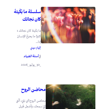
سلسلة ما بَكَيتَهُ
كان نجاتك
ما بَكَيتَهُ كان نجاتك 1
كثيرًا ما يجزعُ الإنسانُ
إذا...
إلهام مهني
أسنة الضياء
في
.
_30 _يوليو _2026
محاضن الروح
محاضن الروح!أي بُنَيّ، أَلْقِ
إليَّ سمعك، وَأَشعِل فَتِيل