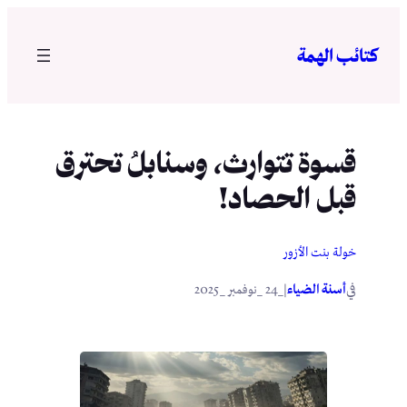
تخطى
إلى
كتائب الهمة
المحتوى
قسوة تتوارث، وسنابلُ تحترق
قبل الحصاد!
خولة بنت الأزور
في
|
أسنة الضياء
_24 _نوفمبر _2025