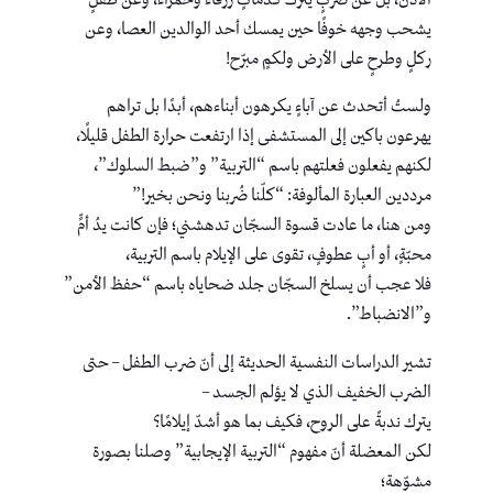
الأذن، بل عن ضربٍ يترك كدماتٍ زرقاء وحمراء، وعن طفلٍ
يشحب وجهه خوفًا حين يمسك أحد الوالدين العصا، وعن
ركلٍ وطرحٍ على الأرض ولكمٍ مبرّح!
ولستُ أتحدث عن آباءٍ يكرهون أبناءهم، أبدًا بل تراهم
يهرعون باكين إلى المستشفى إذا ارتفعت حرارة الطفل قليلًا،
لكنهم يفعلون فعلتهم باسم “التربية” و”ضبط السلوك”،
مرددين العبارة المألوفة: “كلّنا ضُربنا ونحن بخير!”
ومن هنا، ما عادت قسوة السجّان تدهشني؛ فإن كانت يدُ أمٍّ
محبّةٍ، أو أبٍ عطوفٍ، تقوى على الإيلام باسم التربية،
فلا عجب أن يسلخ السجّان جلد ضحاياه باسم “حفظ الأمن”
و”الانضباط”.
تشير الدراسات النفسية الحديثة إلى أنّ ضرب الطفل – حتى
الضرب الخفيف الذي لا يؤلم الجسد –
يترك ندبةً على الروح، فكيف بما هو أشدّ إيلامًا؟
لكن المعضلة أنّ مفهوم “التربية الإيجابية” وصلنا بصورة
مشوّهة؛