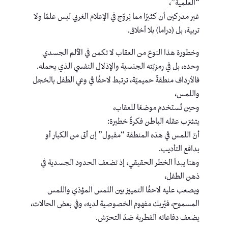
“العلمية”،
غير مدركين أن كثيرًا مما يُروّج في الإعلام الغربي ليس علمًا ولا
تربية، بل (دراما) بلا أخلاق.
وخطورة هذا النوع من العقاب لا تكمن في الألم الجسدي
وحده، بل في رمزيّته الجنسية والإذلال النفسي الذي يحمله.
فالأرداف منطقةٌ حميميّة، ترتبط لاحقًا في وعي الطفل بالخجل
واللمس،
وحين تُستخدم موضعًا للعقاب،
يتشرّب عقله الباطن فكرةً خطيرة:
أنّ اللمس في هذه المنطقة “مقبول” إن أتى من الكبار أو
بدافع التأديب.
وهنا يبدأ الخطر الحقيقي، إذ تضعف الحدود الجسدية في
ذهن الطفل،
ويصعب عليه لاحقًا التمييز بين اللمس المؤذي واللمس
المسموح، فيُربك مفهوم الخصوصية لديه، وفي بعض الحالات،
يضعف دفاعاته الفطرية ضدّ التحرّش.