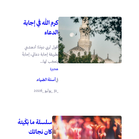
كرم الله في إجابة
الدعاء
أقول لربي دومًا: أدهشني
بطريقة إجابة دعائي، إجابةً
يتعجّب لها...
هجيرة
أسنة الضياء
في
.
_31 _يوليو _2026
سلسلة ما بَكَيتَهُ
كان نجاتك