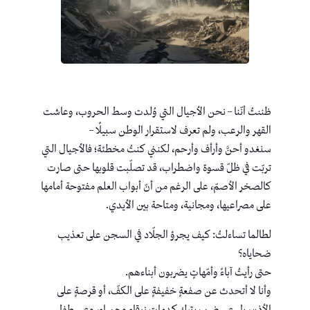
ظننتُ أنّنا – نحن الأجيال التي وُلدت وسط الحروب، وعاشت
القهر والرعب، ولم تعرف لاستقرار الوطن سبيلًا –
سنغدو أحنَّ وأرأف وأرحم، لكنني كنتُ مخطئة؛ فالأجيال التي
تربّت في ظلّ قسوة واضطراب، قد تصلّبت قلوبها حتى صارت
كالصخر الأصمّ، على الرغم من أنّ أبواب العلم مفتوحة أمامها
على مصراعيها، ومجانية، ومتاحة بين الأيدي.
لطالما تساءلتُ: كيف يجرؤ الجلّاد في السجن على تعذيب
ضحاياه؟
حتى رأيتُ آباءً وأمّهاتٍ يضربون أبناءهم.
وأنا لا أتحدث عن صفعةٍ خفيفةٍ على الكفّ، أو قرصةٍ على