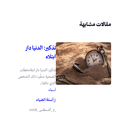
مقالات مشابهة
تذكير: الدنيا دار
ابتلاء
تذكير: الدنيا دار ابتلاءخطاب
الضحية منفِّر؛ ذلك الشخص
الذي دائمًا...
أسماء
أسنة الضياء
في
.
_5 _أغسطس _2026