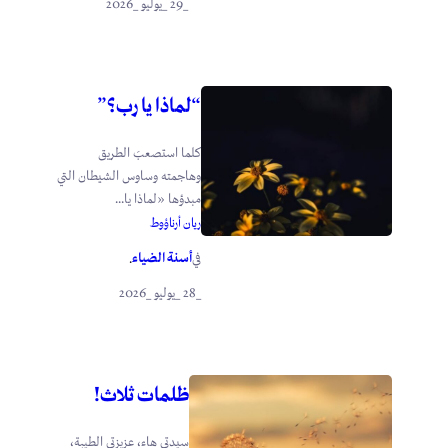
_29 _يوليو _2026
“لماذا يا رب؟”
كلما استصعبَ الطريق
وهاجمته وساوس الشيطان التي
مبدؤها «لماذا يا...
ريان أرناؤوط
أسنة الضياء
في
.
_28 _يوليو _2026
ظلمات ثلاث!
سيدتي هاء، عزيزتي الطيبة،