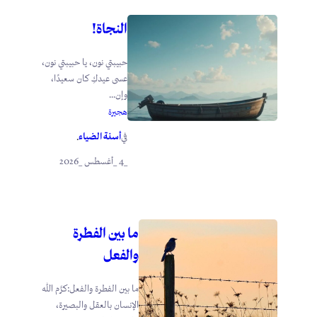
النجاة!
حبيبتي نون، يا حبيبتي نون،
عسى عيدكِ كان سعيدًا،
وإن...
هجيرة
أسنة الضياء
في
.
_4 _أغسطس _2026
ما بين الفطرة
والفعل
ما بين الفطرة والفعل:كرَّم الله
الإنسان بالعقل والبصيرة،