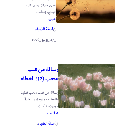
عسى حرفُكِ بخير، فإنه
أنيسي. وبعدُ.....
هجيرة
أسنة الضياء
في
.
_27 _يوليو _2026
رسالة من قلب
محب (2): العطاء
رسالة من قلب محب (2)يدٌ
بالعطاءِ ممدودة، وسعادةٌ
مردودة. تأملتُ...
نجلاء طه
أسنة الضياء
في
.