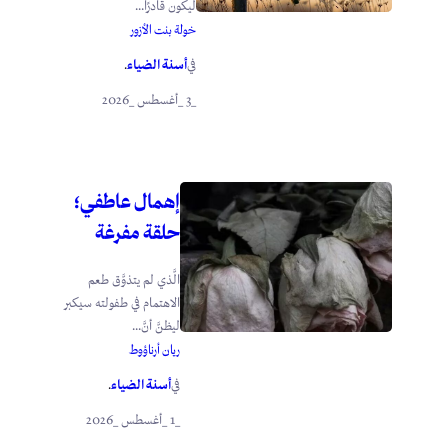
ليكون قادرًا...
خولة بنت الأزور
أسنة الضياء
في
.
_3 _أغسطس _2026
إهمال عاطفي؛
حلقة مفرغة
الَّذي لم يتذوَّق طعم
الاهتمام في طفولته سيكبر
ليظنَّ أنَّ...
ريان أرناؤوط
أسنة الضياء
في
.
_1 _أغسطس _2026