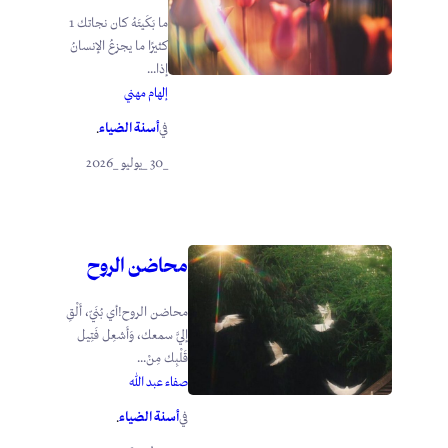
ما بَكَيتَهُ كان نجاتك 1
كثيرًا ما يجزعُ الإنسانُ
إذا...
إلهام مهني
أسنة الضياء
في
.
_30 _يوليو _2026
محاضن الروح
محاضن الروح!أي بُنَيّ، أَلْقِ
إليَّ سمعك، وَأَشعِل فَتِيل
قَلْبِك مِنْ...
صفاء عبد الله
أسنة الضياء
في
.