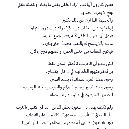
فظنّ كثيرون أنّها تعني ترك الطفل يفعل ما يشاء، وتنشئة طفلٍ
وقحٍ لا يعرف الحدود.
والحقيقة أنّها أرقى من ذلك بكثير:
إنها تقوم على العقاب دون أذيّة، والتأديب دون امتهان.
فبدل أن تضرب الطفل لأنه رفض جمع ألعابه،
عاقبه بألا يُسمح له باللعب مجددًا حتى يلتزم،
فيكون العقاب من جنس العمل، والتقويم دون إذلال.
لكن يبدو أن الحروب لا تُدمّر المدن فقط،
بل تُدمّر مفهوم الطمأنينة في داخل الإنسان.
وحين يفقد المرء الطمأنينة، يفقد الصبر.
وحين يفقد الصبر، يصبح الصراخ والضرب وسيلته الوحيدة
للشعور بالسيطرة، في عالمٍ ينهار من حوله.
ولم نكتفِ بهذا، بل استورد بعضُ الناس – بدافع الانبهار بالغرب
– أساليبه في “التأديب الجسدي”، كالضرب على الأرداف
(spanking)، ظانّين أنه مظهر من مظاهر الحداثة أو التربية