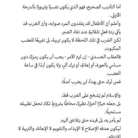
أما التأديب الصحيح، فهو الذي يكون نفسيًا وتربويًا بالدرجة
الأولى.
وأعلم أنّ الأطفال قد يفقدون المرء صوابه، وأنّ الضرب قد
يأتي ردة فعلٍ تلقائيةٍ عند نفاد الصبر.
لكنّ الضرب في تلك اللحظة لا يكون تربية، بل تفريغًا للغضب
المكبوت.
فالعقاب الجسدي – إن لزم الأمر – يجب أن يكون رمزيًا، دون
مساسٍ بالعورة، أو إهانةٍ، أو ترك أثرٍ، ولا يكون أبدًا في ساعة
الغضب.
فمن تُرك حتى يهدأ، لن يضرب أصلًا.
والإسلام لم يُشجّع على الضرب قط،
بل جعله خيارًا أخيرًا، نظريًا، محاطًا بشروطٍ تكاد تجعل تطبيقه
مستحيلًا.
لم يأمر به، بل قيده حتى يتلاشى أثره،
ليكون هدفه الإصلاح لا الإيذاء، والتقويم لا الإهانة، والتربية لا
الانتقام.