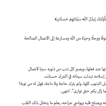
َئِكَ يُبَدِّلُ اللَّهُ سَيِّئَاتِهِمْ حَسَنَاتٍ﴾
ا ووجلًا وحياءً من الله ومسارعة إلى الأعمال الصالحة
ا عند فعلها، ويصير كل ذنب من ذنوبه سببًا لأعمال
إسلامه تبدلت سيئاته في الشرك حسنات،
ل الذنوب كلها، ولم يترك حاجة ولا داجة، فهل له من توبة؟
ا زال يكبر حتى توارى”. انتهى.
حه ويصلح قلبه ويواسي جراحه، يعلم ما يتخلل ذلك القلب