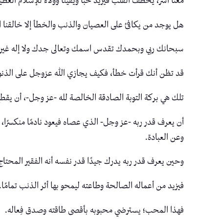
معنًا آسر، يخطف القلب فيزيد حبًا ويقينًا وولاءً للإسلام ا
هل يوجد من يكافئ على العصيان والذنب والخطأ إلا خالقنا ال
سبحانك ربي وبحمدك تقدس اسمك وتعالى جدك ولا إله غير
قد تظن أنك قرأت خطأ، فكيف يجازي الله عزوجل على الذن
تلك هي بركة التوبة الصادقة الخالصة لله -عز وجل-، أن يقطع
أن يعرف قدر ربه -عز وجل- الذي عصاه فيعود نادمًا منكسرًا،
وعن العبادة.
وحين يعرف قدر ربه يدرك جيدًا قدر نفسه أنه الفقير المحتاج
فيزيد من أعماله الصالحة وطاعته ليمحو بها أثر الذنب تمامًا.
فهذا المحب؛ يسترضي محبوبه بأقصى طاقته وصدق فِعاله.