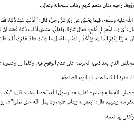
ب رؤوف رحيم منان منعم كريم وهاب سبحانه وتعالى.
َّمَ-، فِيما يَحْكِي عن رَبِّهِ عَزَّ وَجَلَّ، قالَ: “أَذْنَبَ عَبْدٌ ذَنْبًا، فَقالَ: اللَّهُم
قالَ: أَيْ رَبِّ اغْفِرْ لي ذَنْبِي، فَقالَ تَبَارَكَ وَتَعَالَى: عَبْدِي أَذْنَبَ ذَنْبًا، فَعَلِمَ أنَّ ل
َ أنَّ له رَبًّا يَغْفِرُ الذَّنْبَ، وَيَأْخُذُ بالذَّنْبِ، اعْمَلْ ما شِئْتَ فقَدْ غَفَرْتُ لَكَ، قالَ 
مخلص الذي يعد ذنوبه لحرصه على عدم الوقوع فيه، وكلما زل وعصى؛ عاد تائب
مغفرة لنا كلما هممنا بالتوبة الصادقة.
– صلى الله عليه وسلم – فقال: «يا رسول الله، أحدنا يذنب، قال: “يكتب 
ر منه ويتوب، قال: “يغفر له ويتاب عليه، ولا يمل الله حتى تملوا”». روا
وكفى بها نعمة.