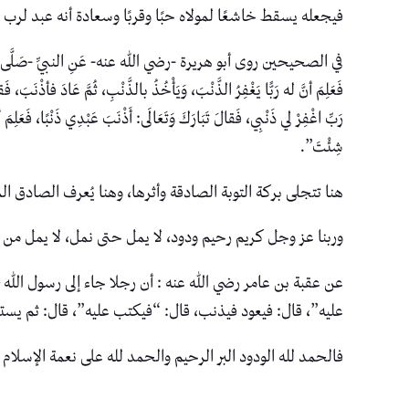
فيجعله يسقط خاشعًا لمولاه حبًا وقربًا وسعادة أنه عبد لر
في الصحيحين روى أبو هريرة -رضي الله عنه- عَنِ النبيِّ -صَلَّى اللَّهُ عليه وَسَل
فَعَلِمَ أنَّ له رَبًّا يَغْفِرُ الذَّنْبَ، وَيَأْخُذُ بالذَّنْبِ، ثُمَّ عَادَ فأذْنَبَ، فَ
رَبِّ اغْفِرْ لي ذَنْبِي، فَقالَ تَبَارَكَ وَتَعَالَى: أَذْنَبَ عَبْدِي ذَنْبًا، فَعَلِم
شِئْتَ”.
هنا تتجلى بركة التوبة الصادقة وأثرها، وهنا يُعرف الصادق ال
وربنا عز وجل كريم رحيم ودود، لا يمل حتى نمل، لا يمل من ال
عن عقبة بن عامر رضي الله عنه : أن رجلا جاء إلى رسول الله 
عليه”، قال: فيعود فيذنب، قال: “فيكتب عليه”، قال: ثم يستغف
فالحمد لله الودود البر الرحيم والحمد لله على نعمة الإسلام 