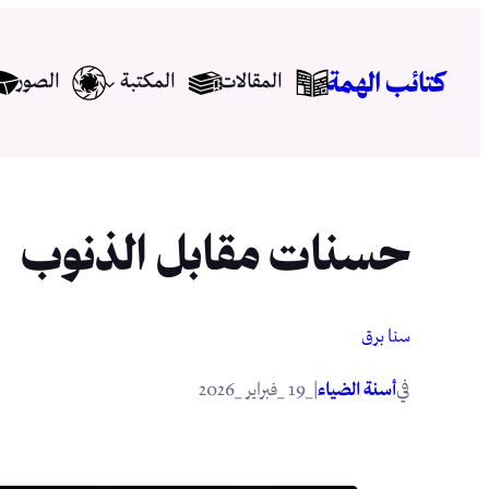
تخطى
إلى
كتائب الهمة
المقالات
المكتبة
الصور
المحتوى
حسنات مقابل الذنوب
سنا برق
في
|
أسنة الضياء
_19 _فبراير _2026