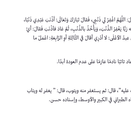
َّ اغْفِرْ لي ذَنْبِي، فَقالَ تَبَارَكَ وَتَعَالَى: أَذْنَبَ عَبْدِي ذَنْبًا،
ه رَبًّا يَغْفِرُ الذَّنْبَ، وَيَأْخُذُ بالذَّنْبِ، ثُمَّ عَادَ فأذْنَبَ فَقالَ: أَيْ
عبدُ الأعْلَى: لا أَدْرِي أَقالَ في الثَّالِثَةِ أَوِ الرَّابِعَةِ: اعْمَلْ ما
ًا نادمًا عازمًا على عدم العودة أبدًا.
عليه”، قال: ثم يستغفر منه ويتوب، قال: ” يغفر له ويتاب
ه الطبراني في الكبير والأوسط، وإسناده حسن.