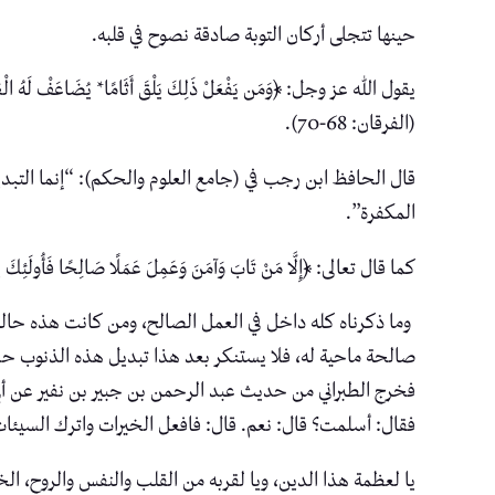
حينها تتجلى أركان التوبة صادقة نصوح في قلبه.
يقول الله عز وجل: ﴿وَمَن يَفْعَلْ ذَلِكَ يَلْقَ أَثَامًا* يُضَاعَفْ لَهُ الْعَذَابُ يَ
(الفرقان: 68-70).
قال الحافظ ابن رجب في (جامع العلوم والحكم): “إنما التبدي
المكفرة”.
كما قال تعالى: ﴿إِلَّا مَنْ تَابَ وَآمَنَ وَعَمِلَ عَمَلًا صَالِحًا فَأُولَئِكَ يُبَد
وما ذكرناه كله داخل في العمل الصالح، ومن كانت هذه حاله 
صالحة ماحية له، فلا يستنكر بعد هذا تبديل هذه الذنوب 
فخرج الطبراني من حديث عبد الرحمن بن جبير بن نفير عن أبي 
فقال: أسلمت؟ قال: نعم. قال: فافعل الخيرات واترك السيئات، 
يا لعظمة هذا الدين، ويا لقربه من القلب والنفس والروح، ا