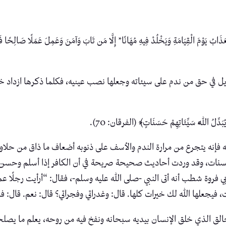
وْمَ الْقِيَامَةِ وَيَخْلُدْ فِيهِ مُهَانًا* إِلَّا مَن تَابَ وَآمَنَ وَعَمِلَ عَمَلًا صَالِحًا فَأُوْل
ل في حق من ندم على سيئاته وجعلها نصب عينيه، فكلما ذكرها ازداد خوفً
ِّلُ اللَّهُ سَيِّئَاتِهِمْ حَسَنَاتٍ﴾ (الفرقان: 70).
فإنه يتجرع من مرارة الندم والأسف على ذنوبه أضعاف ما ذاق من حلاوته
حسنات، وقد وردت أحاديث صحيحة صريحة في أن الكافر إذا أسلم وحسن 
فروة شطب أنه أتى النبي -صلى الله عليه وسلم-، فقال: “أرأيت رجلًا عم
فيجعلها الله لك خيرات كلها. قال: وغدراتي وفجراتي؟ قال: نعم. قال: فم
لخالق الذي خلق الإنسان بيديه سبحانه ونفخ فيه من روحه، يعلم ما يصل