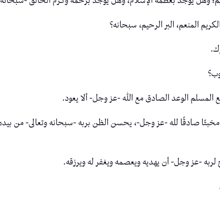
لعظيم؛ وهل يوجد بعظمة الإسلام، وهل يوجد برحمة وكرم الخالق -سبحانه 
كريم المنعم، البر الرحيم، سبحانه؟
ك.
وب؟
 المسلم الوعد الصادق مع الله -عز وجل- ألا يعود.
 مخبتًا صادقًا لله -عز وجل-، يحسن الظن بربه -سبحانه وتعالى- من بي
 لربه -عز وجل- أن يهديه ويعصمه ويغفر له ويرزقه.