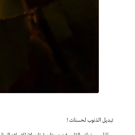
تبديل الذنوب لحسنات !