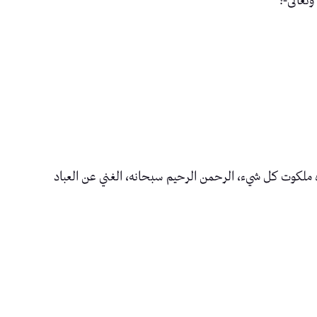
وتعالى-؟
ده ملكوت كل شيء، الرحمن الرحيم سبحانه، الغني عن العباد