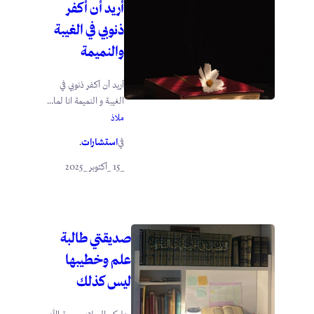
أريد أن أكفر
ذنوبي في الغيبة
والنميمة
أريد أن أكفر ذنوبي في
الغيبة و النميمة انا لما...
ملاذ
استشارات
في
.
_15 _أكتوبر _2025
صديقتي طالبة
علم وخطيبها
ليس كذلك