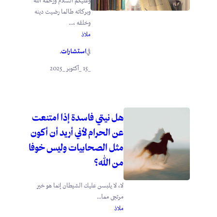
وعليكم السلام ورحمة الله
وبركاته طالما رضيت دينه
وخلقه ،...
ملاذ
استشارات
في
.
_15 _أكتوبر _2025
هل نيتي فاسدة إذا امتنعت
عن الحرام لأني أريد أن أكون
مثل الصحابيات وليس خوفا
من الله؟
لا، لا يلبسن عليك الشيطان إنما هو خير
مرتجى مما...
ملاذ