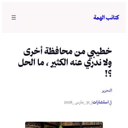
تخطى
إلى
كتائب الهمة
المحتوى
خطيبي من محافظة أخرى
ولا ندري عنه الكثير ، ما الحل
؟!
التحرير
في
|
استشارات
_31 _مارس _2026