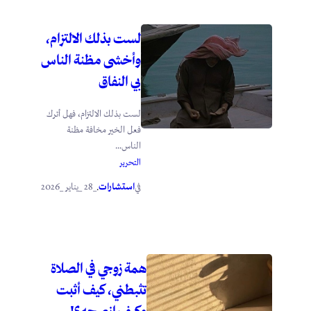
لست بذلك الالتزام،
وأخشى مظنة الناس
بي النفاق
لست بذلك الالتزام، فهل أترك
فعل الخير مخافة مظنة
الناس...
التحرير
استشارات
_28 _يناير _2026
في
.
همة زوجي في الصلاة
تثبطني، كيف أثبت
وكيف انصحه؟!