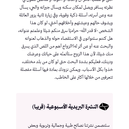
نظرته يسافر ويصل لمكان سكنه ويسأل جيرانه والحي، يسأل
عنه وعن أسرته، أسئلة ذكية وقوية، وفي زيارة ثانية يزور العائلة
ويشوف حالهم وعيشتهم وأخلاقهم.أختي، لو كان هذا
الشخص -لا قدر الله- حراميًا سرق منكم شيئًا وعلمتم عنوانه،
هل كنتم ستتوانون في الاستقصاء حوله والذهاب لعنوانه
والبحث عنه أو عن أثر له؟الزواج أهم من اللص الذي يسرق
منك شيئًا، لأن هذا الزوج ستأتمنُه على حياتك وعرضك
ودينك، فعليكم بشدة البحث حتى لو كان من بلد مختلف،
خذوا بكل الأسباب. ويمكن نزودك بمادة فيها أسئلة مفصلة
تتعرفين من خلالها أكثر على الخاطب.
النشرة البريدية الأسبوعية (قريبا)
ستتصمن نشرتنا نصائح طبية وجمالية وتربوية وبعض