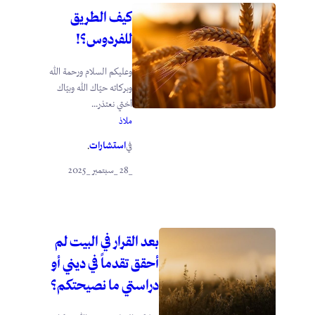
كيف الطريق
للفردوس؟!
وعليكم السلام ورحمة الله
وبركاته حيّاك الله وبيّاك
أختي نعتذر...
ملاذ
استشارات
في
.
_28 _سبتمبر _2025
بعد القرار في البيت لم
أحقق تقدماً في ديني أو
دراستي ما نصيحتكم؟