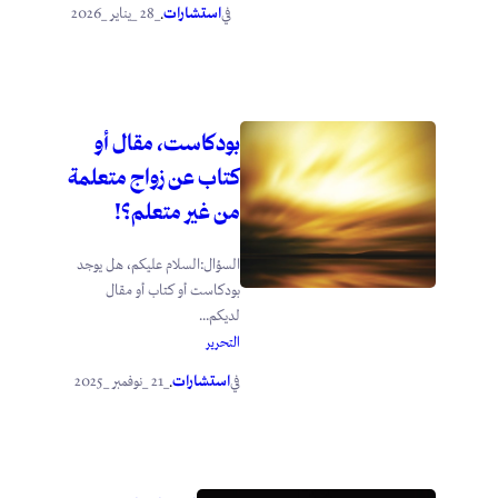
استشارات
_28 _يناير _2026
في
.
بودكاست، مقال أو
كتاب عن زواج متعلمة
من غير متعلم؟!
السؤال:السلام عليكم، هل يوجد
بودكاست أو كتاب أو مقال
لديكم...
التحرير
استشارات
_21 _نوفمبر _2025
في
.