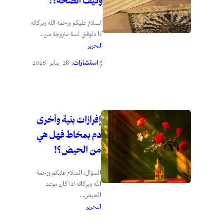
السلام عليكم ورحمه الله وبركاته
أنا دلوقتي لسة متزوجة من...
التحرير
استشارات
_28 _يناير _2026
في
.
إفرازات بنية وأخرى
دم بمخاط فهل هي
من الحيض؟!
السؤال: السلام عليكم ورحمة
الله وبركاته اذا كان موعد
الحيض...
التحرير