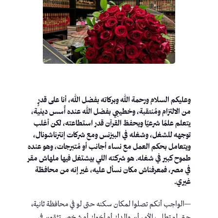
وعليكم السلام ورحمة الله وبركاته بفضل الله، أنا على قدرٍ
من الالتزام ومُنتقبة، وخطيبي بفضل الله عنده أُسس دينية،
يتعلم علمًا شرعيًا ويحفظ القرآن قدر استطاعته، لكن أغلب
توجهه للشغل، وشغله في البيزنس ومع شركات إنترناشونال،
ويتعامل بحكم العمل مع نساء أجانب أو مُتبرجات، وهو عنده
طموح كبير في شغله. هو شركته اللي بيشتغل فيها ملهاش مقر
في مصر، فمعرفناش مكان نسأل عليه، غير إنه من محافظة
غيري.
—الواجب أنكم تصلوا لمكان سكنه حتى لو في محافظة ثانية،
حتى لو تطلب الأمر أن والدك أو أخوك أو شخص تثقون في