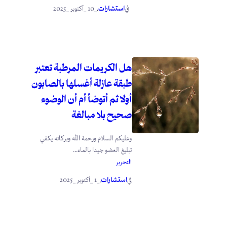
استشارات
_10 _أكتوبر _2025
في
.
هل الكريمات المرطبة تعتبر
طبقة عازلة أغسلها بالصابون
أولا ثم أتوضأ أم أن الوضوء
صحيح بلا مبالغة
وعليكم السلام ورحمة الله وبركاته يكفي
تبليغ العضو جيدا بالماء...
التحرير
استشارات
_1 _أكتوبر _2025
في
.