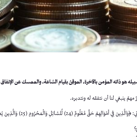
بيله هو ذاته المؤمن بالآخرة، الموقِنُ بقيام السَّاعة، والممسك عن الإنفاق ف
مهمٌ ينبغي لنا أن نتفقه له ونتدبره.
لِ وَالْمَحْرُومِ (25) وَالَّذِينَ يُصَدِّقُونَ بِيَوْمِ الدِّينِ (26)﴾
؟