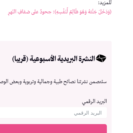
للمزيد:
(وَدَخَلَ جَنَّتَهُ وَهُوَ ظَالِمٌ لِّنَفْسِهِ): جحودٌ على ضفافِ النّهرِ
النشرة البريدية الأسبوعية (قريبا)
ستتصمن نشرتنا نصائح طبية وجمالية وتربوية وبعض الوص
البريد الرقمي