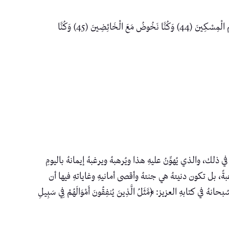
وفي موضعٍ آخرٍ من آيةٍ مُعاكسةٍ لها في المعنى كانت هذه الآيات: ﴿مَا سَلَكَكُمْ فِي سَقَرَ (42) قَالُوا لَمْ نَكُ مِنَ الْمُصَلِّينَ (43)وَلَمْ نَكُ نُطْعِمُ الْمِسْكِينَ (44) وَكُنَّا نَخُوضُ مَعَ الْخَائِضِينَ (45) وَكُنَّا
ذلك، والذي يُهوِّنُ عليهِ هذا ويُرهبهُ ويرغبهُ إيمانهُ باليومِ
رغبةً، بل تكون دنيتهُ هي جنتهُ وأقصى أمانيهِ وغاياتهِ فيها أن
كتابهِ العزيز: ﴿مَّثَلُ الَّذِينَ يُنفِقُونَ أَمْوَالَهُمْ فِي سَبِيلِ