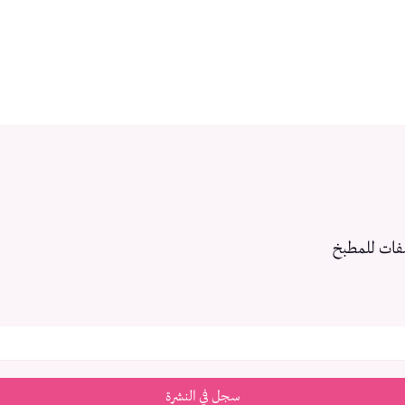
فات للمطبخ
سجل في النشرة