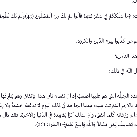
شك.
ن كذَّبوا بيومِ الدِّين وأنكروه.
 هذا التأمل؟
 اللَّه في ذلك:
لجِبلَّةِ التي هو عليها أصعبُ إذ أنَّ نفسه تأبى هذا الإنفاق وهو يُنازِعُها في 
 وطمعًا بالأجرِ المُترتبُ عليه، بينما الجاحد في ذلك اليوم لا تدفعهُ خشيةً ولا 
كاتهِ كُلما أنفق، وأنَّ لذلك أثرًا يَشهدهُ في الدُّنيا والآخرة، فقد قال سُبحانهُ في 
للَّهُ يُضَاعِفُ لِمَن يَشَاءُ ۗ وَاللَّهُ وَاسِعٌ عَلِيمٌ﴾ (البقرة: 261).