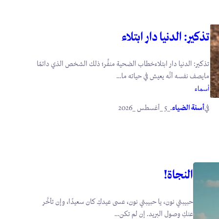
تذكير: الدنيا دار ابتلاء
تذكير: الدنيا دار ابتلاءخطاب الضحية منفِّر؛ ذلك الشخص الذي دائمًا
مايصف نفسه أنَّه يعيش في حياته ما…
أسماء
في
.
أسنة الضياء
_5 _أغسطس _2026
النجاة!
حبيبتي نون، يا حبيبتي نون، عسى عيدكِ كان سعيدًا، وإن تأخَّر
عنكِ وصول البريد. إن لم تكن…