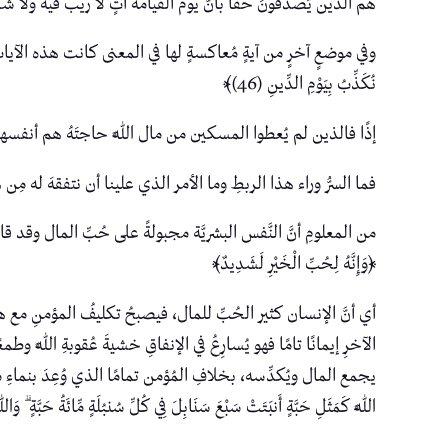
هم الذين يُصدِّقُونَ حقًّا بأنَّ يوم القيامة آتٍ لا ريب فيه ولا 
نُكَذِّبُ بِيَوْمِ الدِّينِ (46)﴾
إذًا فالذين لم يُعطوا المسكين من مال اللَّه حاجتَهُ هم أنفسهم م
فما السرُّ وراء هذا الربطِ وما الأمر الذي علينا أن نتفقهَ له مِن
من المعلومِ أنَّ النَّفس البشريَّة مجبولةً على حُبِّ المال وقد قال
﴿وَإِنَّهُ لِحُبِّ الْخَيْرِ لَشَدِيدٌ﴾
أي أنَّ الإنسان كثير الحُبِّ للمال، فيصبحُ تكليفُ المؤمنِ مع هذه ا
الآخرِ إيمانًا تامًا فهو يُسارِعُ في الإنفاقِ خشيةَ عُقوبةِ اللَّه
يجمع المال ويُكدِّسه، بخلافِ المُؤمن تمامًا الذي وُعِدَ بنماءِ مالهِ وز
اللَّهِ كَمَثَلِ حَبَّةٍ أَنبَتَتْ سَبْعَ سَنَابِلَ فِي كُلِّ سُنبُلَةٍ مِّائَةُ حَبَّةٍ ۗ وَا