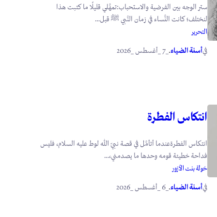
ستر الوجه بين الفرضية والاستحباب:تمهَّلي قليلًا ما كتبت هذا
لنختلف؛ كانت النَّساء في زمان النَّبي ﷺ قبل…
التحرير
في
.
أسنة الضياء
_7 _أغسطس _2026
انتكاس الفطرة
انتكاس الفطرةعندما أتأمَّل في قصة نبيّ الله لوط عليه السلام، فليس
فداحة خطيئة قومه وحدها ما يصدمني،…
خولة بنت الأزور
في
.
أسنة الضياء
_6 _أغسطس _2026