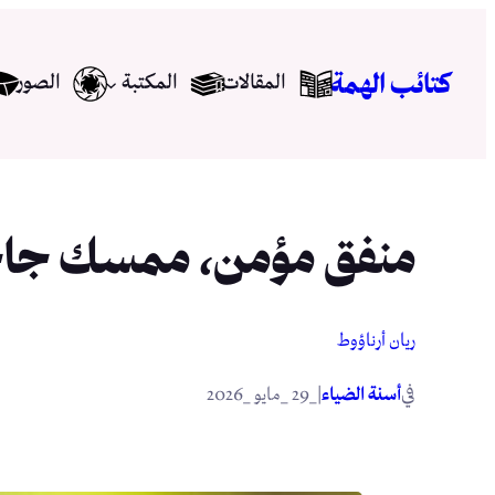
تخطى
إلى
كتائب الهمة
المقالات
المكتبة
الصور
المحتوى
منفق مؤمن، ممسك جا
ريان أرناؤوط
في
|
أسنة الضياء
_29 _مايو _2026