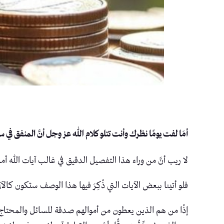
أمَا لفت يومًا نظرك وأنت تتلو كلام الله عز وجل أنَّ المنفق في س
لا ريب أنَّ من وراء هذا التفصيل الدقيق في غالب آيات الله أمرٌ 
فلو أتينا ببعض الآيات التي ذُكِرَ فيها هذا الوصف ستكون كالآتي: ﴿وَالَّذِينَ فِي أَمْوَالِهِمْ حَقٌّ مَّعْلُومٌ (24) لِّلسَّائِ
إذًا من هم الذين يعطون من أموالهم صدقة للسائل والمحتاج