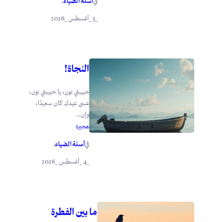
أسنة الضياء
في
.
_5 _أغسطس _2026
النجاة!
حبيبتي نون، يا حبيبتي نون،
عسى عيدكِ كان سعيدًا،
وإن...
هجيرة
أسنة الضياء
في
.
_4 _أغسطس _2026
ما بين الفطرة