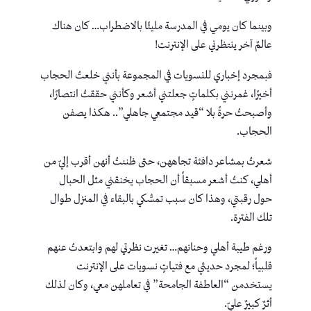
وبينما كان يومي في المدرسة مليئًا بالاضطراب… كان هناك
عالمٌ آخر ينتظرني على الإنترنت!
فبمجرد إخباري للنسويات في المجموعة بأنني خلعتُ الحجاب
أخيرًا، غمرنني بكلماتٍ جعلتني أشعر وكأنني حققتُ انتصارًا،
وأصبحتُ حرةً بلا “قيد مجتمعي جاهلي”.. هكذا يصفن
الحجاب.
شعرتُ بمشاعر دافئة تجاههن، حتى ظننتُ أنهن أقرب إليّ من
أهلي، كنتُ أشعر مسبقاً أن الحجاب يخنقني مثل الحبال
حول رقبتي، وهذا كان سبب تمسُّكي بالبقاء في المنزل طوال
تلك الفترة.
ورغم طيبة أهلي وحنانهم… تغيرت نظرتي لهم وابتعدتُ عنهم
قلبياً؛ لمجرد حديثي مع فتياتٍ نسويات على الإنترنت
يستخدمن “العاطفة الجامحة” في تعاملهن معي، وكان لذلك
أثرٌ كبيرٌ عليّ.