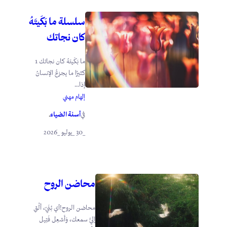
سلسلة ما بَكَيتَهُ
كان نجاتك
ما بَكَيتَهُ كان نجاتك 1
كثيرًا ما يجزعُ الإنسانُ
إذا...
إلهام مهني
أسنة الضياء
في
.
_30 _يوليو _2026
محاضن الروح
محاضن الروح!أي بُنَيّ، أَلْقِ
إليَّ سمعك، وَأَشعِل فَتِيل