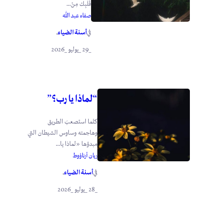
قَلْبِك مِنْ...
صفاء عبد الله
أسنة الضياء
في
.
_29 _يوليو _2026
“لماذا يا رب؟”
كلما استصعبَ الطريق
وهاجمته وساوس الشيطان التي
مبدؤها «لماذا يا...
ريان أرناؤوط
أسنة الضياء
في
.
_28 _يوليو _2026