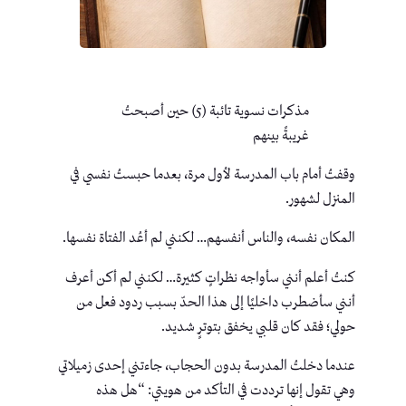
مذكرات نسوية تائبة (5) حين أصبحتُ
غريبةً بينهم
وقفتُ أمام باب المدرسة لأول مرة، بعدما حبستُ نفسي في
المنزل لشهور.
المكان نفسه، والناس أنفسهم… لكنني لم أعُد الفتاة نفسها.
كنتُ أعلم أنني سأواجه نظراتٍ كثيرة… لكنني لم أكن أعرف
أنني سأضطرب داخليًا إلى هذا الحدّ بسبب ردود فعل من
حولي؛ فقد كان قلبي يخفق بتوترٍ شديد.
عندما دخلتُ المدرسة بدون الحجاب، جاءتني إحدى زميلاتي
وهي تقول إنها ترددت في التأكد من هويتي: “هل هذه