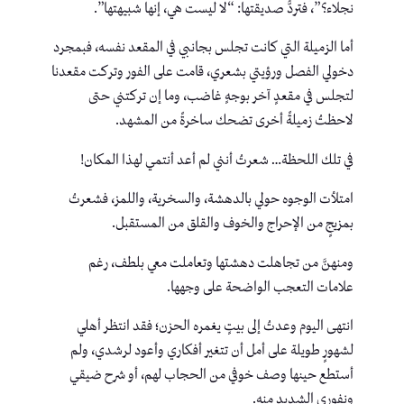
نجلاء؟”، فتردُّ صديقتها: “لا ليست هي، إنها شبيهتها”.
أما الزميلة التي كانت تجلس بجانبي في المقعد نفسه، فبمجرد
دخولي الفصل ورؤيتي بشعري، قامت على الفور وتركت مقعدنا
لتجلس في مقعدٍ آخر بوجهٍ غاضب، وما إن تركتني حتى
لاحظتُ زميلةً أخرى تضحك ساخرةً من المشهد.
في تلك اللحظة… شعرتُ أنني لم أعد أنتمي لهذا المكان!
امتلأت الوجوه حولي بالدهشة، والسخرية، واللمز، فشعرتُ
بمزيجٍ من الإحراج والخوف والقلق من المستقبل.
ومنهنَّ من تجاهلت دهشتها وتعاملت معي بلطف، رغم
علامات التعجب الواضحة على وجهها.
انتهى اليوم وعدتُ إلى بيتٍ يغمره الحزن؛ فقد انتظر أهلي
لشهورٍ طويلة على أمل أن تتغير أفكاري وأعود لرشدي، ولم
أستطع حينها وصف خوفي من الحجاب لهم، أو شرح ضيقي
ونفوري الشديد منه.