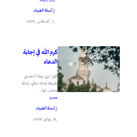
أسنة الضياء
في
.
_1 _أغسطس _2026
كرم الله في إجابة
الدعاء
أقول لربي دومًا: أدهشني
بطريقة إجابة دعائي، إجابةً
يتعجّب لها...
هجيرة
أسنة الضياء
في
.
_31 _يوليو _2026