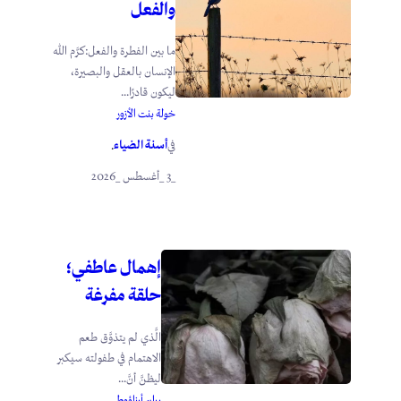
والفعل
ما بين الفطرة والفعل:كرَّم الله
الإنسان بالعقل والبصيرة،
ليكون قادرًا...
خولة بنت الأزور
أسنة الضياء
في
.
_3 _أغسطس _2026
إهمال عاطفي؛
حلقة مفرغة
الَّذي لم يتذوَّق طعم
الاهتمام في طفولته سيكبر
ليظنَّ أنَّ...
ريان أرناؤوط