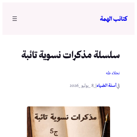
تخطى
إلى
كتائب الهمة
المحتوى
سلسلة مذكرات نسوية تائبة
نجلاء طه
في
|
أسنة الضياء
_8 _يوليو _2026