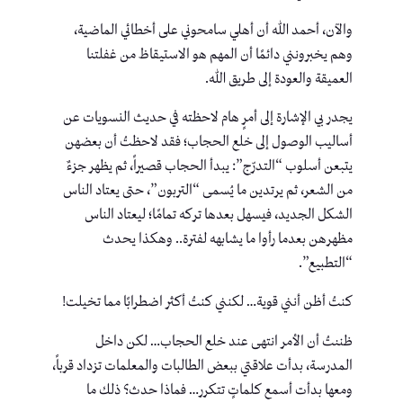
والآن، أحمد الله أن أهلي سامحوني على أخطائي الماضية،
وهم يخبرونني دائمًا أن المهم هو الاستيقاظ من غفلتنا
العميقة والعودة إلى طريق الله.
يجدر بي الإشارة إلى أمرٍ هام لاحظته في حديث النسويات عن
أساليب الوصول إلى خلع الحجاب؛ فقد لاحظتُ أن بعضهن
يتبعن أسلوب “التدرّج”: يبدأ الحجاب قصيراً، ثم يظهر جزءٌ
من الشعر، ثم يرتدين ما يُسمى “التربون”، حتى يعتاد الناس
الشكل الجديد، فيسهل بعدها تركه تمامًا؛ ليعتاد الناس
مظهرهن بعدما رأوا ما يشابهه لفترة.. وهكذا يحدث
“التطبيع”.
كنتُ أظن أنني قوية… لكنني كنتُ أكثر اضطرابًا مما تخيلت!
ظننتُ أن الأمر انتهى عند خلع الحجاب… لكن داخل
المدرسة، بدأت علاقتي ببعض الطالبات والمعلمات تزداد قرباً،
ومعها بدأت أسمع كلماتٍ تتكرر… فماذا حدث؟ ذلك ما