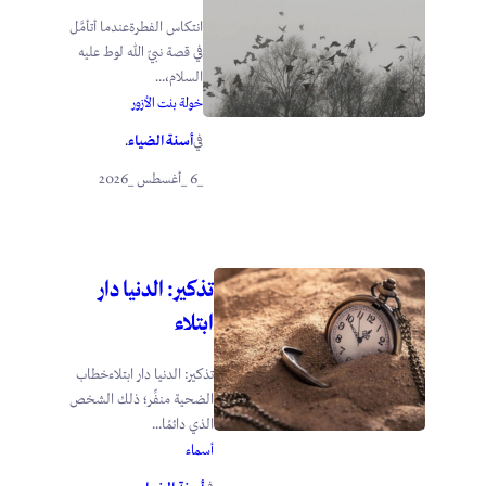
انتكاس الفطرةعندما أتأمَّل
في قصة نبيّ الله لوط عليه
السلام،...
خولة بنت الأزور
أسنة الضياء
في
.
_6 _أغسطس _2026
تذكير: الدنيا دار
ابتلاء
تذكير: الدنيا دار ابتلاءخطاب
الضحية منفِّر؛ ذلك الشخص
الذي دائمًا...
أسماء