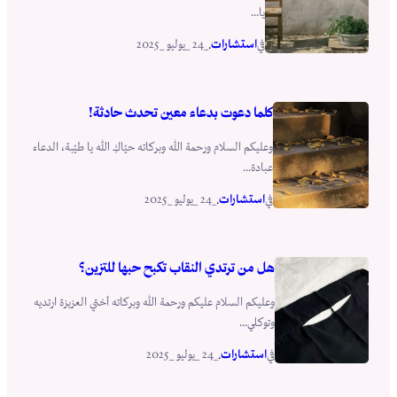
يا...
استشارات
_24 _يوليو _2025
في
.
كلما دعوت بدعاء معين تحدث حادثة!
وعليكم السلام ورحمة الله وبركاته حيّاكِ الله يا طيّبة، الدعاء
عبادة...
استشارات
_24 _يوليو _2025
في
.
هل من ترتدي النقاب تكبح حبها للتزين؟
وعليكم السلام عليكم ورحمة الله وبركاته أختي العزيزة ارتديه
وتوكلي...
استشارات
_24 _يوليو _2025
في
.