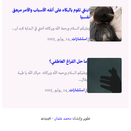
ابنتي تقوم بالبكاء على أتفه الأسباب والأمر مرهق
نفسيا
وعليكم السلام ورحمة الله وبركاته أختي في البداية لابد أن...
استشارات
_24 _يوليو _2025
في
.
ما حل الفراغ العاطفي؟
وعليكم السلام ورحمه الله وبركاته حياك الله يا طيبة
يقال...
استشارات
_24 _يوليو _2025
في
.
تطوير وإنشاء:
محمد عثمان
– 1446هـ