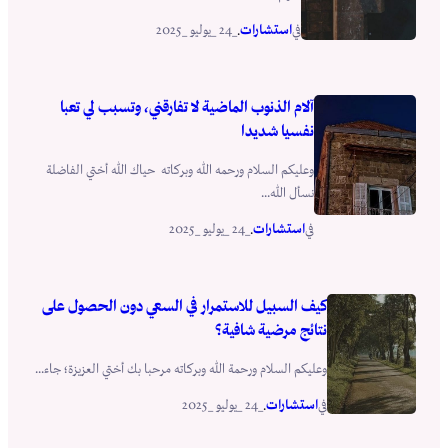
استشارات
_24 _يوليو _2025
في
.
آلام الذنوب الماضية لا تفارقني، وتسبب لي تعبا
نفسيا شديدا
وعليكم السلام ورحمه الله وبركاته حياك الله أختي الفاضلة
نسأل الله...
استشارات
_24 _يوليو _2025
في
.
كيف السبيل للاستمرار في السعي دون الحصول على
نتائج مرضية شافية؟
وعليكم السلام ورحمة الله وبركاته مرحبا بك أختي العزيزة؛ جاء...
استشارات
_24 _يوليو _2025
في
.