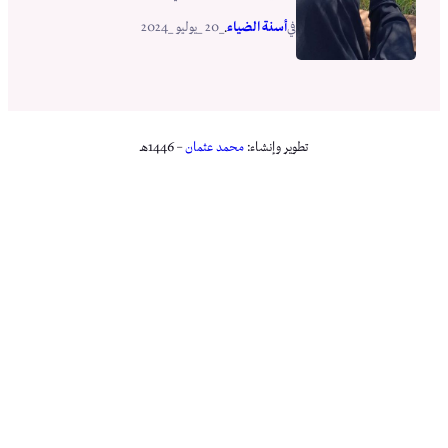
أسنة الضياء
_20 _يوليو _2024
في
.
تطوير وإنشاء:
محمد عثمان
– 1446هـ