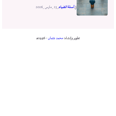
أسنة الضياء
_23 _مارس _2026
في
.
تطوير وإنشاء:
محمد عثمان
– 1446هـ