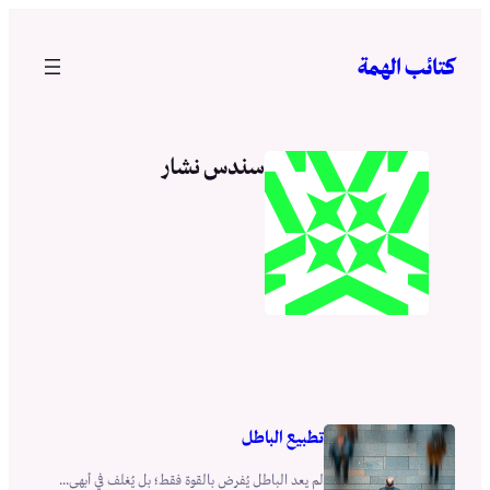
تخطى
إلى
كتائب الهمة
المحتوى
سندس نشار
تطبيع الباطل
لم يعد الباطل يُفرض بالقوة فقط؛ بل يُغلف في أبهى...