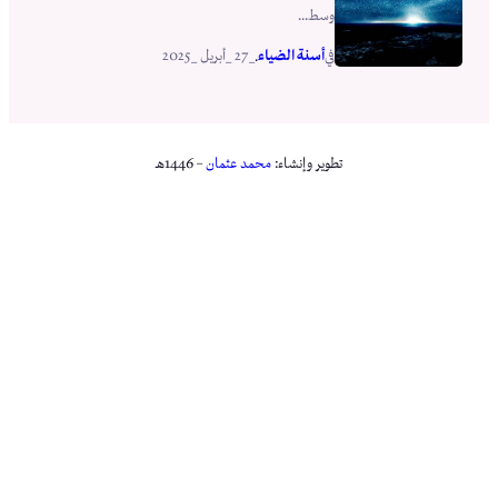
وسط...
أسنة الضياء
_27 _أبريل _2025
في
.
تطوير وإنشاء:
محمد عثمان
– 1446هـ