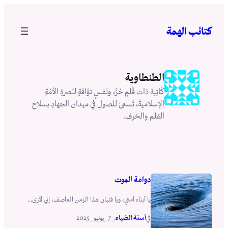
تخطى
إلى
كتائب الهمة
المحتوى
الطنطاوية
كَاتِبة ذات قَلمٍ حُرٍّ، ونَفسٍ توَّاقةٍ لنَصرةِ الأمُةِ
الإسلاميةَ، تَسعىٰ للصولِ في ميدان الجهادِ بسلاح
القلم والحَرف.
دوامة الموت
يا أبناء أمتي، ويا فتيان هذا الزمن العاصف، إني لأرى...
أسنة الضياء
_7 _يونيو _2025
في
.