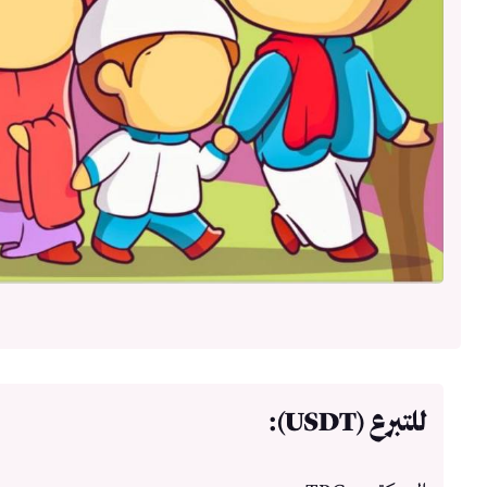
للتبرع (USDT):