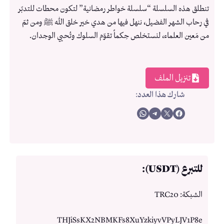
تنطلق هذه السلسلة “سلسلة خواطر رمضانية” لتكون محطات للتدبّر
في رحاب الشهر الفضيل، ننهل فيها من هدي خير خلق الله ﷺ ومن ثمّ
من مَعين العلماء، لنستخلص حِكماً تقوّم السلوك وتُحيي الوجدان.
تنزيل الملف
شارك هذا العدد
:
Share on WhatsApp
Share on Telegram
Share on X
Share on Facebook
للتبرع (USDT):
الشبكة: TRC20
THJiSsKX2NBMKFs8XuYzkiyvVPyLJV1P8e