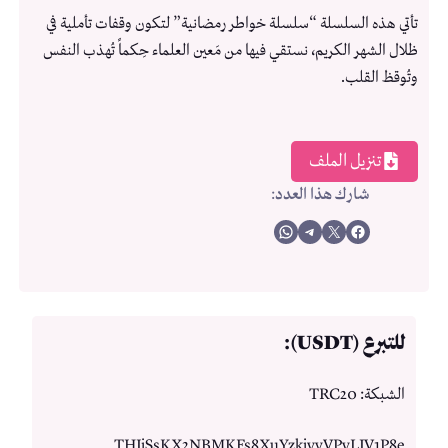
تأتي هذه السلسلة “سلسلة خواطر رمضانية” لتكون وقفات تأملية في
ظلال الشهر الكريم، نستقي فيها من مَعين العلماء حِكماً تُهذب النفس
وتُوقظ القلب.
تنزيل الملف
شارك هذا العدد
:
Share on WhatsApp
Share on Telegram
Share on X
Share on Facebook
للتبرع (USDT):
الشبكة: TRC20
THJiSsKX2NBMKFs8XuYzkiyvVPyLJV1P8e