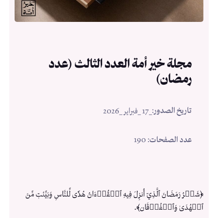
مجلة خير أمة العدد الثالث (عدد
رمضان)
تاريخ الصدور
:
_17 _فبراير _2026
عدد الصفحات
: 190
﴿شَهۡرُ رَمَضَانَ ٱلَّذِيٓ أُنزِلَ فِيهِ ٱلۡقُرۡءَانُ هُدٗى لِّلنَّاسِ وَبَيِّنَٰتٖ مِّنَ
ٱلۡهُدَىٰ وَٱلۡفُرۡقَان﴾.