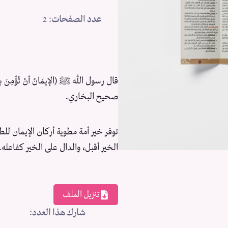
عدد الصفحات
: 2
قال رسول الله ﷺ (الإيمَانُ أنْ تُؤْمِنَ باللَّهِ و
صحيح البخاري.
توفر خير أمة مطوية أركان الإيمان للط
الخير أقبل، والدال على الخير كفاعله.
تنزيل الملف
شارك هذا العدد
: