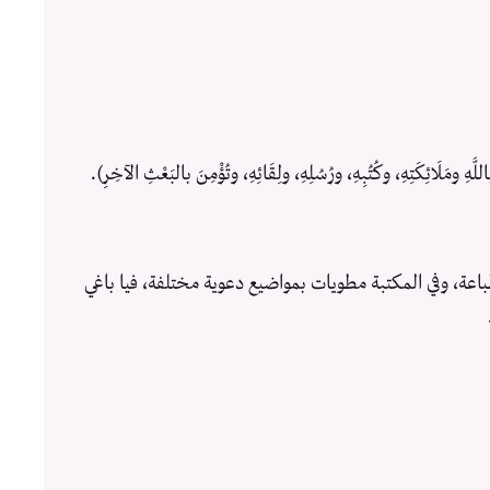
مَلَائِكَتِهِ، وكُتُبِهِ، ورُسُلِهِ، ولِقَائِهِ، وتُؤْمِنَ بالبَعْثِ الآخِرِ).
باعة، وفي المكتبة مطويات بمواضيع دعوية مختلفة، فيا باغي