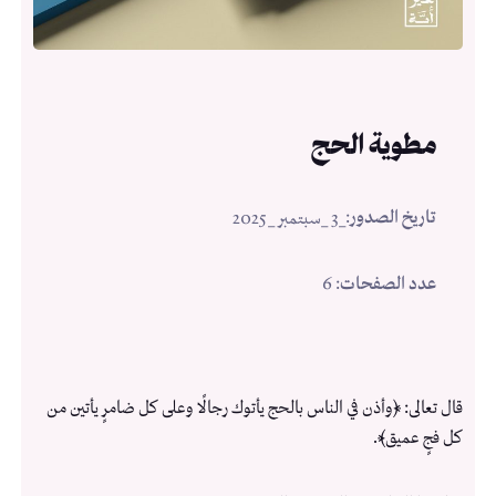
مطوية الحج
تاريخ الصدور
:
_3 _سبتمبر _2025
عدد الصفحات
: 6
قال تعالى: ﴿وأذن في الناس بالحج يأتوك رجالًا وعلى كل ضامرٍ يأتين من
كل فجٍ عميق﴾.