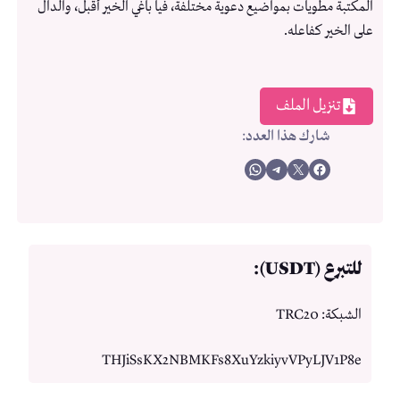
المكتبة مطويات بمواضيع دعوية مختلفة، فيا باغي الخير أقبل، والدال
على الخير كفاعله.
تنزيل الملف
شارك هذا العدد
:
Share on WhatsApp
Share on Telegram
Share on X
Share on Facebook
للتبرع (USDT):
الشبكة: TRC20
THJiSsKX2NBMKFs8XuYzkiyvVPyLJV1P8e