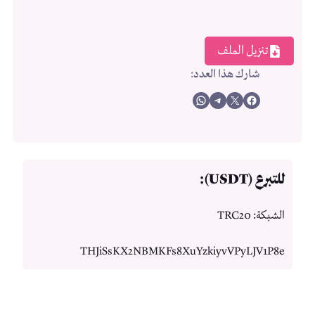
تنزيل الملف
شارك هذا العدد
:
Share on WhatsApp
Share on Telegram
Share on X
Share on Facebook
للتبرع (USDT):
الشبكة: TRC20
THJiSsKX2NBMKFs8XuYzkiyvVPyLJV1P8e