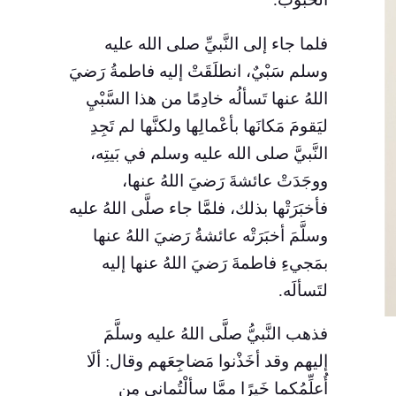
فلما جاء إلى النَّبيِّ صلى الله عليه
وسلم سَبْيٌ، انطلَقَتْ إليه فاطمةُ رَضيَ
اللهُ عنها تَسألُه خادِمًا من هذا السَّبْيِ
ليَقومَ مَكانَها بأعْمالِها ولكنَّها لم تَجِدِ
النَّبيَّ صلى الله عليه وسلم في بَيتِه،
ووجَدَتْ عائشةَ رَضيَ اللهُ عنها،
فأخبَرَتْها بذلك، فلمَّا جاء صلَّى اللهُ عليه
وسلَّمَ أخبَرَتْه عائشةُ رَضيَ اللهُ عنها
بمَجيءِ فاطمةَ رَضيَ اللهُ عنها إليه
لتَسألَه.
فذهب النَّبيُّ صلَّى اللهُ عليه وسلَّمَ
إليهم وقد أخَذْنوا مَضاجِعَهم وقال: ألَا
أُعلِّمُكما خَيرًا ممَّا سألْتُماني مِن