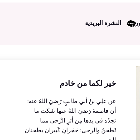
ر
النشرة البريدية
خير لكما من خادم
عن علِي بنُ أبي طالبٍ رَضيَ اللهُ عنه:
أن فاطمةَ رَضيَ اللهُ عنها شَكَت ما
تَجِدُه في يدها مِن أثرِ الرَّحى مما
تَطحَنُ والرحى: حَجَرانِ كَبيران يطحنان
الحبوب.