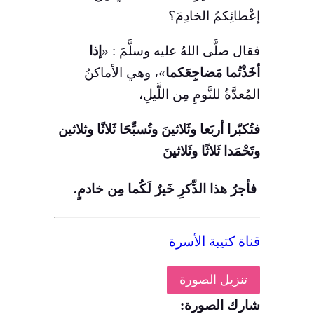
إعْطائِكمُ الخادِمَ؟
فقال صلَّى اللهُ عليه وسلَّمَ : «
إذا
أخَذْتُما مَضاجِعَكما
»، وهي الأماكنُ
المُعدَّةُ للنَّومِ مِن اللَّيلِ،
فتُكبّرا أربَعا وثَلاثينَ وتُسبِّحَا ثَلاثًا وثلاثين
وتَحْمَدا ثَلاثًا وثَلاثينَ
فأجرُ هذا الذِّكرِ خَيرٌ لَكُما مِن خادمٍ.
قناة كتيبة الأسرة
تنزيل الصورة
شارك الصورة: