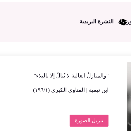
ر
النشرة البريدية
‏”والمنازلُ العالية لا تُنالُ إلا بالبلاء”
ابن تيمية | الفتاوى الكبرى (١٩٦/١)
تنزيل الصورة