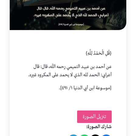
{قُلِ الْحَمْدُ لِلَّهِ}
عن أحمد بن عبيد التميمي رحمه الله، قال: قال
أعرابي: الحمد لله الذي لا يحمد على المكروه غيره.
[موسوعة ابن أبي الدنيا ١/ ٤٩١].
تنزيل الصورة
شارك الصورة: