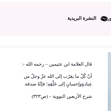
ر
النشرة البريدية
‏قال العلامة ابن عثيمين – رحمه الله -:
أنّ كُلّ ما يقرّب إلى الله عزّ وجلّ من
عِبادةٍوإحسانٍ إلى خَلْقِهِ؛ فإنّهُ صدقة.
شرح الأربعين النووية – (ص٣٢٣)