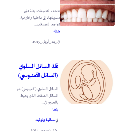
تصنف التصبغات، بناءً على
مسبباتها، إلى داخلية وخارجية.
تتواجد التصبغات...
يقظة
_14 _أبريل _2025
في
.
قلة السائل السلوي
(السائل الأمنيوسي)
السائل السلوي (الأمينوسي) هو
السائل الشفاف الذي يحيط
بالجنين في...
يقظة
نسائية وتوليد
في
.
_26 _ديسمبر _2024