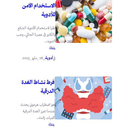
الاستخدام الآمن
للأدوية
نظرا لاستخدام الأدوية الشائع
والكثير فى عصرنا الحالي، وجب
التنويه...
يقظة
أدوية
_16 _مايو _2025
في
.
فرط نشاط الغدة
الدرقية
هو اضطراب هرموني يحدث
عندما تفرز الغدة الدرقية
كميات زائدة...
يقظة