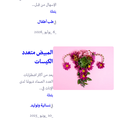
الإسهال من قِبل...
يقظة
طب أطفال
في
.
_6 _يوليو _2026
المبيض متعدد
الكيسات
يعد من أكثر اضطرابات
الغدد الصماء شيوعًا لدى
الإناث في...
يقظة
نسائية وتوليد
في
.
_10 _يونيو _2025