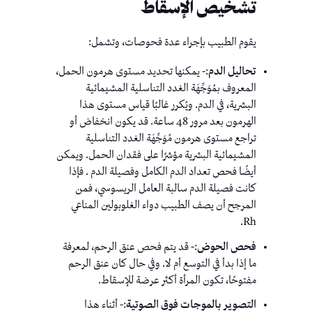
تشخيص الإسقاط
يقوم الطبيب بإجراء عدة فحوصات، وتشمل:
تحاليل الدم
:- يمكنها تحديد مستوى هرمون الحمل،
المعروف بمُوَجِّهَة الغدد التناسلية المشيمائية
البشرية، في الدم. ويُكرر غالبًا قياس مستوى هذا
الهرمون بعد مرور 48 ساعة. قد يكون انخفاض أو
تراجع مستوى هرمون مُوَجِّهَة الغدد التناسلية
المشيمائية البشرية مؤشرًا على فقدان الحمل. ويمكن
أيضًا فحص تعداد الدم الكامل وفصيلة الدم . فإذا
كانت فصيلة الدم سالبة العامل الريسوسي، فمن
المرجح أن يصف الطبيب دواء الغلوبولين المناعي
Rh.
فحص الحوض
:- قد يتم فحص عنق الرحم، لمعرفة
ما إذا بدأ في التوسع أم لا. وفي حال كان عنق الرحم
مفتوحًا، تكون المرأة أكثر عرضة للإسقاط.
التصوير بالموجات فوق الصوتية
:- أثناء هذا