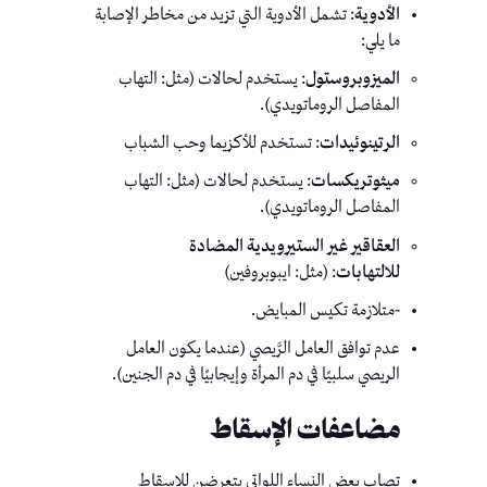
الأدوية
: تشمل الأدوية التي تزيد من مخاطر الإصابة
ما يلي:
الميزوبروستول
: يستخدم لحالات (مثل: التهاب
المفاصل الروماتويدي).
الرتينوئيدات
: تستخدم للأكزيما وحب الشباب
ميثوتريكسات
: يستخدم لحالات (مثل: التهاب
المفاصل الروماتويدي).
العقاقير غير الستيرويدية المضادة
للالتهابات
: (مثل: ايبوبروفين)
-متلازمة تكيس المبايض.
عدم توافق العامل الرَّيصي (عندما يكون العامل
الريصي سلبيًا في دم المرأة وإيجابيًا في دم الجنين).
مضاعفات الإسقاط
تصاب بعض النساء اللواتي يتعرضن للإسقاط