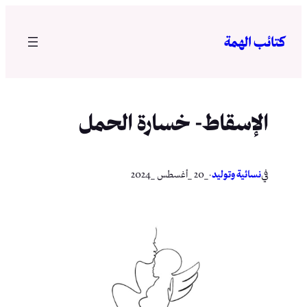
تخطى
إلى
كتائب الهمة
المحتوى
الإسقاط- خسارة الحمل
في
·
نسائية وتوليد
_20 _أغسطس _2024