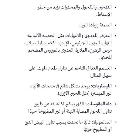
التدخين والكحول والمخدرات تزيد من خطر
الإسقاط.
السمنة وزيادة الوزن.
التعرض للعدوى والالتهابات مثل: الحصبة الألمانية،
التهاب المهبل الجرثومي، الإيدز، الكلاميديا، السيلان،
مرض الزهري، الملاريا، العدوى بالفيروس المضخم
للخلايا.
التسمم الغذائي الناجم عن تناول طعام ملوث، على
سبيل المثال:
الليستريات
: يوجد بشكل شائع في منتجات الألبان
غير المبسترة (مثل:الجبن الأزرق).
داء المقوسات
: الذي يمكن اكتشافه عن طريق
تناول اللحوم المصابة النيئة أو غير المطبوخة جيدًا
السالمونيلا: غالبًا ما تحدث بسبب تناول البيض النيئ
أو المطبوخ جزئيًا