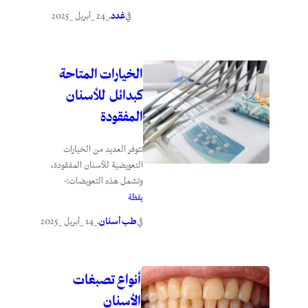
غدد
_24 _أبريل _2025
في
.
الخيارات المتاحة
كبدائل للأسنان
المفقودة
تتوفر العديد من الخيارات
التعويضية للأسنان المفقودة،
وتشمل هذه التعويضات:-
يقظة
طب أسنان
_14 _أبريل _2025
في
.
أنواع تصبغات
الأسنان