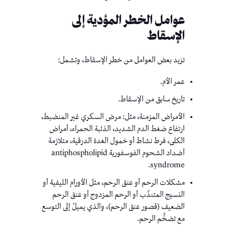
عوامل الخطر المؤدية إلى
الإسقاط
تزيد بعض العوامل من خطر الإسقاط، وتشمل:
عمر الأم.
تاريخ سابق من الإسقاط.
الأمراض المزمنة، مثل: مرض السكري غير المنضبط،
ارتفاع ضغط الدم الشديد، الذئبة الحمراء، أمراض
الكلى، فرط نشاط أو خمول الغدة الدرقية، متلازمة
أضداد الشحوم الفوسفورية antiphospholipid
syndrome.
مشكلات الرحم أو عنق الرحم، مثل الأورام الليفية أو
النسيج المتندِّب أو الرحم المزدوج أو عنق الرحم
الضعيف (قصور عنق الرحم)، والذي يميلُ إلى التوسع
مع تضخُّم الرحم.