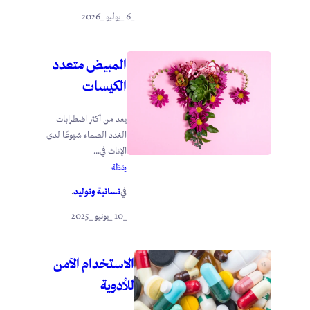
_6 _يوليو _2026
المبيض متعدد
الكيسات
يعد من أكثر اضطرابات
الغدد الصماء شيوعًا لدى
الإناث في...
يقظة
نسائية وتوليد
في
.
_10 _يونيو _2025
الاستخدام الآمن
للأدوية