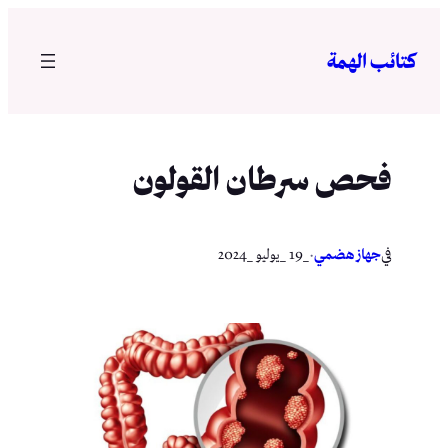
تخطى
إلى
كتائب الهمة
المحتوى
فحص سرطان القولون
في
·
جهاز هضمي
_19 _يوليو _2024