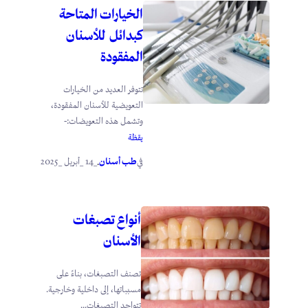
الخيارات المتاحة
كبدائل للأسنان
المفقودة
تتوفر العديد من الخيارات
التعويضية للأسنان المفقودة،
وتشمل هذه التعويضات:-
يقظة
طب أسنان
_14 _أبريل _2025
في
.
أنواع تصبغات
الأسنان
تصنف التصبغات، بناءً على
مسبباتها، إلى داخلية وخارجية.
تتواجد التصبغات...