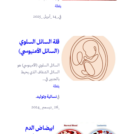
يقظة
_14 _أبريل _2025
في
.
قلة السائل السلوي
(السائل الأمنيوسي)
السائل السلوي (الأمينوسي) هو
السائل الشفاف الذي يحيط
بالجنين في...
يقظة
نسائية وتوليد
في
.
_26 _ديسمبر _2024
ابيضاض الدم