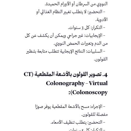
النووي من السرطان أو الأورام الحميدة.
– التحضير: لا يتطلب تغيير النظام الغذائي أو
الأدوية.
– التكرار: كل 3 سنوات.
– الإيجابيات: غير جراحي ويمكن أن يكشف عن كل
من الدم وتغيرات الحمض النووي.
– السلبيات: النتائج الإيجابية تتطلب متابعة بتنظير
القولون.
4
. تصوير القولون بالأشعة المقطعية
(
CT
Colonography – Virtual
):
Colonoscopy
– الإجراء: مسح بالأشعة المقطعية يوفر صورًا
مفصلة للقولون.
– التحضير: يتطلب تنظيف الأمعاء.
– التكرار: كل 5 سنوات.