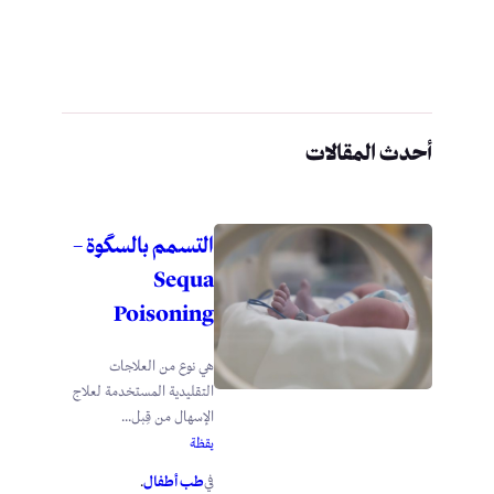
أحدث المقالات
التسمم بالسگوة –
Sequa
Poisoning
هي نوع من العلاجات
التقليدية المستخدمة لعلاج
الإسهال من قِبل...
يقظة
طب أطفال
في
.