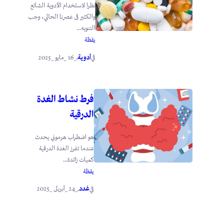
نظرا لاستخدام الأدوية الشائع
والكثير فى عصرنا الحالي، وجب
التنويه...
يقظة
أدوية
_16 _مايو _2025
في
.
فرط نشاط الغدة
الدرقية
هو اضطراب هرموني يحدث
عندما تفرز الغدة الدرقية
كميات زائدة...
يقظة
غدد
_24 _أبريل _2025
في
.