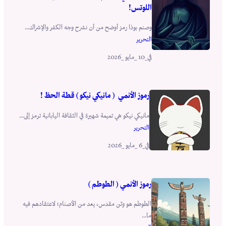
اللوتس!
وصنم بوذا رمز أوضح من أن نشرح وجه الكفر والإشراك...
التحرير
_10 _مايو _2026
في
رموز الأنمي ( مانيكي نيكو ) قطة الحظ !
مانيكي نيكو هي تميمة شهيرة في الثقافة ‎اليابانية ترمز إلى...
التحرير
_6 _مايو _2026
في
رموز الأنمي ( الطوطم )
الطوطم هو وثن مقدس، يعد من الأصنام؛ لاعتقادهم فيه
ما...