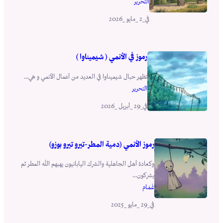
التحرير
_2 _مايو _2026
في
رموز في الأنمي ( شيميناوا )
تظهر حبال شيميناوا في العديد من أعمال الأنمي و هي...
التحرير
_29 _أبريل _2026
في
رموز الأنمي (دمية المطر-تيرو تيرو بوزو)
وكعادة أهل الجاهلية والشرك اليابانيون يهبهم الله المطر ثم
يشركون...
غَـمَــام
_29 _مايو _2025
في