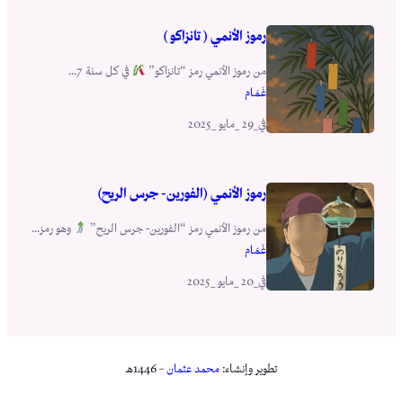
رموز الأنمي ( تانزاكو )
من رموز الأنمي رمز “تانزاكو”
في كل سنة 7...
غَـمَــام
_29 _مايو _2025
في
رموز الأنمي (الفورين- جرس الريح)
من رموز الأنمي رمز “الفورين- جرس الريح”
وهو رمز...
غَـمَــام
_20 _مايو _2025
في
تطوير وإنشاء:
محمد عثمان
– 1446هـ