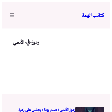
تخطى
إلى
كتائب الهمة
المحتوى
رموز-في-الأنمي
رموز الأنمي ( صنم بوذا ) يجلس على زهرة