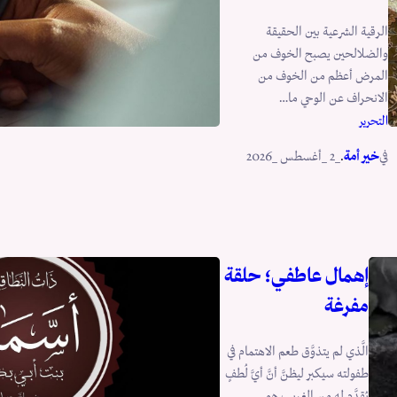
الرقية الشرعية بين الحقيقة
والضلالحين يصبح الخوف من
المرض أعظم من الخوف من
الانحراف عن الوحي ما…
التحرير
في
.
خير أمة
_2 _أغسطس _2026
إهمال عاطفي؛ حلقة
مفرغة
الَّذي لم يتذوَّق طعم الاهتمام في
طفولته سيكبر ليظنَّ أنَّ أيَّ لُطفٍ
يُقدَّم له من الغريب هو…