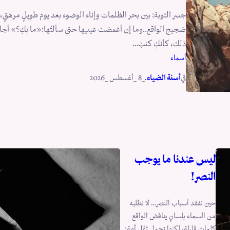
جسر التوبة: بين بحر الظلمات وإناء الوضوء بعد يوم طويلٍ مرهقٍ،
ضجيج الواقع..وما إن أغمضت عينيها حتى سألتُها:«ما بكِ؟» أجابت
ذلك، كأنكِ كنتِ…
أسماء
في
.
أسنة الضياء
_8 _أغسطس _2026
ليس عندنا ما يوجب
النصر!
حين نفقد أسباب النصر… لا نطلبه
من السماء بلسانٍ يناقض الواقع
كلمات قليلة، لكنها تحمل ثِقَل أمة: