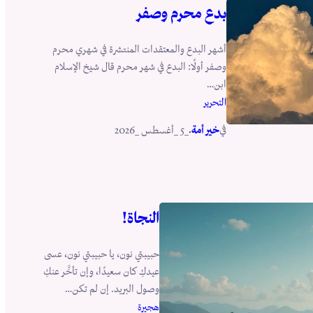
بدع محرم وصفر
أشهر البدع والمعتقدات المنتشرة في شهري محرم
وصفر أولًا: البدع في شهر محرم قال شيخ الإسلام
ابن…
التحرير
في
.
خير أمة
_5 _أغسطس _2026
النجاة!
حبيبتي نون، يا حبيبتي نون، عسى
عيدكِ كان سعيدًا، وإن تأخَّر عنكِ
وصول البريد. إن لم تكن…
هجيرة