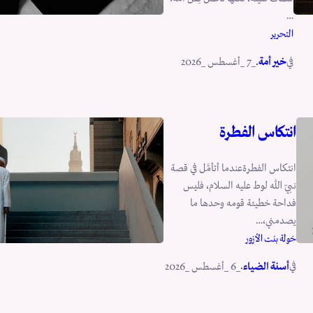
…
التحرير
في
.
خير أمة
_7 _أغسطس _2026
انتكاس الفطرة
انتكاس الفطرةعندما أتأمَّل في قصة
نبيّ الله لوط عليه السلام، فليس
فداحة خطيئة قومه وحدها ما
يصدمني،…
خولة بنت الأزور
في
.
أسنة الضياء
_6 _أغسطس _2026