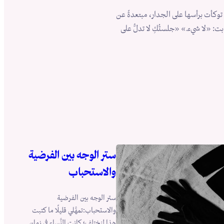
 توكأت برأسها على الجدار، مبتعدةً عن
: «لا شيء.» «جلستُكِ لا تدلُّ على
ستر الوجه بين الفرضية
والاستحباب
ستر الوجه بين الفرضية
والاستحباب:تمهَّلي قليلًا ما كتبت
هذا لنختلف؛ كانت النَّساء في زمان