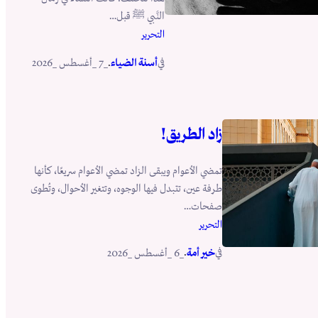
النَّبي ﷺ قبل…
التحرير
في
.
أسنة الضياء
_7 _أغسطس _2026
زاد الطريق!
تمضي الأعوام ويبقى الزاد تمضي الأعوام سريعًا، كأنها
طرفة عين، تتبدل فيها الوجوه، وتتغير الأحوال، وتُطوى
صفحات…
التحرير
في
.
خير أمة
_6 _أغسطس _2026