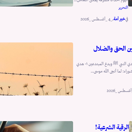
التحرير
في
.
خير أمة
_4 _أغسطس _2026
ين الحق والضلال
عاشوراء بين هدي النبي ﷺ وبدع المبتدعين ١- هدي
وراء: لما أنجى الله موسى…
الرقية الشرعية!