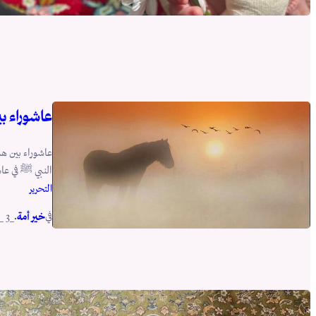
عاشوراء ب
النبي ﷺ في عاش
التحرير
في
.
خير أمة
_3 _أغسطس _2026