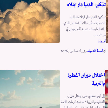
تذكير: الدنيا دار ابتلاء
تذكير: الدنيا دار ابتلاءخطاب
الضحية منفِّر؛ ذلك الشخص الذي
دائمًا مايصف نفسه أنَّه يعيش في
حياته ما…
أسماء
في
.
أسنة الضياء
_5 _أغسطس _2026
اختلال ميزان الفطرة
والتربية
إلى أين نمضي حين يختل ميزان
الفطرة والتربية؟ لم تعد أزمات الأمة
اليوم أحداثًا متفرقة يمكن التعامل…