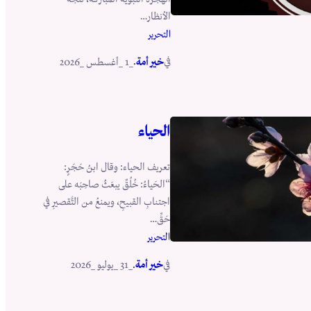
الأنظار…
التحرير
في
.
خير أمة
_1 _أغسطس _2026
الحياء
تعريف الحياء: وقال ابنُ حَجَرٍ:
“الحَياءُ: خُلُقٌ يبعَثُ صاحِبَه على
اجتنابِ القبيحِ، ويمنعُ من التَّقصيرِ في
حَقِّ…
التحرير
في
.
خير أمة
_31 _يوليو _2026