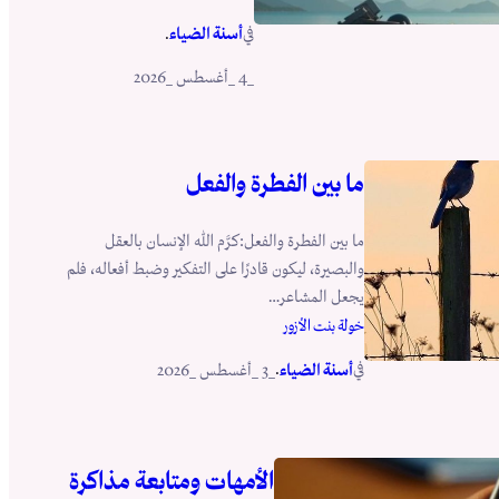
في
.
أسنة الضياء
_4 _أغسطس _2026
ما بين الفطرة والفعل
ما بين الفطرة والفعل:كرَّم الله الإنسان بالعقل
والبصيرة، ليكون قادرًا على التفكير وضبط أفعاله، فلم
يجعل المشاعر…
خولة بنت الأزور
في
.
أسنة الضياء
_3 _أغسطس _2026
الأمهات ومتابعة مذاكرة