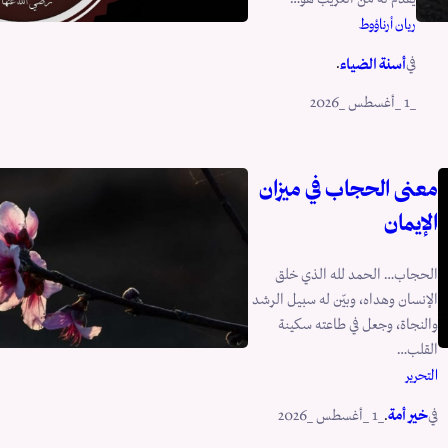
ريان أرناؤوط
في
.
أسنة الضياء
_1 _أغسطس _2026
معنى الحجاب في ميزان
الإيمان
الحجاب… الحمد لله الذي خلق
الإنسان وهداه، وبيّن له سبيل الرشد
والنجاة، وجعل في طاعته سكينة
القلب…
التحرير
في
.
خير أمة
_1 _أغسطس _2026