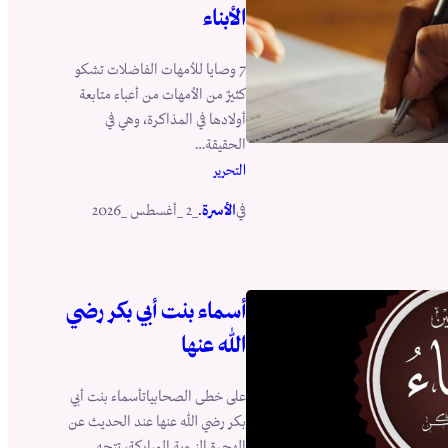
الأبناء
7 وصايا للأمهات الفاضلات تشكو
كثيرٌ من الأمهات من أعباء متابعة
أولادها في المذاكرة، وهي في
الحقيقة…
التحرير
في
.
الأسرة
_2 _أغسطس _2026
أسماء بنت أبي بكر رضي
الله عنها
على خطى الصحابياتأسماء بنت أبي
بكر رضي الله عنها عند الحديث عن
الهجرة النبوية المباركة، تتجه