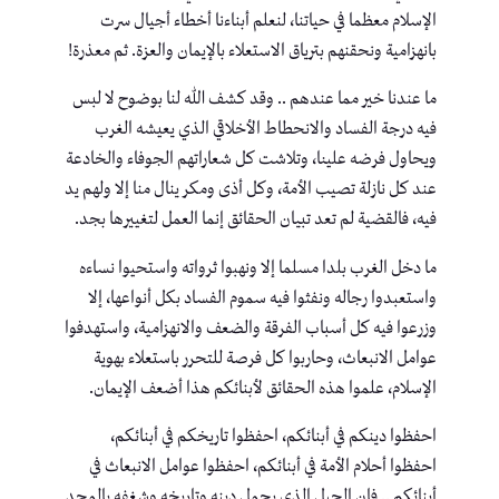
الإسلام معظما في حياتنا، لنعلم أبناءنا أخطاء أجيال سرت
بانهزامية ونحقنهم بترياق الاستعلاء بالإيمان والعزة. ثم معذرة!
ما عندنا خير مما عندهم .. وقد كشف الله لنا بوضوح لا لبس
فيه درجة الفساد والانحطاط الأخلاقي الذي يعيشه الغرب
ويحاول فرضه علينا، وتلاشت كل شعاراتهم الجوفاء والخادعة
عند كل نازلة تصيب الأمة، وكل أذى ومكر ينال منا إلا ولهم يد
فيه، فالقضية لم تعد تبيان الحقائق إنما العمل لتغييرها بجد.
ما دخل الغرب بلدا مسلما إلا ونهبوا ثرواته واستحيوا نساءه
واستعبدوا رجاله ونفثوا فيه سموم الفساد بكل أنواعها، إلا
وزرعوا فيه كل أسباب الفرقة والضعف والانهزامية، واستهدفوا
عوامل الانبعاث، وحاربوا كل فرصة للتحرر باستعلاء بهوية
الإسلام، علموا هذه الحقائق لأبنائكم هذا أضعف الإيمان.
احفظوا دينكم في أبنائكم، احفظوا تاريخكم في أبنائكم،
احفظوا أحلام الأمة في أبنائكم، احفظوا عوامل الانبعاث في
أبنائكم .. فإن الجيل الذي يحمل دينه وتاريخه وشغفه بالمجد