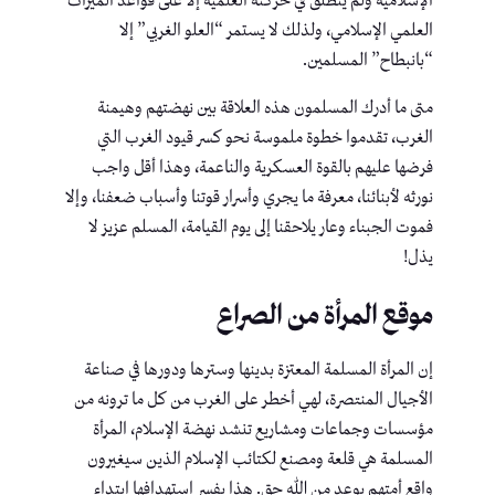
الإسلامية ولم ينطلق في حركته العلمية إلا على قواعد الميراث
العلمي الإسلامي، ولذلك لا يستمر “العلو الغربي” إلا
“بانبطاح” المسلمين.
متى ما أدرك المسلمون هذه العلاقة بين نهضتهم وهيمنة
الغرب، تقدموا خطوة ملموسة نحو كسر قيود الغرب التي
فرضها عليهم بالقوة العسكرية والناعمة، وهذا أقل واجب
نورثه لأبنائنا، معرفة ما يجري وأسرار قوتنا وأسباب ضعفنا، وإلا
فموت الجبناء وعار يلاحقنا إلى يوم القيامة، المسلم عزيز لا
يذل!
موقع المرأة من الصراع
إن المرأة المسلمة المعتزة بدينها وسترها ودورها في صناعة
الأجيال المنتصرة، لهي أخطر على الغرب من كل ما ترونه من
مؤسسات وجماعات ومشاريع تنشد نهضة الإسلام، المرأة
المسلمة هي قلعة ومصنع لكتائب الإسلام الذين سيغيرون
واقع أمتهم بوعد من الله حق. هذا يفسر استهدافها ابتداء