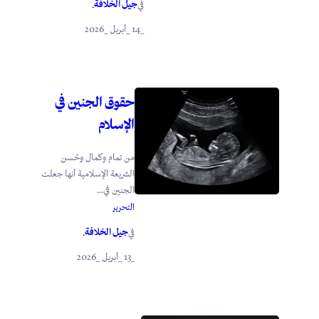
جيل الخلافة
في
.
_14 _أبريل _2026
حقوق الجنين في
الإسلام
من تمام وكمال وحُسن
الشريعة الإسلامية أنها جعلت
الجنين في...
التحرير
جيل الخلافة
في
.
_13 _أبريل _2026