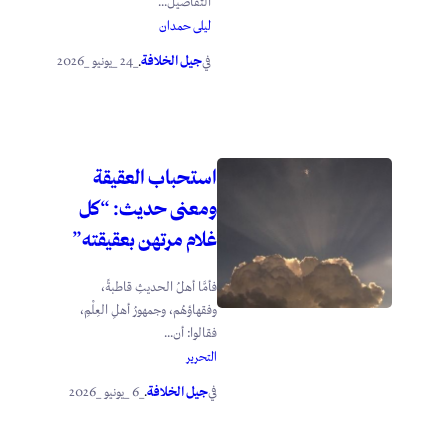
التفاصيل...
ليلى حمدان
جيل الخلافة
_24 _يونيو _2026
في
.
استحباب العقيقة
ومعنى حديث: “كل
غلام مرتهن بعقيقته”
فأمَّا أهلُ الحديثِ قاطبةً،
وفقهاؤهُم، وجمهورُ أهلِ العِلْمِ،
فقالوا: أن...
التحرير
جيل الخلافة
_6 _يونيو _2026
في
.