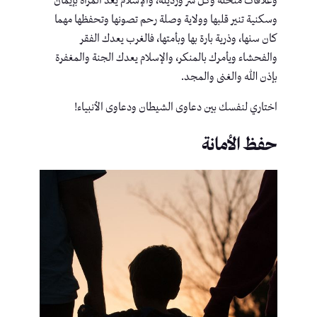
وعلاقات منحلة وكل شر ورذيلة، والإسلام يعد المرأة بإيمان
وسكنية تنير قلبها وولاية وصلة رحم تصونها وتحفظها مهما
كان سنها، وذرية بارة بها وبأمتها، فالغرب يعدك الفقر
والفحشاء ويأمرك بالمنكر، والإسلام يعدك الجنة والمغفرة
بإذن الله والغنى والمجد.
اختاري لنفسك بين دعاوى الشيطان ودعاوى الأنبياء!
حفظ الأمانة