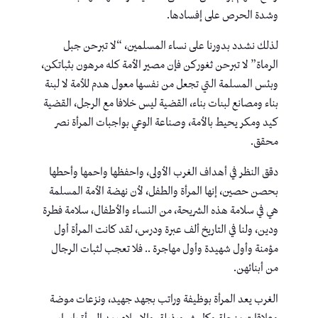
وشدة الحرص على إفسادها.
لذلك نشدد بدورنا على نساء المسلمين، “لا تبرحن جبل
الرماة” لا تبرحن ثغوركن فإن مصير الأمة كله مرهون بثباتكن،
وبئس المسلمة التي تجعل من نفسها معول هدم للأمة لا لبنة
بناء ومصانع لبنات بناء، القضية ليس خلافا مع الرجل، القضية
كيد ومكر يحيط بالأمة، وصناعة الوعي بواجبات المرأة نصر
محقق.
دقق النظر في أهداف الغرب الأولى، واحفظها واحمها وأحطها
بحصن حصين، إنها المرأة والطفل، لأن نهضة الأمة المسلمة
هي في سلامة هذه الشريحة، من النساء والأطفال، سلامة فطرة
ودين، ولنا في التاريخ ألف عبرة ودرس، لقد كانت المرأة أول
مؤمنة وأول شهيدة وأول مهاجرة .. فلا تعجب لثبات الرجال
من أبنائهن.
الغرب يعد المرأة بوظيفة وراتب بجهد جهيد، ونزعات موضة