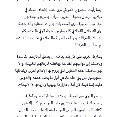
أينما رأيت المشروع الأمريكي ترى حتما، إقحام النساء في
ميادين الرجال بحجة “تحرير المرأة” وتعريتهن وحقنهن
بمفاهيم النسوية، ترى المخدرات وبيوت الدعارة والفاحشة،
ترى الانحلال الأخلاقي كله يمارس بحجة الرقي بالبلاد، يكثر
الفساد والسرقات ويوظف الخونة والعملاء في مناصب القيادة،
ثم يحاسب الشرفاء!
يشترط الغرب على كل بلد يدخله أن يعتنق أفكارهم الفاسدة
ويحتكم إلى قوانينهم الظالمة ويخضع لنزعاتهم الخبيثة، وإلا
فهو متخلف! هذه المعايير التي يروج لها الإعلام الغربي ويتناقلها
المنهزمون من بني جلدتنا، هي أول ما يجب هدمه والدوس
عليه، إنما قيمة كل أمة باعتزازها بهويتها وتاريخها لا الانبطاح.
يسخر الغربي من المسلم ويحتقره وينظر له نظرة فوقية
واستعبادية ويمنّ عليه بتفوق حازه الغرب لم يكن إلا على
أكتاف المسلمين، فلم يبن الغرب قوته إلا على ضعف الدول