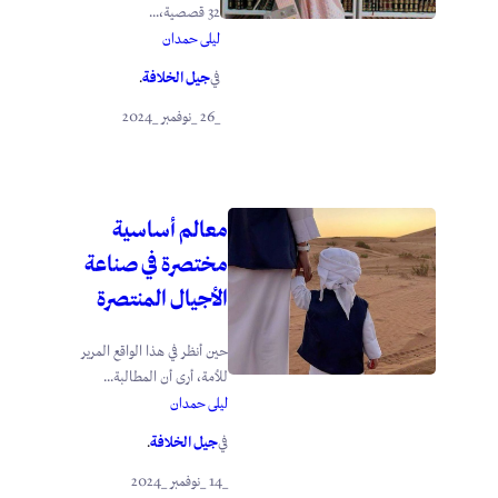
32 قصصية،...
ليلى حمدان
جيل الخلافة
في
.
_26 _نوفمبر _2024
معالم أساسية
مختصرة في صناعة
الأجيال المنتصرة
حين أنظر في هذا الواقع المرير
للأمة، أرى أن المطالبة...
ليلى حمدان
جيل الخلافة
في
.
_14 _نوفمبر _2024