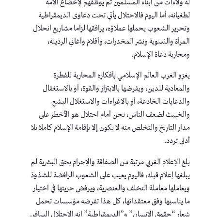
له ولاءات من أبناء المسلمين ثم يوظفهم لإخضاع الأمة
لطغيانه، أما اليوم فالاحتلال يأتي تحت دعاوى الديمقراطية
وتحرير الشعوب يحملها عملاؤه، يرافقها لزاما مشاريع انحلال
المرأة والنسوية ونشر المخدرات، وأفلام وأغاني الرذيلة،
ومحاربة دعاة الإسلام.
يغزو الغرب العالم الإسلامي بأفكاره المحاربة للفطرة
والمعادية للدين، ويفرضها بالابتزاز والقوة، أو بالاستغفال
والدعايات الخادعة، أو بالاغراءات والاستغلال البشع
والخبيث لضعف الناس، نحن أمام احتلال هو الأخطر على
مدار التاريخ والتخلص منه لا يكون إلا بإقامة الإسلام كاملا بلا
أدنى تردد.
بلغ الإعلام الغربي مرتبة من الصفاقة والإجرام بحق البشرية لم
يبلغها إعلام قبله، فاليوم يعيب على الشعوب الرافضة للشذوذ
ويعاملها معاملة التخلف والعنصرية، ويرفض حريتها في اختيار
ما يناسبها وفق معتقداتها، كل هذا تفرضه مؤسسات تحمل
شعار “حقوق الإنسان” و”الديمقراطية” إنه الاحتلال السافر.