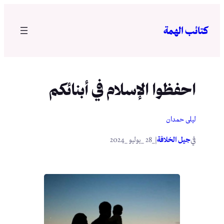
تخطى
إلى
كتائب الهمة
المحتوى
احفظوا الإسلام في أبنائكم
ليلى حمدان
في
|
جيل الخلافة
_28 _يوليو _2024