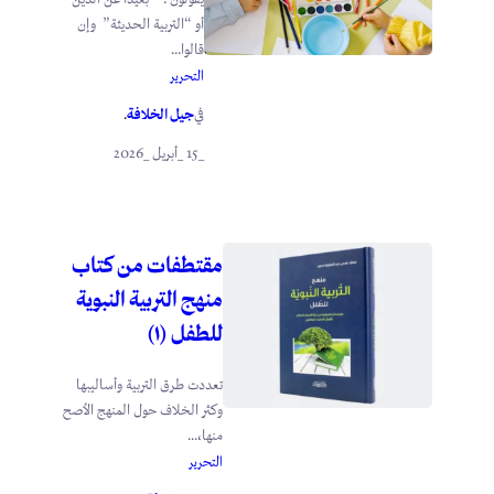
أو “التربية الحديثة” وإن
قالوا...
التحرير
جيل الخلافة
في
.
_15 _أبريل _2026
مقتطفات من كتاب
منهج التربية النبوية
للطفل (١)
تعددت طرق التربية وأساليبها
وكثر الخلاف حول المنهج الأصح
منها،...
التحرير