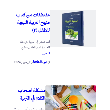
مقتطفات من كتاب
منهج التربية النبوية
للطفل (٢)
أهم عنصر في التربية هي بناء
العبادة لدى الطفل يغذي...
التحرير
جيل الخلافة
_2 _مايو _2026
في
.
مشكلة أصحاب
الكلام في التربية
يقولون : “بعيداً عن الدين”