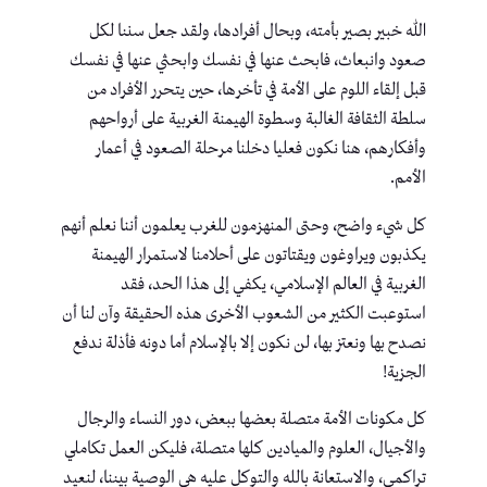
الله خبير بصير بأمته، وبحال أفرادها، ولقد جعل سننا لكل
صعود وانبعاث، فابحث عنها في نفسك وابحثي عنها في نفسك
قبل إلقاء اللوم على الأمة في تأخرها، حين يتحرر الأفراد من
سلطة الثقافة الغالبة وسطوة الهيمنة الغربية على أرواحهم
وأفكارهم، هنا نكون فعليا دخلنا مرحلة الصعود في أعمار
الأمم.
كل شيء واضح، وحتى المنهزمون للغرب يعلمون أننا نعلم أنهم
يكذبون ويراوغون ويقتاتون على أحلامنا لاستمرار الهيمنة
الغربية في العالم الإسلامي، يكفي إلى هذا الحد، فقد
استوعبت الكثير من الشعوب الأخرى هذه الحقيقة وآن لنا أن
نصدح بها ونعتز بها، لن نكون إلا بالإسلام أما دونه فأذلة ندفع
الجزية!
كل مكونات الأمة متصلة بعضها ببعض، دور النساء والرجال
والأجيال، العلوم والميادين كلها متصلة، فليكن العمل تكاملي
تراكمي، والاستعانة بالله والتوكل عليه هي الوصية بيننا، لنعيد