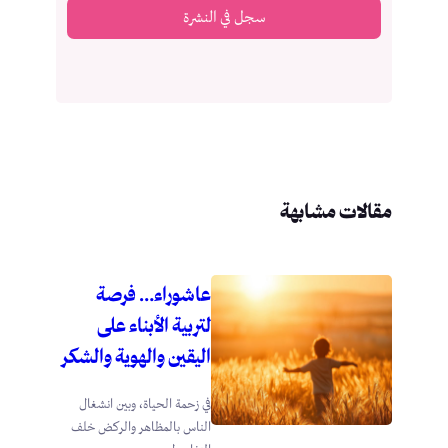
سجل في النشرة
مقالات مشابهة
عاشوراء… فرصة
لتربية الأبناء على
اليقين والهوية والشكر
في زحمة الحياة، وبين انشغال
الناس بالمظاهر والركض خلف