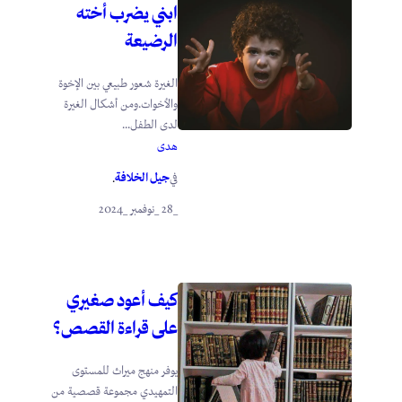
ابني يضرب أخته
الرضيعة
الغيرة شعور طبيعي بين الإخوة
والأخوات.ومن أشكال الغيرة
لدى الطفل...
هدى
جيل الخلافة
في
.
_28 _نوفمبر _2024
كيف أعود صغيري
على قراءة القصص؟
يوفر منهج ميراث للمستوى
التمهيدي مجموعة قصصية من