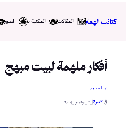
تخطى
إلى
كتائب الهمة
المقالات
المكتبة
الصور
المحتوى
أفكار ملهمة لبيت مبهج
صبا محمد
في
|
الأسرة
_2 _نوفمبر _2024