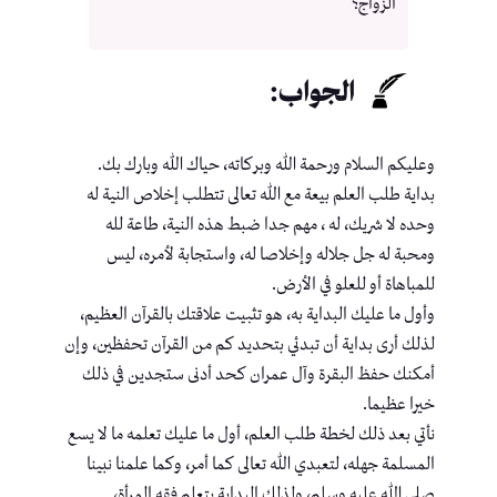
الزواج؟
الجواب:
وعليكم السلام ورحمة الله وبركاته، حياك الله وبارك بك.
بداية طلب العلم بيعة مع الله تعالى تتطلب إخلاص النية له
وحده لا شريك، له ، مهم جدا ضبط هذه النية، طاعة لله
ومحبة له جل جلاله وإخلاصا له، واستجابة لأمره، ليس
للمباهاة أو للعلو في الأرض.
وأول ما عليك البداية به، هو تثبيت علاقتك بالقرآن العظيم،
لذلك أرى بداية أن تبدئي بتحديد كم من القرآن تحفظين، وإن
أمكنك حفظ البقرة وآل عمران كحد أدنى ستجدين في ذلك
خيرا عظيما.
نأتي بعد ذلك لخطة طلب العلم، أول ما عليك تعلمه ما لا يسع
المسلمة جهله، لتعبدي الله تعالى كما أمر، وكما علمنا نبينا
صلى الله عليه وسلم، ولذلك البداية بتعلم فقه المرأة،