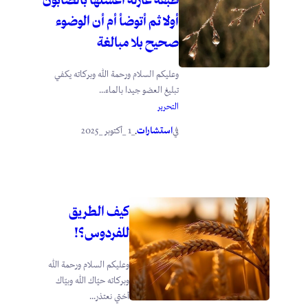
أولا ثم أتوضأ أم أن الوضوء
صحيح بلا مبالغة
وعليكم السلام ورحمة الله وبركاته يكفي
تبليغ العضو جيدا بالماء...
التحرير
استشارات
_1 _أكتوبر _2025
في
.
كيف الطريق
للفردوس؟!
وعليكم السلام ورحمة الله
وبركاته حيّاك الله وبيّاك
أختي نعتذر...