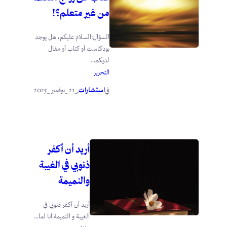
من غير متعلم؟!
السؤال:السلام عليكم، هل يوجد
بودكاست أو كتاب أو مقال
لديكم...
التحرير
استشارات
_21 _نوفمبر _2025
في
.
أريد أن أكفر
ذنوبي في الغيبة
والنميمة
أريد أن أكفر ذنوبي في
الغيبة و النميمة انا لما...