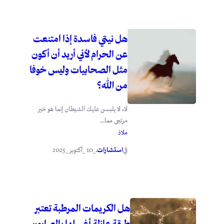
هل نيتي فاسدة إذا امتنعت
عن الحرام لأني أريد أن أكون
مثل الصحابيات وليس خوفا
من الله؟
لا، لا يلبسن عليك الشيطان إنما هو خير
مرتجى مما...
ملاذ
استشارات
_10 _أكتوبر _2025
في
.
هل الكريمات المرطبة تعتبر
طبقة عازلة أغسلها بالصابون