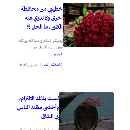
خطيبي من محافظة
أخرى ولا ندري عنه
الكثير ، ما الحل ؟!
وعليكم السلام ورحمة الله وبركاته
بفضل الله، أنا على قدرٍ...
التحرير
استشارات
_31 _مارس _2026
في
.
لست بذلك الالتزام،
وأخشى مظنة الناس
بي النفاق