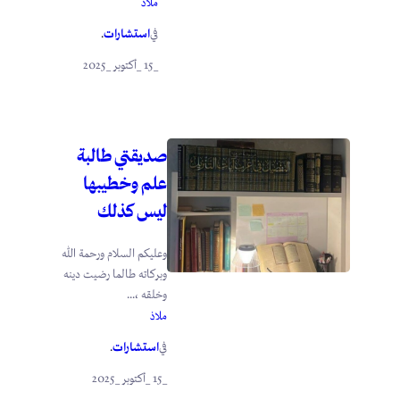
ملاذ
استشارات
في
.
_15 _أكتوبر _2025
صديقتي طالبة
علم وخطيبها
ليس كذلك
وعليكم السلام ورحمة الله
وبركاته طالما رضيت دينه
وخلقه ،...
ملاذ
استشارات
في
.
_15 _أكتوبر _2025