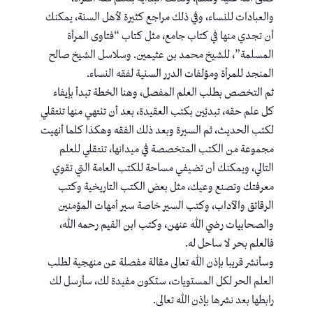
والعبادات للنساء، وفي ذلك مراجع كثيرة لأهل السنة، يمكنك
أن تجدي منها في كتاب جامع، مثل كتاب “فتاوى المرأة
المسلمة”، للشيخ محمد بن عثيمين. وسلاسل الشيخ صالح
المنجد للمرأة ومؤلفات الدرر السنية لفقه النساء.
ثم التخصص بطلب العلم المفصل، وهنا الخطة تبدأ بإيفاء
كل علم حقه، تبدئِين بكتب العقيدة، بعد أن تنتهي منها تنتقلي
لكتب الحديث، ثم السيرة وبعد ذلك الفقه وهكذا كلما أنهيت
مجموعة من الكتب المتخصصة في ميدانها، تنتقلي للعلم
التالي، ويمكنك أن تضيفي مساحة للكتب العامة التي تقوي
معرفتك وتصنع وعيك، مثل بعض الكتب التاريخية وكتب
الرقائق والآداب، وكتب السير خاصة سير أمهات المؤمنين
والصحابيات رضي الله عنهن، وكتب ابن القيم رحمه الله،
فالعلم بحر لا ساحل له.
وسأنشر قريبا بإذن الله تعالى مقالة مفصلة عن منهجية لطلب
العلم الحر لكل المستويات، ستكون مفيدة لك، سأرسل لك
رابطها بعد نشرها بإذن الله تعالى.