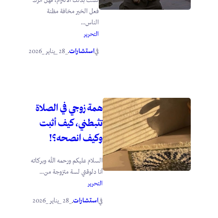
لست بذلك الالتزام، فهل أترك
فعل الخير مخافة مظنة
الناس...
التحرير
استشارات
_28 _يناير _2026
في
.
همة زوجي في الصلاة
تثبطني، كيف أثبت
وكيف انصحه؟!
السلام عليكم ورحمه الله وبركاته
أنا دلوقتي لسة متزوجة من...
التحرير
استشارات
_28 _يناير _2026
في
.