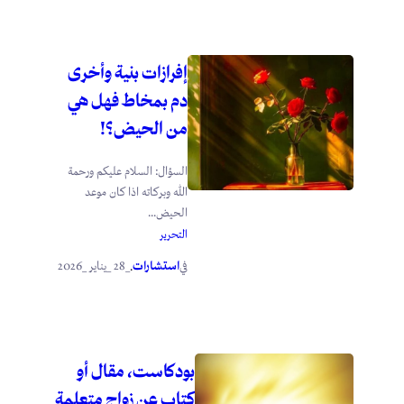
إفرازات بنية وأخرى
دم بمخاط فهل هي
من الحيض؟!
السؤال: السلام عليكم ورحمة
الله وبركاته اذا كان موعد
الحيض...
التحرير
استشارات
_28 _يناير _2026
في
.
بودكاست، مقال أو
كتاب عن زواج متعلمة