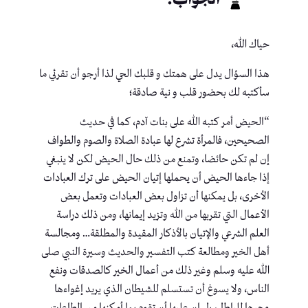
حياك الله،
هذا السؤال يدل على همتك و قلبك الحي لذا أرجو أن تقرئي ما
سأكتبه لك بحضور قلب و نية صادقة؛
“الحيض أمر كتبه الله على بنات آدم، كما في حديث
الصحيحين، فالمرأة تشرع لها عبادة الصلاة والصوم والطواف
إن لم تكن حائضا، وتمنع من ذلك حال الحيض لكن لا ينبغي
إذا جاءها الحيض أن يحملها إتيان الحيض على ترك العبادات
الأخرى، بل يمكنها أن تزاول بعض العبادات وتعمل بعض
الأعمال التي تقربها من الله وتزيد إيمانها، ومن ذلك دراسة
العلم الشرعي والإتيان بالأذكار المقيدة والمطلقة… ومجالسة
أهل الخير ومطالعة كتب التفسير والحديث وسيرة النبي صلى
الله عليه وسلم وغير ذلك من أعمال الخير كالصدقات ونفع
الناس، ولا يسوغ أن تستسلم للشيطان الذي يريد إغواءها