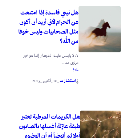
هل نيتي فاسدة إذا امتنعت
عن الحرام لأني أريد أن أكون
مثل الصحابيات وليس خوفا
من الله؟
لا، لا يلبسن عليك الشيطان إنما هو خير
مرتجى مما...
ملاذ
استشارات
_10 _أكتوبر _2025
في
.
هل الكريمات المرطبة تعتبر
طبقة عازلة أغسلها بالصابون
أولا ثم أتوضأ أم أن الوضوء