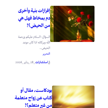
إفرازات بنية وأخرى
دم بمخاط فهل هي
من الحيض؟!
السؤال: السلام عليكم ورحمة
الله وبركاته اذا كان موعد
الحيض...
التحرير
استشارات
_28 _يناير _2026
في
.
بودكاست، مقال أو
كتاب عن زواج متعلمة
من غير متعلم؟!