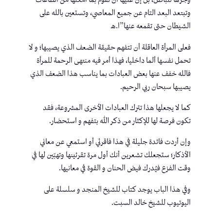
وجرها للباطل، بل إن عليها أن تقوم بما أمكنها من الطاعات
وتبتعد البعد التام عن جميع المعاصي، وتستعين بالله على
الشيطان حتى تقمعه عنها”ا.ه‍ـ
فعلى المرأة العاقلة أن تتفهم حقيقة الضعف الذي يصيبها؛ و لا
تحمل نفسها ألما داخليا، فهذا أمر فيه منتهى الرحمة للمرأة
فالله خفف عنها بعض العبادات بما يناسب هذا الضعف الذي
يصيبها سبحان ربي الرحيم.
كما لا يجعلها هذا تترك العبادات الأخرى المشروعة، فقد
تكون فرصة لها للإكثار من ذكر الله بتفهم و استحضار.
وإن أردت فائدة جليلة في هذا فاقرئي أو استمعي عن معاني
الأذكار؛ ستجعلك تشعرين أنك أول مرة تقرئينها وتهبّين لها في
وقت الفزع فيُدرك فيض الحنان و القوة في معانيها.
وفي هذا الباب يوجد كتاب للشيخ المنجد و سلسلة على
اليوتيوب للشيخ خالد السبت.