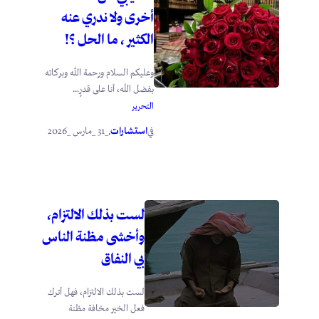
أخرى ولا ندري عنه
الكثير ، ما الحل ؟!
وعليكم السلام ورحمة الله وبركاته
بفضل الله، أنا على قدرٍ...
التحرير
استشارات
_31 _مارس _2026
في
.
لست بذلك الالتزام،
وأخشى مظنة الناس
بي النفاق
لست بذلك الالتزام، فهل أترك
فعل الخير مخافة مظنة