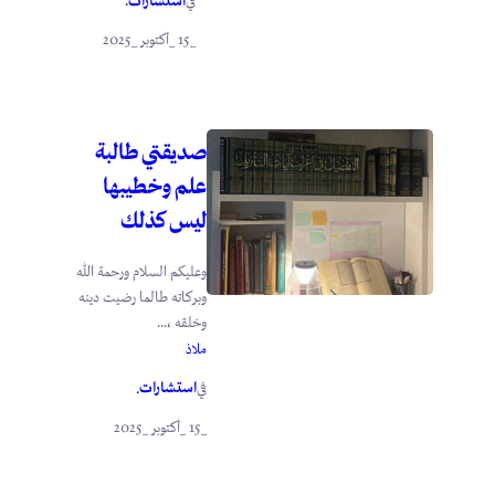
استشارات
في
.
_15 _أكتوبر _2025
صديقتي طالبة
علم وخطيبها
ليس كذلك
وعليكم السلام ورحمة الله
وبركاته طالما رضيت دينه
وخلقه ،...
ملاذ
استشارات
في
.
_15 _أكتوبر _2025