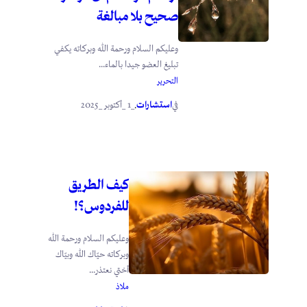
صحيح بلا مبالغة
وعليكم السلام ورحمة الله وبركاته يكفي
تبليغ العضو جيدا بالماء...
التحرير
استشارات
_1 _أكتوبر _2025
في
.
كيف الطريق
للفردوس؟!
وعليكم السلام ورحمة الله
وبركاته حيّاك الله وبيّاك
أختي نعتذر...
ملاذ