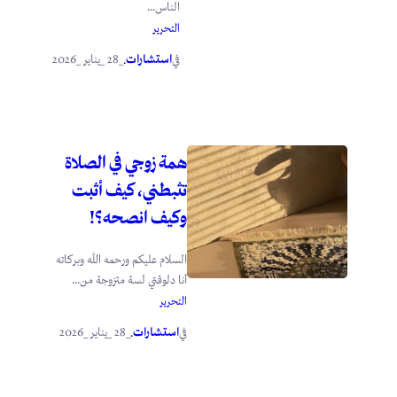
الناس...
التحرير
استشارات
_28 _يناير _2026
في
.
همة زوجي في الصلاة
تثبطني، كيف أثبت
وكيف انصحه؟!
السلام عليكم ورحمه الله وبركاته
أنا دلوقتي لسة متزوجة من...
التحرير
استشارات
_28 _يناير _2026
في
.