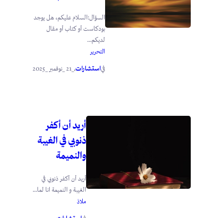
السؤال:السلام عليكم، هل يوجد
بودكاست أو كتاب أو مقال
لديكم...
التحرير
استشارات
_21 _نوفمبر _2025
في
.
أريد أن أكفر
ذنوبي في الغيبة
والنميمة
أريد أن أكفر ذنوبي في
الغيبة و النميمة انا لما...
ملاذ