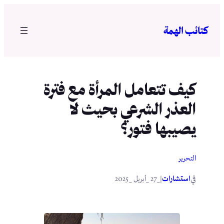
تخطى
إلى
كتائب الهمة
المحتوى
كيف تتعامل المرأة مع فترة
العذر الشرعي بحيث لا
يصيبها فتور؟
التحرير
في
|
استشارات
_27 _أبريل _2025