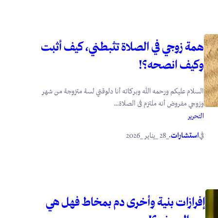
همة زوجي في الصلاة تثبطني، كيف أثبت
وكيف انصحه؟!
السلام عليكم ورحمه الله وبركاته أنا دلوقتي لسة متزوجة من شهر
وزوجي مفروض أنه ملتزم فى الصلاة…
التحرير
في
.
استشارات
_28 _يناير _2026
إفرازات بنية وأخرى دم بمخاط فهل هي