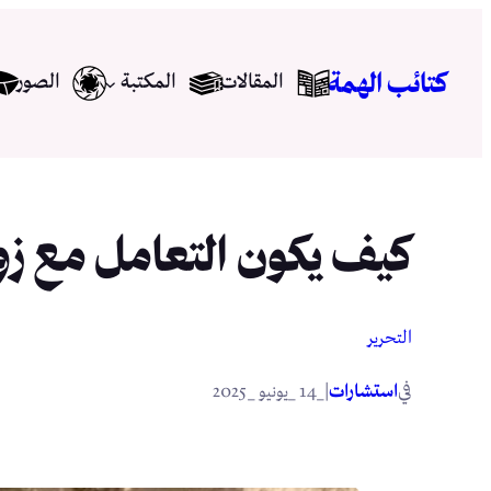
تخطى
إلى
كتائب الهمة
المقالات
المكتبة
الصور
المحتوى
كيف يكون التعامل مع ز
التحرير
في
|
استشارات
_14 _يونيو _2025