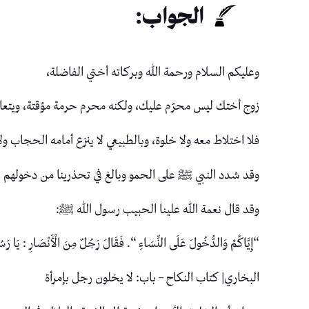
الجواب:
وعليكم السلام ورحمة الله وبركاته أختي الفاضلة،
زوج أختك ليس محرّم عليك، ولكنه محرم حرمة مؤقتة، ويتعا
فلا اختلاط معه ولا خلوة، وبالطبيعي لا ينزع أمامه الحجاب ولا 
وقد شدد النبي ﷺ على الحمو وبالغ في تحذرينا من دخولهم عل
وقد قال نعمة الله علينا الحبيب رسول الله ﷺ:
“إِيَّاكُمْ وَالدُّخُولَ عَلَى النِّسَاءِ “. فَقَالَ رَجُلٌ مِنَ الْأَنْصَارِ : يَا رَ
البخاري| كتاب النكاح – باب: لا يخلون رجل بإمرأة