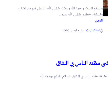
وعليكم السلام ورحمة الله وبركاته بفضل الله، أنا على قدرٍ من الالتزام
ومُنتقبة، وخطيبي بفضل الله عنده…
التحرير
في
.
استشارات
_31 _مارس _2026
ى مظنة الناس بي النفاق
مخافة مظنة الناس بي النفاق. السلام عليكم ورحمة الله