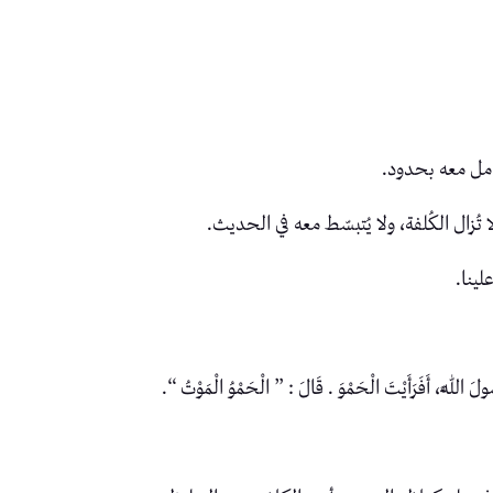
مل معه بحدود.
تُزال الكُلفة، ولا يُتبسّط معه في الحديث.
ينا.
سُولَ اللَّهِ، أَفَرَأَيْتَ الْحَمْوَ . قَالَ : ” الْحَمْوُ الْمَوْتُ “.