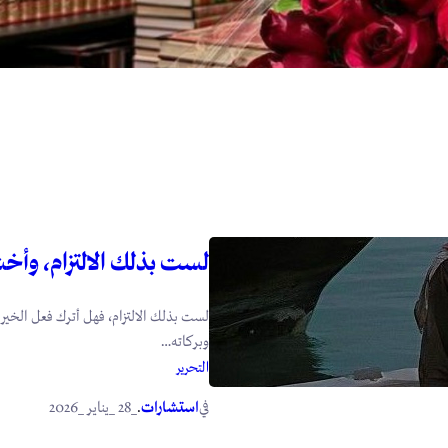
لست بذلك الالتزام، وأخش
لست بذلك الالتزام، فهل أترك فعل الخير 
وبركاته…
التحرير
في
.
استشارات
_28 _يناير _2026