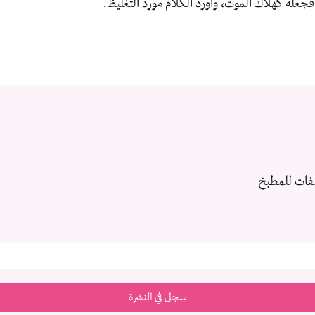
، فجعله كهلاك الموت، وأورد الكلام مورد التغليظ.
فات للمطبخ
سجل في النشرة