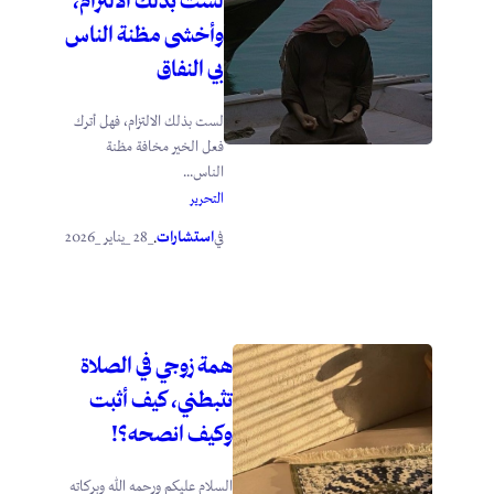
لست بذلك الالتزام،
وأخشى مظنة الناس
بي النفاق
لست بذلك الالتزام، فهل أترك
فعل الخير مخافة مظنة
الناس...
التحرير
استشارات
_28 _يناير _2026
في
.
همة زوجي في الصلاة
تثبطني، كيف أثبت
وكيف انصحه؟!
السلام عليكم ورحمه الله وبركاته