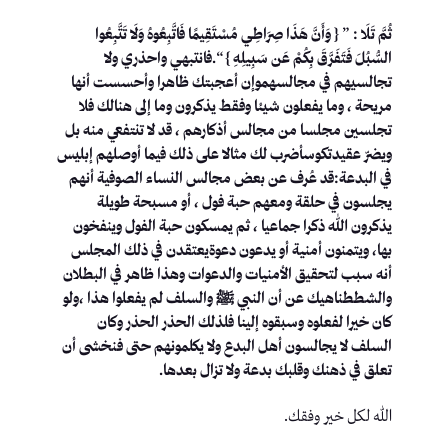
ثُمَّ تَلَا : ” { وَأَنَّ هَذَا صِرَاطِي مُسْتَقِيمًا فَاتَّبِعُوهُ وَلَا تَتَّبِعُوا
السُّبُلَ فَتَفَرَّقَ بِكُمْ عَن سَبِيلِهِ } “.فانتبهي واحذري ولا
تجالسيهم في مجالسهموإن أعجبتك ظاهرا وأحسست أنها
مريحة ، وما يفعلون شيئا وفقط يذكرون وما إلى هنالك فلا
تجلسين مجلسا من مجالس أذكارهم ، قد لا تنتفعي منه بل
ويضرّ عقيدتكوسأضرب لك مثالا على ذلك فيما أوصلهم إبليس
في البدعة:قد عُرف عن بعض مجالس النساء الصوفية أنهم
يجلسون في حلقة ومعهم حبة فول ، أو مسبحة طويلة
يذكرون الله ذكرا جماعيا ، ثم يمسكون حبة الفول وينفخون
بها، ويتمنون أمنية أو يدعون دعوةيعتقدن في ذلك المجلس
أنه سبب لتحقيق الأمنيات والدعوات وهذا ظاهر في البطلان
والشططناهيك عن أن النبي ﷺ والسلف لم يفعلوا هذا ،ولو
كان خيرا لفعلوه وسبقوه إلينا فلذلك الحذر الحذر وكان
السلف لا يجالسون أهل البدع ولا يكلمونهم حتى فنخشى أن
تعلق في ذهنك وقلبك بدعة ولا تزال بعدها.
الله لكل خير وفقك.