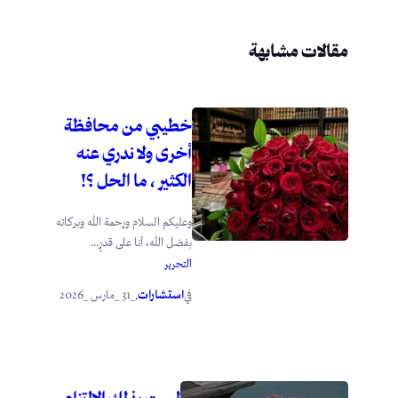
مقالات مشابهة
خطيبي من محافظة
أخرى ولا ندري عنه
الكثير ، ما الحل ؟!
وعليكم السلام ورحمة الله وبركاته
بفضل الله، أنا على قدرٍ...
التحرير
استشارات
_31 _مارس _2026
في
.