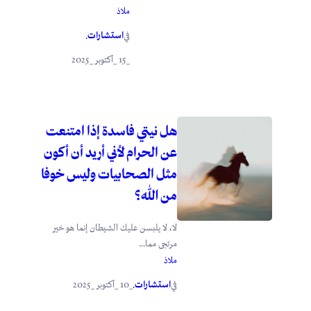
ملاذ
استشارات
في
.
_15 _أكتوبر _2025
هل نيتي فاسدة إذا امتنعت
عن الحرام لأني أريد أن أكون
مثل الصحابيات وليس خوفا
من الله؟
لا، لا يلبسن عليك الشيطان إنما هو خير
مرتجى مما...
ملاذ
استشارات
_10 _أكتوبر _2025
في
.