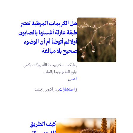
هل الكريمات المرطبة تعتبر
طبقة عازلة أغسلها بالصابون
أولا ثم أتوضأ أم أن الوضوء
صحيح بلا مبالغة
وعليكم السلام ورحمة الله وبركاته يكفي
تبليغ العضو جيدا بالماء...
التحرير
استشارات
_1 _أكتوبر _2025
في
.
كيف الطريق