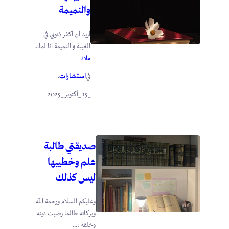
والنميمة
أريد أن أكفر ذنوبي في
الغيبة و النميمة انا لما...
ملاذ
استشارات
في
.
_15 _أكتوبر _2025
صديقتي طالبة
علم وخطيبها
ليس كذلك
وعليكم السلام ورحمة الله
وبركاته طالما رضيت دينه
وخلقه ،...