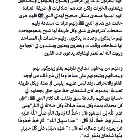
أنهم يتقربون بذلك إلى الرحمن ويصلون ويصومون ويتصدقون
ويفعلون الخيرات ولكن عندهم إشكاليات في طريقة العبادة
أنهم ليسوا متبعين بشكل صحيح لهدي النبي ﷺ فلهم طرق
حادت عن هدي النبي ﷺ ولهم عبادات مبتدعة ولهم
شطحات كثيرةوطرق شتى وكل طريقة لها شيخ يتبعوهويحدد
لهم ما يذكرون وعدد ما يذكرون، ولهم جلسات في المساجد
لها شطحات ورقصات ويقفزون ويغنون وينشدون في الجوامع
وبيوت الله لم تعمّر لهذاوقد يدعون عند القبور.
ومنهم من يبجلون مشايخ طرقهم بغلو ويتبركون بهم
وببصاقهم ويتبعونهم على عماها وما إلى غير ذلك من أوجه
الغلو والانحراف، وقد لبّس عليهم إبليس في هذا، وبكل طريقة
تعبدية ابتدعوها كان للشيطان حظ منها حتى يجعلهم في
خسارة ويهلكهم بالبدعةسبق ونقلت لك كلام النبي ﷺ: “فإن
كل محدثة بدعة وكل بدعة ضلالة وكل ضلالة في النار”وعَنْ
عَبْدِ اللَّهِ بْنِ مَسْعُودٍ قَالَ : خَطَّ لَنَا رَسُولُ اللَّهِ صَلَّى اللَّهُ عَلَيْهِ
وَسَلَّمَ يَوْمًا خَطًّا، ثُمَّ قَالَ : ” هَذَا سَبِيلُ اللَّهِ “. ثُمَّ خَطَّ خُطُوطًا
عَنْ يَمِينِهِ وَعَنْ شِمَالِهِ، ثُمَّ قَالَ : ” هَذِهِ سُبُلٌ، عَلَى كُلِّ سَبِيلٍ
مِنْهَا شَيْطَانٌ يَدْعُو إِلَيْهِ “.