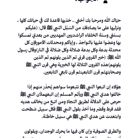
حيّاك الله ومرحبا بك أختي .. خذيها قاعدة لك في حياتك كلها ،
ونزليها على ما يصادفك من السُبُل النبي ﷺ قال: (عليكم
بسنتي وسنة الخلفاء الراشديين المهديين من بعدي تمسكوا
بها وعضوا عليها بالنواجذ ، وإياكم ومحدثات الأمورفإن كل
محدثة بدعة وكل بدعة ضلالة وكل ضلالة في النار)وقال رسول
الله ﷺ: (خير القرون قرني ثم الذين يلونهم ثم الذين
يلونهم)هذه القرون الثلاثة لها الخيرية وهي قرن النبي ﷺ
وصحابتهثم قرن التابعينثم قرن تابعي التابعين.
هؤلاء إن اتبعوا النبي ﷺ نتبعوما سواهم يُحذَر منهم إذا
خالفوا هدي النبي ﷺ ويأثم المسلم إن اتبعهملأن النبي ﷺ
حرص على الدلالة لطريق النجاة ومن اتبع من يخالف هديه
فقد فرط وقصّر وما أخذ بقول النبي ﷺ فكل سبيل شطحت
وابتعدت عن هدي النبي ﷺ هي سبيل خاطئة.
والطرق الصوفية وإن كان فيها ما يحرك الوجدان، ويقولون