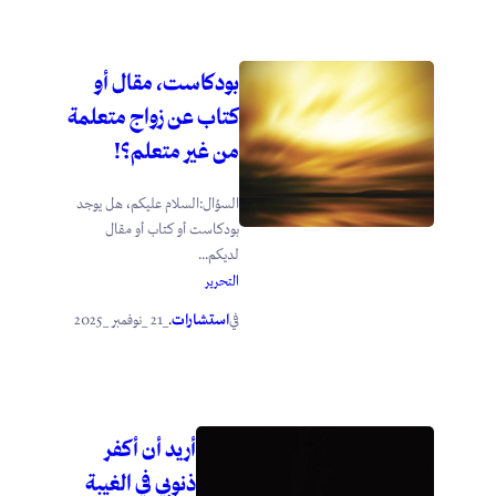
بودكاست، مقال أو
كتاب عن زواج متعلمة
من غير متعلم؟!
السؤال:السلام عليكم، هل يوجد
بودكاست أو كتاب أو مقال
لديكم...
التحرير
استشارات
_21 _نوفمبر _2025
في
.
أريد أن أكفر
ذنوبي في الغيبة