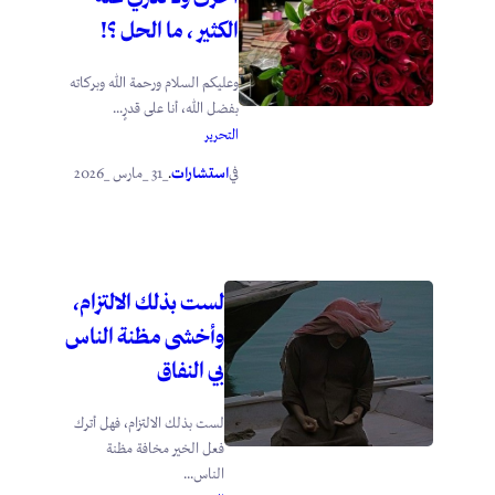
الكثير ، ما الحل ؟!
وعليكم السلام ورحمة الله وبركاته
بفضل الله، أنا على قدرٍ...
التحرير
استشارات
_31 _مارس _2026
في
.
لست بذلك الالتزام،
وأخشى مظنة الناس
بي النفاق
لست بذلك الالتزام، فهل أترك
فعل الخير مخافة مظنة
الناس...