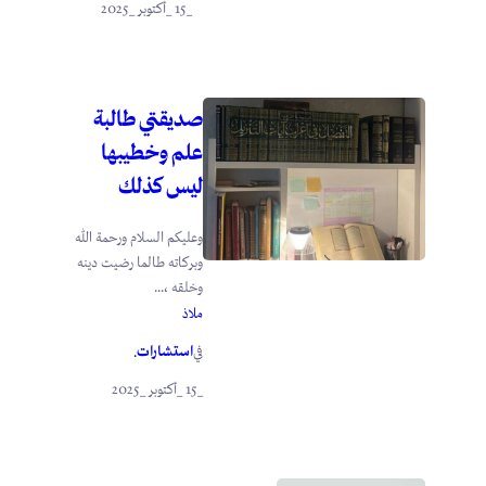
_15 _أكتوبر _2025
صديقتي طالبة
علم وخطيبها
ليس كذلك
وعليكم السلام ورحمة الله
وبركاته طالما رضيت دينه
وخلقه ،...
ملاذ
استشارات
في
.
_15 _أكتوبر _2025