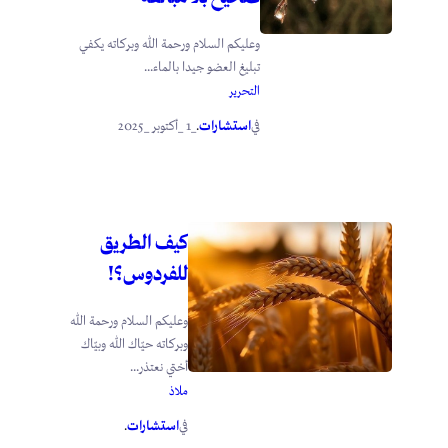
وعليكم السلام ورحمة الله وبركاته يكفي
تبليغ العضو جيدا بالماء...
التحرير
استشارات
_1 _أكتوبر _2025
في
.
كيف الطريق
للفردوس؟!
وعليكم السلام ورحمة الله
وبركاته حيّاك الله وبيّاك
أختي نعتذر...
ملاذ
استشارات
في
.