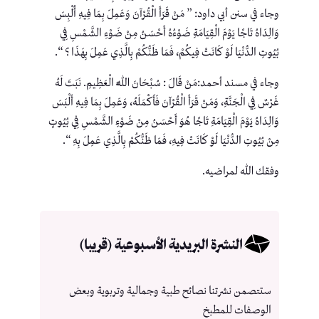
وجاء في سنن أبي داود: ” مَنْ قَرَأَ الْقُرْآنَ وَعَمِلَ بِمَا فِيهِ أُلْبِسَ
وَالِدَاهُ تَاجًا يَوْمَ الْقِيَامَةِ ضَوْءُهُ أَحْسَنُ مِنْ ضَوْءِ الشَّمْسِ فِي
بُيُوتِ الدُّنْيَا لَوْ كَانَتْ فِيكُمْ، فَمَا ظَنُّكُمْ بِالَّذِي عَمِلَ بِهَذَا ؟ “.
وجاء في مسند أحمد:مَنْ قَالَ : سُبْحَانَ اللَّهِ الْعَظِيمِ. نَبَتَ لَهُ
غَرْسٌ فِي الْجَنَّةِ، وَمَنْ قَرَأَ الْقُرْآنَ فَأَكْمَلَهُ، وَعَمِلَ بِمَا فِيهِ أَلْبَسَ
وَالِدَاهُ يَوْمَ الْقِيَامَةِ تَاجًا هُوَ أَحْسَنُ مِنْ ضَوْءِ الشَّمْسِ فِي بُيُوتٍ
مِنْ بُيُوتِ الدُّنْيَا لَوْ كَانَتْ فِيهِ، فَمَا ظَنُّكُمْ بِالَّذِي عَمِلَ بِهِ “.
وفقك الله لمراضيه.
النشرة البريدية الأسبوعية (قريبا)
ستتصمن نشرتنا نصائح طبية وجمالية وتربوية وبعض
الوصفات للمطبخ