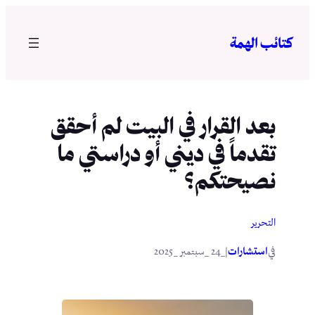
تخطى
إلى
كتائب الهمة
المحتوى
بعد القرار في البيت لم أحقق
تقدماً في ديني أو دراستي ما
نصيحتكم؟
التحرير
في
|
استشارات
_24 _سبتمبر _2025