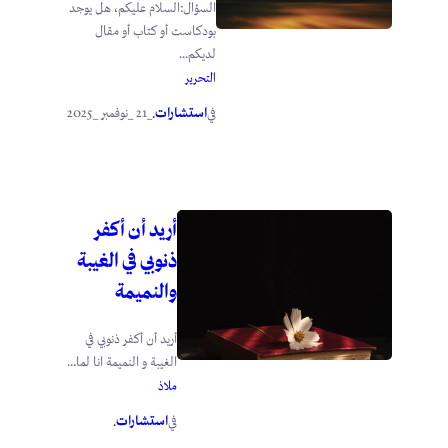
السؤال:السلام عليكم، هل يوجد
بودكاست أو كتاب أو مقال
لديكم...
التحرير
استشارات
_21 _نوفمبر _2025
في
.
أريد أن أكفر
ذنوبي في الغيبة
والنميمة
أريد أن أكفر ذنوبي في
الغيبة و النميمة انا لما...
ملاذ
استشارات
في
.