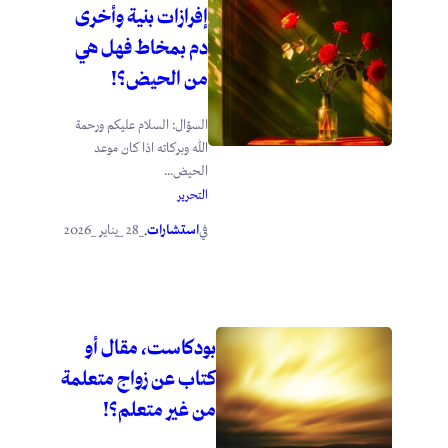
إفرازات بنية وأخرى
دم بمخاط فهل هي
من الحيض؟!
السؤال: السلام عليكم ورحمة
الله وبركاته اذا كان موعد
الحيض...
التحرير
استشارات
_28 _يناير _2026
في
.
بودكاست، مقال أو
كتاب عن زواج متعلمة
من غير متعلم؟!