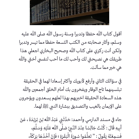
أقول كتاب الله حفظا وتدبرا وسنة رسول الله صلى الله عليه
وسلم، وأثار صحابته من الكتب التسعة حفظا مما تيسر وتدبرا
ولكن أنت ركزي على كتاب الله وصحيح البخاري اجعلي هذا
طريقك هي نصيحتي لك وأحب لك ما أحب لنفسي أختي والله
هي خير مما سألت.
في سؤالك الثاني وأرفع لأبويك وأكثر إسعادا لهما في الحقيقة
تبلسينهما تاج الوقار ويفخرون بك أمام الخلق أجمعين والله
هذه السعادة الحقيقة اخبريهم بهذا لعلهم يسعدون ويؤجرون
على الإيمان بالغيب والتصديق ببشارة النبي ﷺ لهما.
جاء في مسند الدارمي وأحمد: حَدَّثَنِي عَبْدُ اللَّهِ بْنُ بُرَيْدَةَ ، عَنْ
أَبِيهِ قَالَ : كُنْتُ جَالِسًا عِنْدَ النَّبِيِّ صَلَّى اللَّهُ عَلَيْهِ وَسَلَّمَ،
فَسَمِعْتُهُ يَقُولُ : ” تَعَلَّمُوا سُورَةَ الْبَقَرَةِ ؛ فَإِنَّ أَخْذَهَا بَرَكَةٌ،