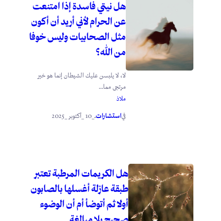
هل نيتي فاسدة إذا امتنعت
عن الحرام لأني أريد أن أكون
مثل الصحابيات وليس خوفا
من الله؟
لا، لا يلبسن عليك الشيطان إنما هو خير
مرتجى مما...
ملاذ
استشارات
_10 _أكتوبر _2025
في
.
هل الكريمات المرطبة تعتبر
طبقة عازلة أغسلها بالصابون
أولا ثم أتوضأ أم أن الوضوء
صحيح بلا مبالغة