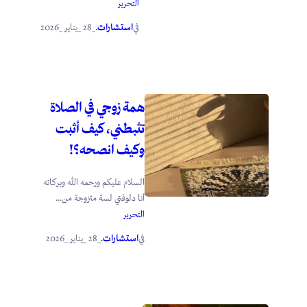
التحرير
استشارات
_28 _يناير _2026
في
.
همة زوجي في الصلاة
تثبطني، كيف أثبت
وكيف انصحه؟!
السلام عليكم ورحمه الله وبركاته
أنا دلوقتي لسة متزوجة من...
التحرير
استشارات
_28 _يناير _2026
في
.