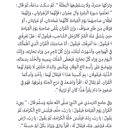
وَتَرْكَهَا حَسْرَةٌ، وَلَا يَسْتَطِيعُهَا الْبَطَلَةُ “. ثُمَّ سَكَتَ سَاعَةً، ثُمَّ قَالَ :
” تَعَلَّمُوا سُورَةَ الْبَقَرَةِ وَآلِ عِمْرَانَ ؛ فَإِنَّهُمَا الزَّهْرَاوَانِ ، وَإِنَّهُمَا
تُظِلَّانِ صَاحِبَهُمَا يَوْمَ الْقِيَامَةِ كَأَنَّهُمَا غَمَامَتَانِ، أَوْ غَيَايَتَانِ ، أَوْ
فِرْقَانِ مِنْ طَيْرٍ صَوَافَّ ، وَإِنَّ الْقُرْآنَ يَلْقَى صَاحِبَهُ يَوْمَ الْقِيَامَةِ
حِينَ يَنْشَقُّ عَنْهُ الْقَبْرُ كَالرَّجُلِ الشَّاحِبِ، فَيَقُولُ لَهُ : هَلْ تَعْرِفُنِي
؟ فَيَقُولُ : مَا أَعْرِفُكَ. فَيَقُولُ : أَنَا صَاحِبُكَ الْقُرْآنُ الَّذِي أَظْمَأْتُكَ
فِي الْهَوَاجِرِ، وَأَسْهَرْتُ لَيْلَكَ، وَإِنَّ كُلَّ تَاجِرٍ مِنْ وَرَاءِ تِجَارَتِهِ، وَإِنَّكَ
الْيَوْمَ مِنْ وَرَاءِ كُلِّ تِجَارَةٍ. فَيُعْطَى الْمُلْكَ بِيَمِينِهِ وَالْخُلْدَ بِشِمَالِهِ،
وَيُوضَعُ عَلَى رَأْسِهِ تَاجُ الْوَقَارِ، وَيُكْسَى وَالِدَاهُ حُلَّتَيْنِ لَا يُقَوَّمُ لَهُمَا
الدُّنْيَا، فَيَقُولَانِ : بِمَ كُسِينَا هَذَا ؟ فَيُقَالُ لَهُمَا : بِأَخْذِ وَلَدِكُمَا
الْقُرْآنَ. ثُمَّ يُقَالُ لَهُ : اقْرَأْ وَاصْعَدْ فِي دَرَجِ الْجَنَّةِ وَغُرَفِهَا. فَهُوَ فِي
صُعُودٍ مَا دَامَ يَقْرَأُ هَذًّا كَانَ أَوْ تَرْتِيلًا “.
وفي جامع الترمذي عَنِ النَّبِيِّ صَلَّى اللَّهُ عَلَيْهِ وَسَلَّمَ قَالَ : ” يَجِيءُ
الْقُرْآنُ يَوْمَ الْقِيَامَةِ فَيَقُولُ : يَا رَبِّ، حَلِّهِ، فَيُلْبَسُ تَاجَ الْكَرَامَةِ، ثُمَّ
يَقُولُ : يَا رَبِّ، زِدْهُ، فَيُلْبَسُ حُلَّةَ الْكَرَامَةِ، ثُمَّ يَقُولُ : يَا رَبِّ، ارْضَ
عَنْهُ، فَيَرْضَى عَنْهُ، فَيُقَالُ لَهُ : اقْرَأْ وَارْقَ وَيُزَادُ بِكُلِّ آيَةٍ حَسَنَةً “.