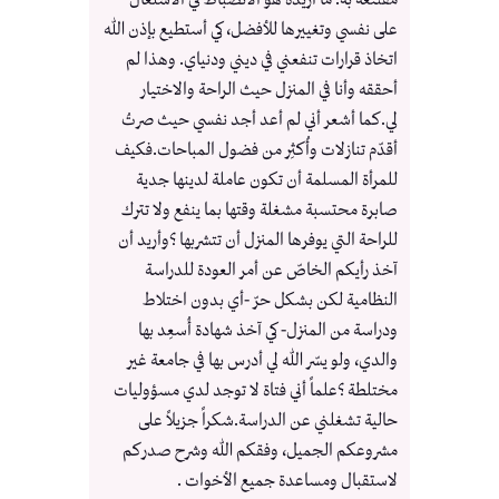
مقتنعة به. ما أريده هو الانضباط في الاشتغال
على نفسي وتغييرها للأفضل، كي أستطيع بإذن الله
اتخاذ قرارات تنفعني في ديني ودنياي. وهذا لم
أحققه وأنا في المنزل حيث الراحة والاختيار
لي.كما أشعر أني لم أعد أجد نفسي حيث صرتُ
أقدّم تنازلات وأُكثِر من فضول المباحات.فكيف
للمرأة المسلمة أن تكون عاملة لدينها جدية
صابرة محتسبة مشغلة وقتها بما ينفع ولا تترك
للراحة التي يوفرها المنزل أن تتشربها ؟وأريد أن
آخذ رأيكم الخاصّ عن أمر العودة للدراسة
النظامية لكن بشكل حرّ -أي بدون اختلاط
ودراسة من المنزل- كي آخذ شهادة أُسعِد بها
والدي، ولو يسّر الله لي أدرس بها في جامعة غير
مختلطة ؟علماً أني فتاة لا توجد لدي مسؤوليات
حالية تشغلني عن الدراسة.شكراً جزيلاً على
مشروعكم الجميل، وفقكم الله وشرح صدركم
لاستقبال ومساعدة جميع الأخوات .