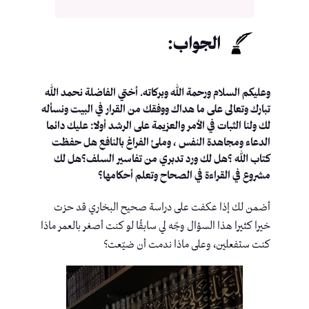
الجواب:
وعليكم السلام ورحمة الله وبركاته. أختي الفاضلة نحمد الله
تبارك وتعالى على ما هداك ووفقك من القرار في البيت ونسأله
لك ولنا الثبات في الأمر والعزيمة على الرشد أولا: عليك دائما
الدعاء ومجاهدة النفس ، وملئ الفراغ بالنافع هل حفظت
كتاب الله ؟هل لك ورد تدبري من تفاسير السلف؟هل لك
مشروع في القراءة في الصحاح وتعلم أحكامها؟
أضمن لك إذا عكفت على دراسة صحيح البخاري قد حزت
خيرا كثيرا هذا السؤال وجّه لي سابقًا لو كنت أصغر بالعمر ماذا
كنت ستفعلين، وعلى ماذا ندمت أن ضيّعت؟