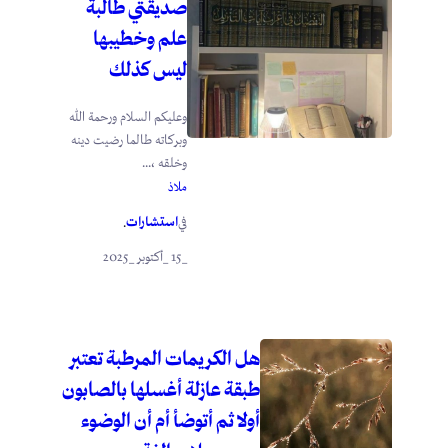
صديقتي طالبة
علم وخطيبها
ليس كذلك
وعليكم السلام ورحمة الله
وبركاته طالما رضيت دينه
وخلقه ،...
ملاذ
استشارات
في
.
_15 _أكتوبر _2025
هل الكريمات المرطبة تعتبر
طبقة عازلة أغسلها بالصابون
أولا ثم أتوضأ أم أن الوضوء