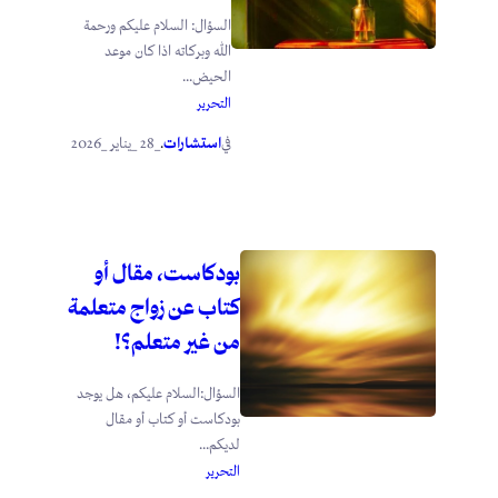
السؤال: السلام عليكم ورحمة
الله وبركاته اذا كان موعد
الحيض...
التحرير
استشارات
_28 _يناير _2026
في
.
بودكاست، مقال أو
كتاب عن زواج متعلمة
من غير متعلم؟!
السؤال:السلام عليكم، هل يوجد
بودكاست أو كتاب أو مقال
لديكم...
التحرير