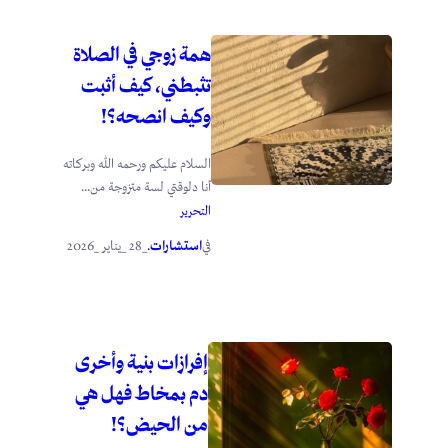
همة زوجي في الصلاة
تثبطني، كيف أثبت
وكيف انصحه؟!
السلام عليكم ورحمه الله وبركاته
أنا دلوقتي لسة متزوجة من...
التحرير
استشارات
_28 _يناير _2026
في
.
إفرازات بنية وأخرى
دم بمخاط فهل هي
من الحيض؟!