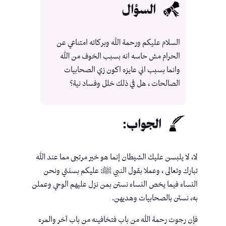
السؤال
السلام عليكم ورحمة الله وبركاته امتناعي عن
الحرام مش حاسه انه بسبب الخوف من الله
وانما بسبب اني عايزه اكون زي الصحابيات
الصالحات ، هل في ذلك خلل وفساد نية؟
الجواب:
لا، لا يلبسن عليك الشيطان إنما هو خير مرتجى مما عند الله
تبارك وتعالى ، وعملا بقول النبي ﷺ: عليكم بسنتي ونحن
النساء فيما يخص النساء نستن بمن نزل عليهم الوحي وعملن
به، نستن بالصحابيات وهديهن.
فإن رجوت رحمة الله من باب فتخافينه من باب آخر والمرء