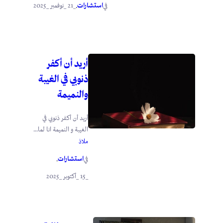
استشارات
_21 _نوفمبر _2025
في
.
أريد أن أكفر
ذنوبي في الغيبة
والنميمة
أريد أن أكفر ذنوبي في
الغيبة و النميمة انا لما...
ملاذ
استشارات
في
.
_15 _أكتوبر _2025