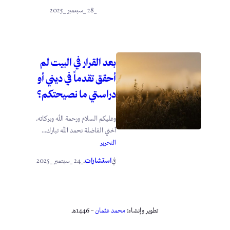
_28 _سبتمبر _2025
بعد القرار في البيت لم
أحقق تقدماً في ديني أو
دراستي ما نصيحتكم؟
وعليكم السلام ورحمة الله وبركاته.
أختي الفاضلة نحمد الله تبارك...
التحرير
استشارات
_24 _سبتمبر _2025
في
.
تطوير وإنشاء:
محمد عثمان
– 1446هـ