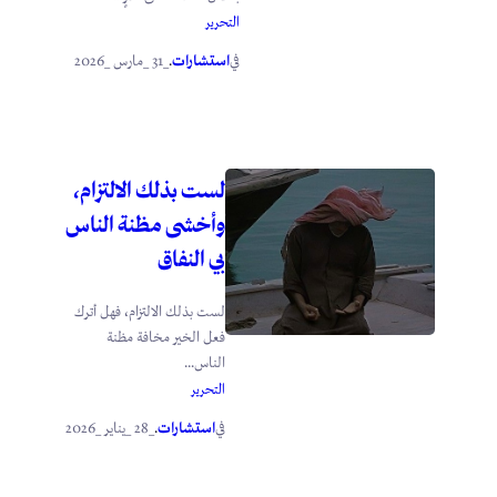
التحرير
استشارات
_31 _مارس _2026
في
.
لست بذلك الالتزام،
وأخشى مظنة الناس
بي النفاق
لست بذلك الالتزام، فهل أترك
فعل الخير مخافة مظنة
الناس...
التحرير
استشارات
_28 _يناير _2026
في
.