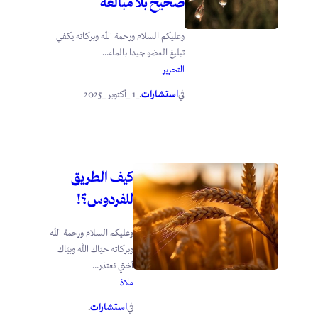
صحيح بلا مبالغة
وعليكم السلام ورحمة الله وبركاته يكفي
تبليغ العضو جيدا بالماء...
التحرير
استشارات
_1 _أكتوبر _2025
في
.
كيف الطريق
للفردوس؟!
وعليكم السلام ورحمة الله
وبركاته حيّاك الله وبيّاك
أختي نعتذر...
ملاذ
استشارات
في
.